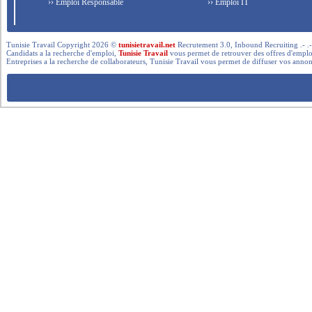
›› Emploi Responsable
›› Emploi IT
Tunisie Travail Copyright 2026 ©
tunisietravail.net
Recrutement 3.0, Inbound Recruiting .- .-.. --- 
Candidats a la recherche d'emploi,
Tunisie Travail
vous permet de retrouver des offres d'emploi 
Entreprises a la recherche de collaborateurs, Tunisie Travail vous permet de diffuser vos annon