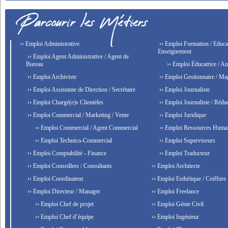
›› Emploi Administrative
›› Emploi Formation / Educat
Enseignement
›› Emploi Agent Administrative / Agent de
Bureau
›› Emploi Éducatrice / An
›› Emploi Archiviste
›› Emploi Gestionnaire / Ma
›› Emploi Assistante de Direction / Secrétaire
›› Emploi Journaliste
›› Emploi Chargé(e)s Clientèles
›› Emploi Journaliste / Rédac
›› Emploi Commercial / Marketing / Vente
›› Emploi Juridique
›› Emploi Commercial / Agent Commercial
›› Emploi Ressources Huma
›› Emploi Technico-Commercial
›› Emploi Superviseurs
›› Emploi Comptabilité - Finance
›› Emploi Traducteur
›› Emploi Conseillers / Consultants
›› Emploi Architecte
›› Emploi Coordinateur
›› Emploi Esthétique / Coiffure
›› Emploi Directeur / Manager
›› Emploi Freelance
›› Emploi Chef de projet
›› Emploi Génie Civil
›› Emploi Chef d’équipe
›› Emploi Ingénieur