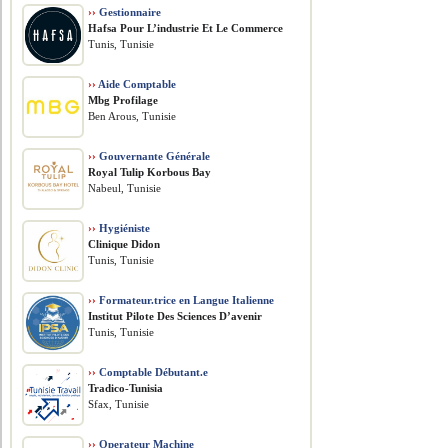
››
Gestionnaire
Hafsa Pour L’industrie Et Le Commerce
Tunis, Tunisie
››
Aide Comptable
Mbg Profilage
Ben Arous, Tunisie
››
Gouvernante Générale
Royal Tulip Korbous Bay
Nabeul, Tunisie
››
Hygiéniste
Clinique Didon
Tunis, Tunisie
››
Formateur.trice en Langue Italienne
Institut Pilote Des Sciences D’avenir
Tunis, Tunisie
››
Comptable Débutant.e
Tradico-Tunisia
Sfax, Tunisie
››
Operateur Machine