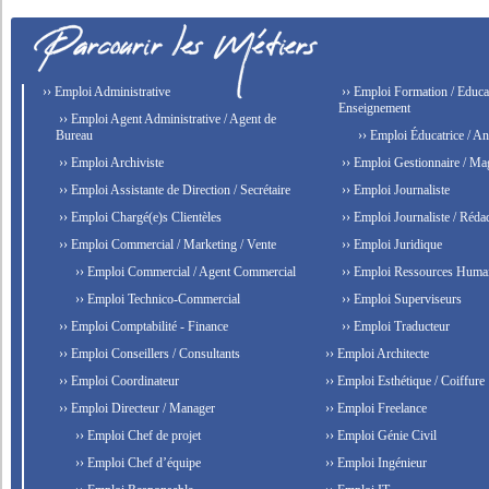
›› Emploi Administrative
›› Emploi Formation / Educat
Enseignement
›› Emploi Agent Administrative / Agent de
Bureau
›› Emploi Éducatrice / An
›› Emploi Archiviste
›› Emploi Gestionnaire / Ma
›› Emploi Assistante de Direction / Secrétaire
›› Emploi Journaliste
›› Emploi Chargé(e)s Clientèles
›› Emploi Journaliste / Rédac
›› Emploi Commercial / Marketing / Vente
›› Emploi Juridique
›› Emploi Commercial / Agent Commercial
›› Emploi Ressources Huma
›› Emploi Technico-Commercial
›› Emploi Superviseurs
›› Emploi Comptabilité - Finance
›› Emploi Traducteur
›› Emploi Conseillers / Consultants
›› Emploi Architecte
›› Emploi Coordinateur
›› Emploi Esthétique / Coiffure
›› Emploi Directeur / Manager
›› Emploi Freelance
›› Emploi Chef de projet
›› Emploi Génie Civil
›› Emploi Chef d’équipe
›› Emploi Ingénieur