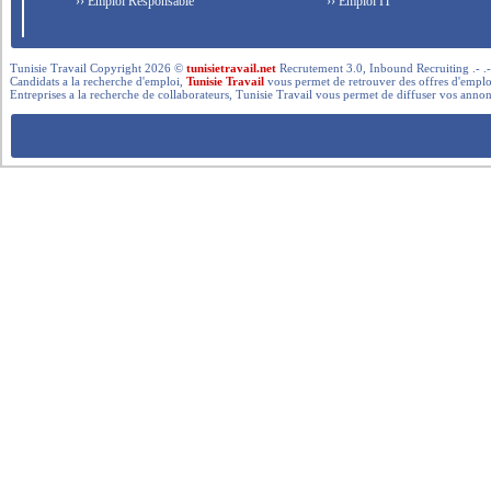
›› Emploi Responsable
›› Emploi IT
Tunisie Travail Copyright 2026 ©
tunisietravail.net
Recrutement 3.0, Inbound Recruiting .- .-.. --- 
Candidats a la recherche d'emploi,
Tunisie Travail
vous permet de retrouver des offres d'emploi 
Entreprises a la recherche de collaborateurs, Tunisie Travail vous permet de diffuser vos annon