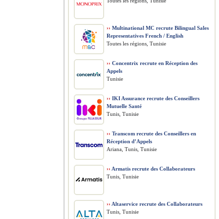
Toutes les régions, Tunisie
››
Multinational MC recrute Bilingual Sales
Representatives French / English
Toutes les régions, Tunisie
››
Concentrix recrute en Réception des
Appels
Tunisie
››
IKI Assurance recrute des Conseillers
Mutuelle Santé
Tunis, Tunisie
››
Transcom recrute des Conseillers en
Réception d’Appels
Ariana, Tunis, Tunisie
››
Armatis recrute des Collaborateurs
Tunis, Tunisie
››
Altaservice recrute des Collaborateurs
Tunis, Tunisie