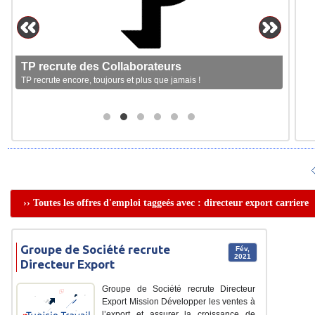
TP recrute des Collaborateurs
TP recrute encore, toujours et plus que jamais !
›› Toutes les offres d'emploi taggeés avec : directeur export carriere
Groupe de Société recrute
Fév,
2021
Directeur Export
Groupe de Société recrute Directeur
Export Mission Développer les ventes à
l’export et assurer la croissance de