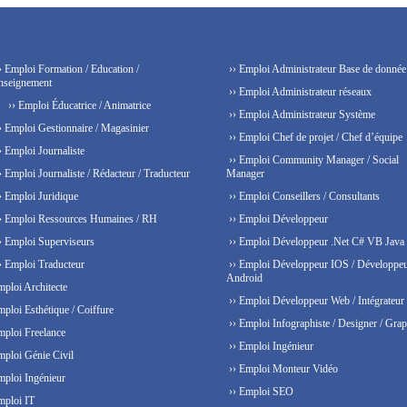
› Emploi Formation / Education /
›› Emploi Administrateur Base de donnée
nseignement
›› Emploi Administrateur réseaux
›› Emploi Éducatrice / Animatrice
›› Emploi Administrateur Système
› Emploi Gestionnaire / Magasinier
›› Emploi Chef de projet / Chef d’équipe
› Emploi Journaliste
›› Emploi Community Manager / Social
› Emploi Journaliste / Rédacteur / Traducteur
Manager
› Emploi Juridique
›› Emploi Conseillers / Consultants
› Emploi Ressources Humaines / RH
›› Emploi Développeur
› Emploi Superviseurs
›› Emploi Développeur .Net C# VB Java
› Emploi Traducteur
›› Emploi Développeur IOS / Développe
Android
mploi Architecte
›› Emploi Développeur Web / Intégrateur
mploi Esthétique / Coiffure
›› Emploi Infographiste / Designer / Grap
mploi Freelance
›› Emploi Ingénieur
mploi Génie Civil
›› Emploi Monteur Vidéo
mploi Ingénieur
›› Emploi SEO
mploi IT