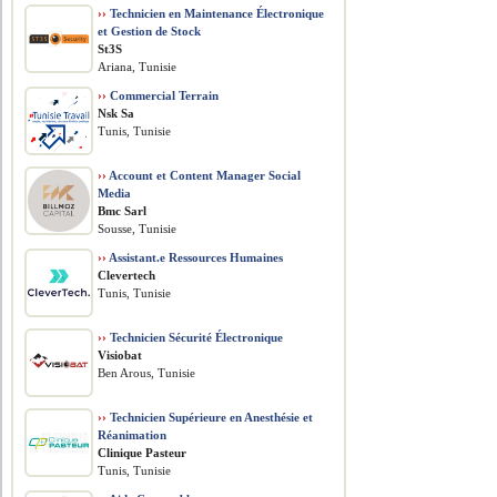
››
Technicien en Maintenance Électronique
et Gestion de Stock
St3S
Ariana, Tunisie
››
Commercial Terrain
Nsk Sa
Tunis, Tunisie
››
Account et Content Manager Social
Media
Bmc Sarl
Sousse, Tunisie
››
Assistant.e Ressources Humaines
Clevertech
Tunis, Tunisie
››
Technicien Sécurité Électronique
Visiobat
Ben Arous, Tunisie
››
Technicien Supérieure en Anesthésie et
Réanimation
Clinique Pasteur
Tunis, Tunisie