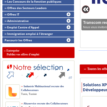
›› Les Concours de la fonction publiques
›› Offres des Secteurs Leaders
›› Offres IT
›› Administrative
Transcom rec
›› Emploi Centre d'Appel
Nous vous invitons
›› Immigration emploi à l'étranger
Parcourir les Offres
››
Entreprise
Publiez vos offres d'emploi
›› Toutes les of
Solutions X
››
Industrie Multinational recrute des
Développeur
Collaborateurs
Tunis, Tunisie
››
Altaservice recrute des Collaborateurs