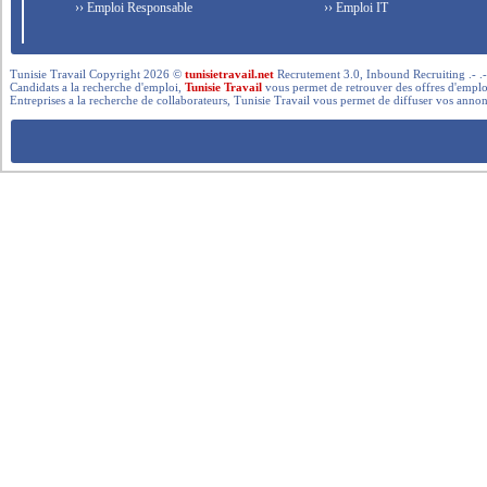
›› Emploi Responsable
›› Emploi IT
Tunisie Travail Copyright 2026 ©
tunisietravail.net
Recrutement 3.0, Inbound Recruiting .- .-.. --- 
Candidats a la recherche d'emploi,
Tunisie Travail
vous permet de retrouver des offres d'emploi 
Entreprises a la recherche de collaborateurs, Tunisie Travail vous permet de diffuser vos annon