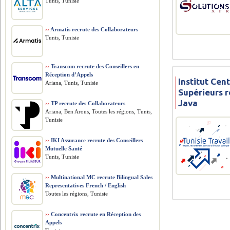
Tunis, Tunisie
››
Armatis recrute des Collaborateurs
Tunis, Tunisie
››
Transcom recrute des Conseillers en
Réception d’Appels
Institut Cen
Ariana, Tunis, Tunisie
Supérieurs 
Java
››
TP recrute des Collaborateurs
Ariana, Ben Arous, Toutes les régions, Tunis,
Tunisie
››
IKI Assurance recrute des Conseillers
Mutuelle Santé
Tunis, Tunisie
››
Multinational MC recrute Bilingual Sales
Representatives French / English
Toutes les régions, Tunisie
››
Concentrix recrute en Réception des
Appels