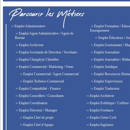
›› Emploi Administrative
›› Emploi Formation / Educat
Enseignement
›› Emploi Agent Administrative / Agent de
Bureau
›› Emploi Éducatrice / An
›› Emploi Archiviste
›› Emploi Gestionnaire / Ma
›› Emploi Assistante de Direction / Secrétaire
›› Emploi Journaliste
›› Emploi Chargé(e)s Clientèles
›› Emploi Journaliste / Rédac
›› Emploi Commercial / Marketing / Vente
›› Emploi Juridique
›› Emploi Commercial / Agent Commercial
›› Emploi Ressources Huma
›› Emploi Technico-Commercial
›› Emploi Superviseurs
›› Emploi Comptabilité - Finance
›› Emploi Traducteur
›› Emploi Conseillers / Consultants
›› Emploi Architecte
›› Emploi Coordinateur
›› Emploi Esthétique / Coiffure
›› Emploi Directeur / Manager
›› Emploi Freelance
›› Emploi Chef de projet
›› Emploi Génie Civil
›› Emploi Chef d’équipe
›› Emploi Ingénieur