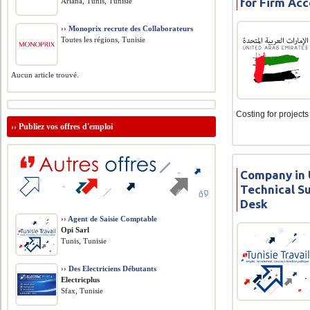
for Firm Ac
Ariana, Tunis, Tunisie
››
Monoprix recrute des Collaborateurs
Toutes les régions, Tunisie
Aucun article trouvé.
Costing for projects 
››
Publiez vos offres d'emploi
Company in U
Technical S
Desk
››
Agent de Saisie Comptable
Opi Sarl
Tunis, Tunisie
››
Des Electriciens Débutants
Electricplus
Sfax, Tunisie