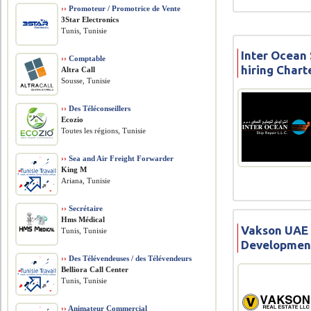
››
Promoteur / Promotrice de Vente
3Star Electronics
Tunis, Tunisie
Inter Ocean 
››
Comptable
hiring Char
Altra Call
Sousse, Tunisie
››
Des Téléconseillers
Ecozio
Toutes les régions, Tunisie
››
Sea and Air Freight Forwarder
King M
Ariana, Tunisie
››
Secrétaire
Hms Médical
Vakson UAE i
Tunis, Tunisie
Development
››
Des Télévendeuses / des Télévendeurs
Belliora Call Center
Tunis, Tunisie
››
Animateur Commercial