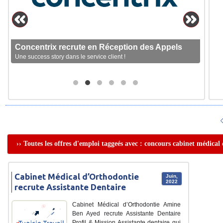
Concentrix recrute en Réception des Appels
Une success story dans le service client !
›› Toutes les offres d'emploi taggeés avec : concours cabinet médical
Cabinet Médical d’Orthodontie
Juin,
2022
recrute Assistante Dentaire
Cabinet Médical d’Orthodontie Amine
Ben Ayed recrute Assistante Dentaire
Profil & Mission Assistante dentaire qui