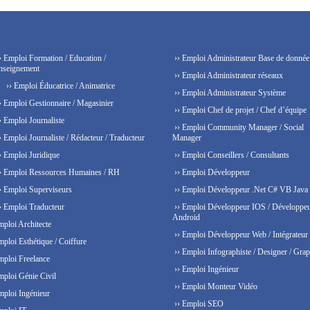
› Emploi Formation / Education /
›› Emploi Administrateur Base de donnée
nseignement
›› Emploi Administrateur réseaux
›› Emploi Éducatrice / Animatrice
›› Emploi Administrateur Système
› Emploi Gestionnaire / Magasinier
›› Emploi Chef de projet / Chef d’équipe
› Emploi Journaliste
›› Emploi Community Manager / Social
› Emploi Journaliste / Rédacteur / Traducteur
Manager
› Emploi Juridique
›› Emploi Conseillers / Consultants
› Emploi Ressources Humaines / RH
›› Emploi Développeur
› Emploi Superviseurs
›› Emploi Développeur .Net C# VB Java
› Emploi Traducteur
›› Emploi Développeur IOS / Développe
Android
mploi Architecte
›› Emploi Développeur Web / Intégrateur
mploi Esthétique / Coiffure
›› Emploi Infographiste / Designer / Grap
mploi Freelance
›› Emploi Ingénieur
mploi Génie Civil
›› Emploi Monteur Vidéo
mploi Ingénieur
›› Emploi SEO