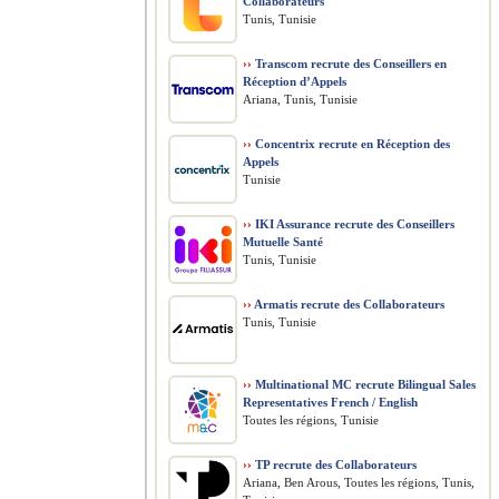
Collaborateurs
Tunis, Tunisie
››
Transcom recrute des Conseillers en
Réception d’Appels
Ariana, Tunis, Tunisie
››
Concentrix recrute en Réception des
Appels
Tunisie
››
IKI Assurance recrute des Conseillers
Mutuelle Santé
Tunis, Tunisie
››
Armatis recrute des Collaborateurs
Tunis, Tunisie
››
Multinational MC recrute Bilingual Sales
Representatives French / English
Toutes les régions, Tunisie
››
TP recrute des Collaborateurs
Ariana, Ben Arous, Toutes les régions, Tunis,