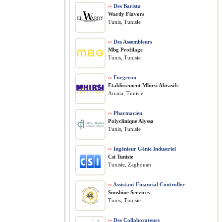
››
Des Barista
Wardy Flavors
Tunis, Tunisie
››
Des Assembleurs
Mbg Profilage
Tunis, Tunisie
››
Forgeron
Etablissement Mhirsi Abrasifs
Ariana, Tunisie
››
Pharmacien
Polyclinique Alyssa
Tunis, Tunisie
››
Ingénieur Génie Industriel
Csi Tunisie
Tunisie, Zaghouan
››
Assistant Financial Controller
Sunshine Services
Tunis, Tunisie
››
Des Collaborateurs