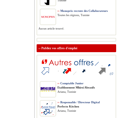
Tunisie
››
Monoprix recrute des Collaborateurs
Toutes les régions, Tunisie
Aucun article trouvé.
››
Publiez vos offres d'emploi
››
Comptable Junior
Etablissement Mhirsi Abrasifs
Ariana, Tunisie
››
Responsable / Directeur Digital
Perfecto Kitchen
Ariana, Tunisie