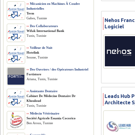
››
Mécanicien en Machines À Coudre
Industrielles
Tsvm
Gabes, Tunisie
Nehos Franc
Logiciel
››
Des Collaborateurs
Wifak International Bank
Tunis, Tunisie
››
Veilleur de Nuit
Hotelink
Sousse, Tunisie
››
Des Ouvriers / des Opérateurs Industriel
Fortistore
Ariana, Tunis, Tunisie
››
Assistante Dentaire
Leads Hub P
Cabinet De Médecine Dentaire Dr
Khouloud
Architecte 
Tunis, Tunisie
››
Médecin Vétérinaire
Société Agricole Essania Cocorico
Ben Arous, Tunisie