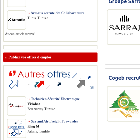
Groupe Sarra
››
Armatis recrute des Collaborateurs
Tunis, Tunisie
Aucun article trouvé.
››
Publiez vos offres d'emploi
Cogeb recrut
››
Technicien Sécurité Électronique
Visiobat
Ben Arous, Tunisie
››
Sea and Air Freight Forwarder
King M
Ariana, Tunisie