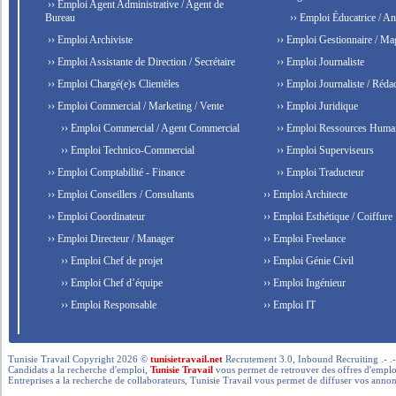
›› Emploi Agent Administrative / Agent de
Bureau
›› Emploi Éducatrice / An
›› Emploi Archiviste
›› Emploi Gestionnaire / Ma
›› Emploi Assistante de Direction / Secrétaire
›› Emploi Journaliste
›› Emploi Chargé(e)s Clientèles
›› Emploi Journaliste / Rédac
›› Emploi Commercial / Marketing / Vente
›› Emploi Juridique
›› Emploi Commercial / Agent Commercial
›› Emploi Ressources Huma
›› Emploi Technico-Commercial
›› Emploi Superviseurs
›› Emploi Comptabilité - Finance
›› Emploi Traducteur
›› Emploi Conseillers / Consultants
›› Emploi Architecte
›› Emploi Coordinateur
›› Emploi Esthétique / Coiffure
›› Emploi Directeur / Manager
›› Emploi Freelance
›› Emploi Chef de projet
›› Emploi Génie Civil
›› Emploi Chef d’équipe
›› Emploi Ingénieur
›› Emploi Responsable
›› Emploi IT
Tunisie Travail Copyright 2026 ©
tunisietravail.net
Recrutement 3.0, Inbound Recruiting .- .-.. --- 
Candidats a la recherche d'emploi,
Tunisie Travail
vous permet de retrouver des offres d'emploi 
Entreprises a la recherche de collaborateurs, Tunisie Travail vous permet de diffuser vos annon