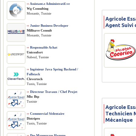
››
Assistant.e Administratif.ve
Wg Consulting
Monastir, Tunisie
Agricole Ess
Agent Suivi
››
Junior Business Developer
Millisave Consult
Monastir, Tunisie
››
Responsable Achat
Uniconfort
Nabeul, Tunisie
››
Ingénieur Java Spring Backend /
Fullstack
Clevertech
Tunis, Tunisie
››
Directeur Travaux / Chef Projet
Mbc Btp
Tunisie
Agricole Ess
Technicien 
››
Commercial Sédentaire
Distripro
Mécanique
Tunis, Tunisie
››
Des Manœuvres Homme