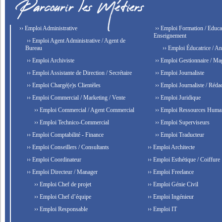
›› Emploi Administrative
›› Emploi Formation / Educat
Enseignement
›› Emploi Agent Administrative / Agent de
Bureau
›› Emploi Éducatrice / An
›› Emploi Archiviste
›› Emploi Gestionnaire / Ma
›› Emploi Assistante de Direction / Secrétaire
›› Emploi Journaliste
›› Emploi Chargé(e)s Clientèles
›› Emploi Journaliste / Rédac
›› Emploi Commercial / Marketing / Vente
›› Emploi Juridique
›› Emploi Commercial / Agent Commercial
›› Emploi Ressources Huma
›› Emploi Technico-Commercial
›› Emploi Superviseurs
›› Emploi Comptabilité - Finance
›› Emploi Traducteur
›› Emploi Conseillers / Consultants
›› Emploi Architecte
›› Emploi Coordinateur
›› Emploi Esthétique / Coiffure
›› Emploi Directeur / Manager
›› Emploi Freelance
›› Emploi Chef de projet
›› Emploi Génie Civil
›› Emploi Chef d’équipe
›› Emploi Ingénieur
›› Emploi Responsable
›› Emploi IT