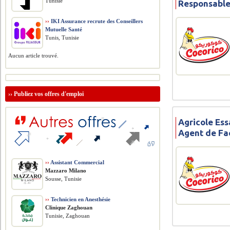
Tunisie
Responsable
››
IKI Assurance recrute des Conseillers
Mutuelle Santé
Tunis, Tunisie
Aucun article trouvé.
››
Publiez vos offres d'emploi
Agricole Ess
Agent de Fa
››
Assistant Commercial
Mazzaro Milano
Sousse, Tunisie
››
Technicien en Anesthésie
Clinique Zaghouan
Tunisie, Zaghouan