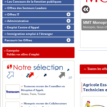
›› Les Concours de la fonction publiques
›› Offres des Secteurs Leaders
›› Offres IT
›› Administrative
MMT Monoprix
›› Emploi Centre d'Appel
Monoprix, Nous che
›› Immigration emploi à l'étranger
Parcourir les Offres
››
Entreprise
Publiez vos offres d'emploi
›› Toutes les of
Agricole Ess
››
Transcom recrute des Conseillers en
Technicien 
Réception d’Appels
Ariana, Tunis, Tunisie
››
Monoprix recrute des Collaborateurs