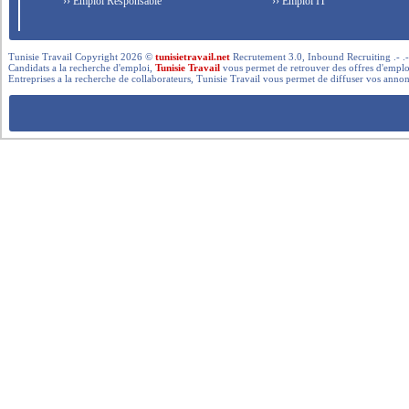
›› Emploi Responsable
›› Emploi IT
Tunisie Travail Copyright 2026 ©
tunisietravail.net
Recrutement 3.0, Inbound Recruiting .- .-.. --- 
Candidats a la recherche d'emploi,
Tunisie Travail
vous permet de retrouver des offres d'emploi 
Entreprises a la recherche de collaborateurs, Tunisie Travail vous permet de diffuser vos annon