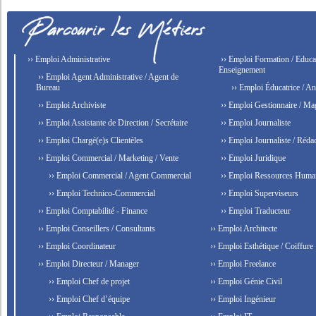
›› Emploi Administrative
›› Emploi Formation / Educat
Enseignement
›› Emploi Agent Administrative / Agent de
Bureau
›› Emploi Éducatrice / An
›› Emploi Archiviste
›› Emploi Gestionnaire / Ma
›› Emploi Assistante de Direction / Secrétaire
›› Emploi Journaliste
›› Emploi Chargé(e)s Clientèles
›› Emploi Journaliste / Rédac
›› Emploi Commercial / Marketing / Vente
›› Emploi Juridique
›› Emploi Commercial / Agent Commercial
›› Emploi Ressources Huma
›› Emploi Technico-Commercial
›› Emploi Superviseurs
›› Emploi Comptabilité - Finance
›› Emploi Traducteur
›› Emploi Conseillers / Consultants
›› Emploi Architecte
›› Emploi Coordinateur
›› Emploi Esthétique / Coiffure
›› Emploi Directeur / Manager
›› Emploi Freelance
›› Emploi Chef de projet
›› Emploi Génie Civil
›› Emploi Chef d’équipe
›› Emploi Ingénieur