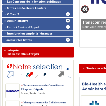
›› Les Concours de la fonction publiques
›› Offres des Secteurs Leaders
›› Offres IT
›› Administrative
Transcom rec
›› Emploi Centre d'Appel
Nous vous invitons
›› Immigration emploi à l'étranger
Parcourir les Offres
››
Entreprise
Publiez vos offres d'emploi
›› Toutes les of
Bio-Health 
››
Transcom recrute des Conseillers en
Administrati
Réception d’Appels
Ariana, Tunis, Tunisie
››
Monoprix recrute des Collaborateurs