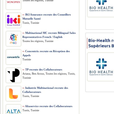
Toutes les régions, Tunisie
››
IKI Assurance recrute des Conseillers
Mutuelle Santé
Tunis, Tunisie
››
Multinational MC recrute Bilingual Sales
Representatives French / English
Bio-Health 
Toutes les régions, Tunisie
Supérieurs 
››
Concentrix recrute en Réception des
Appels
Tunisie
››
TP recrute des Collaborateurs
Ariana, Ben Arous, Toutes les régions, Tunis,
Tunisie
››
Industrie Multinational recrute des
Collaborateurs
Tunis, Tunisie
››
Altaservice recrute des Collaborateurs
Tunis, Tunisie