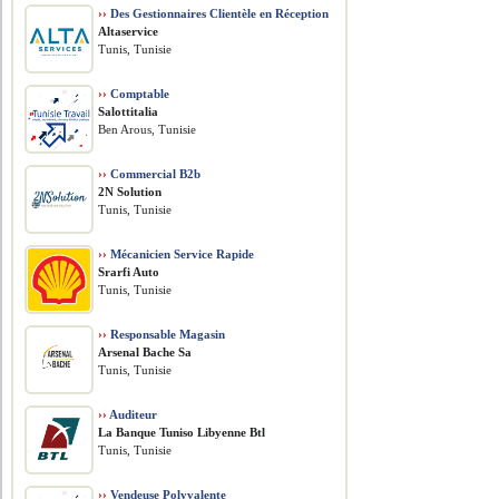
››
Des Gestionnaires Clientèle en Réception
Altaservice
Tunis, Tunisie
››
Comptable
Salottitalia
Ben Arous, Tunisie
››
Commercial B2b
2N Solution
Tunis, Tunisie
››
Mécanicien Service Rapide
Srarfi Auto
Tunis, Tunisie
››
Responsable Magasin
Arsenal Bache Sa
Tunis, Tunisie
››
Auditeur
La Banque Tuniso Libyenne Btl
Tunis, Tunisie
››
Vendeuse Polyvalente