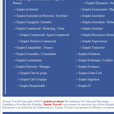
Bureau
›› Emploi Éducatrice / An
›› Emploi Archiviste
›› Emploi Gestionnaire / Ma
›› Emploi Assistante de Direction / Secrétaire
›› Emploi Journaliste
›› Emploi Chargé(e)s Clientèles
›› Emploi Journaliste / Rédac
›› Emploi Commercial / Marketing / Vente
›› Emploi Juridique
›› Emploi Commercial / Agent Commercial
›› Emploi Ressources Huma
›› Emploi Technico-Commercial
›› Emploi Superviseurs
›› Emploi Comptabilité - Finance
›› Emploi Traducteur
›› Emploi Conseillers / Consultants
›› Emploi Architecte
›› Emploi Coordinateur
›› Emploi Esthétique / Coiffure
›› Emploi Directeur / Manager
›› Emploi Freelance
›› Emploi Chef de projet
›› Emploi Génie Civil
›› Emploi Chef d’équipe
›› Emploi Ingénieur
›› Emploi Responsable
›› Emploi IT
Tunisie Travail Copyright 2026 ©
tunisietravail.net
Recrutement 3.0, Inbound Recruiting .- .-.. --- 
Candidats a la recherche d'emploi,
Tunisie Travail
vous permet de retrouver des offres d'emploi 
Entreprises a la recherche de collaborateurs, Tunisie Travail vous permet de diffuser vos annon