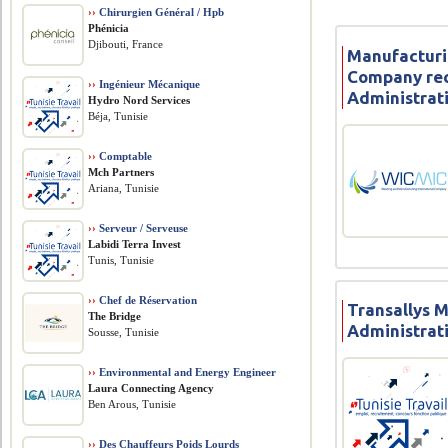
››
Chirurgien Général / Hpb
Phénicia
Djibouti, France
Manufacturi
Company re
››
Ingénieur Mécanique
Administrat
Hydro Nord Services
Béja, Tunisie
››
Comptable
Mch Partners
Ariana, Tunisie
››
Serveur / Serveuse
Labidi Terra Invest
Tunis, Tunisie
››
Chef de Réservation
Transallys 
The Bridge
Administrat
Sousse, Tunisie
››
Environmental and Energy Engineer
Laura Connecting Agency
Ben Arous, Tunisie
››
Des Chauffeurs Poids Lourds