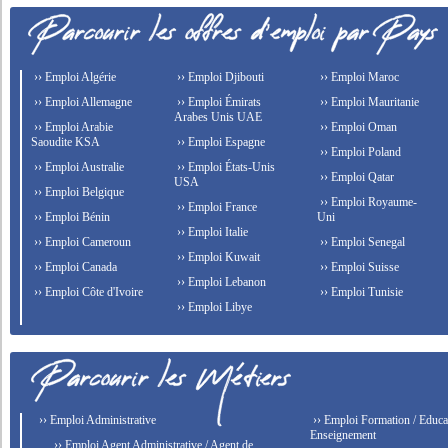
›› Emploi Algérie
›› Emploi Djibouti
›› Emploi Maroc
›› Emploi Allemagne
›› Emploi Émirats
›› Emploi Mauritanie
Arabes Unis UAE
›› Emploi Arabie
›› Emploi Oman
Saoudite KSA
›› Emploi Espagne
›› Emploi Poland
›› Emploi Australie
›› Emploi États-Unis
›› Emploi Qatar
USA
›› Emploi Belgique
›› Emploi Royaume-
›› Emploi France
›› Emploi Bénin
Uni
›› Emploi Italie
›› Emploi Cameroun
›› Emploi Senegal
›› Emploi Kuwait
›› Emploi Canada
›› Emploi Suisse
›› Emploi Lebanon
›› Emploi Côte d'Ivoire
›› Emploi Tunisie
›› Emploi Libye
›› Emploi Administrative
›› Emploi Formation / Educat
Enseignement
›› Emploi Agent Administrative / Agent de