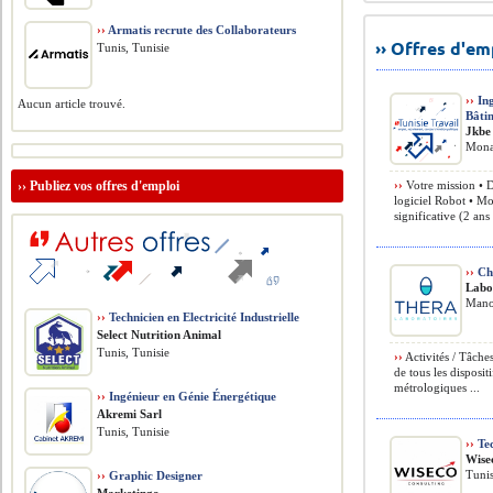
››
Armatis recrute des Collaborateurs
›› Offres d'e
Tunis, Tunisie
››
Ing
Aucun article trouvé.
Bâti
Jkbe
Monas
››
Publiez vos offres d'emploi
››
Votre mission • D
logiciel Robot • M
significative (2 an
››
Ch
Labo
Mano
››
Technicien en Electricité Industrielle
Select Nutrition Animal
Tunis, Tunisie
››
Activités / Tâches
de tous les disposit
métrologiques ...
››
Ingénieur en Génie Énergétique
Akremi Sarl
Tunis, Tunisie
››
Tec
Wise
Tuni
››
Graphic Designer