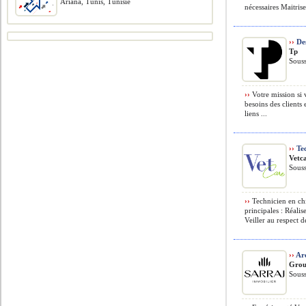
Ariana, Tunis, Tunisie
nécessaires Maitrise
››
Des
Tp
Souss
››
Votre mission si 
besoins des clients
liens ...
››
Tec
Vetca
Souss
››
Technicien en ch
principales : Réali
Veiller au respect d
››
Arc
Grou
Souss