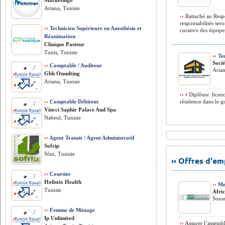
Marketingo
Ariana, Tunisie
››
Rattaché au Resp
responsabilités ser
››
Technicien Supérieure en Anesthésie et
curative des équipem
Réanimation
Clinique Pasteur
Tunis, Tunisie
››
Tec
Soci
››
Comptable / Auditeur
Arian
Gbh Onsulting
Ariana, Tunisie
››
• Diplôme: licenc
››
Comptable Débiteur
résidence dans le g
Vincci Saphir Palace And Spa
Nabeul, Tunisie
››
Agent Transit / Agent Administratif
Sofrip
Sfax, Tunisie
›› Offres d'e
››
Coursier
Holistix Health
››
Me
Tunisie
Afri
Souss
››
Femme de Ménage
Ip Unlimited
››
Assurer l’assembl