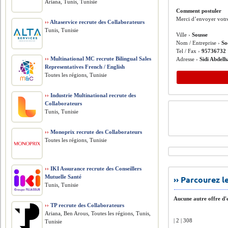
Ariana, Tunis, Tunisie
Comment postuler
Merci d’envoyer votr
››
Altaservice recrute des Collaborateurs
Tunis, Tunisie
Ville ›
Sousse
Nom / Entreprise ›
So
Tel / Fax ›
95736732
››
Multinational MC recrute Bilingual Sales
Adresse ›
Sidi Abdel
Representatives French / English
Toutes les régions, Tunisie
››
Industrie Multinational recrute des
Collaborateurs
Tunis, Tunisie
››
Monoprix recrute des Collaborateurs
Toutes les régions, Tunisie
››
IKI Assurance recrute des Conseillers
Mutuelle Santé
›› Parcourez 
Tunis, Tunisie
Aucune autre offre d'e
››
TP recrute des Collaborateurs
Ariana, Ben Arous, Toutes les régions, Tunis,
| 2 | 308
Tunisie