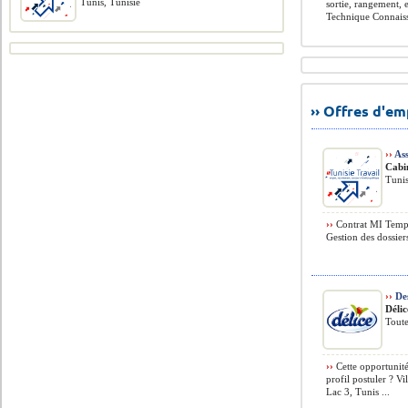
Tunis, Tunisie
sortie, rangement, 
Technique Connaiss
›› Offres d'e
››
Ass
Cabi
Tunis
››
Contrat MI Temps 
Gestion des dossiers
››
Des
Déli
Toute
››
Cette opportunité
profil postuler ? V
Lac 3, Tunis ...