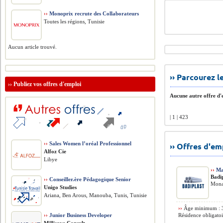
››
Monoprix recrute des Collaborateurs
Toutes les régions, Tunisie
Aucun article trouvé.
›› Parcourez 
››
Publiez vos offres d'emploi
Aucune autre offre d'e
| 1 | 423
››
Sales Women l’oréal Professionnel
›› Offres d'e
Alfoz Cie
Libye
››
Mag
Badi
››
Conseiller.ère Pédagogique Senior
Monas
Unigo Studies
Ariana, Ben Arous, Manouba, Tunis, Tunisie
››
Âge minimum : 35
››
Junior Business Developer
Résidence obligatoi