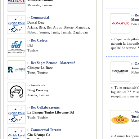
Millisave Consult
Monastir, Tunisie
››
Res
››
Commercial
Mono
Dental Box
Ben A
Ariana, Béja, Ben Arous, Bizerte, Manouba,
Nabeul, Sousse, Tunis, Tunisie, Zaghouan
››
Capable de pilote
››
Des Cadres
garantir la disponib
Ifid
qualité de service. 
Tunisie
››
Des Sages Femme - Maternité
››
Ges
Clinique La Rose
Yousa
Nabeu
Tunis, Tunisie
››
Assistante
››
Tu es organisé(e),
Bling Piercing
logistiques ? * Miss
Ariana, Tunisie
réceptions, transfert
››
Des Collaborateurs
››
Mag
La Banque Tuniso Libyenne Btl
Tuca
Tunis, Tunisie
Mano
››
Commercial Terrain
Gia &Amp; Co
››
Assurer les opéra