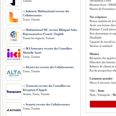
Déclaration CNSS
Tunisie
Horaires fixes : 09h0
Heures de Formation
››
Industrie Multinational recrute des
Collaborateurs
Nos exigences
Tunis, Tunisie
Bonne maitrise de la la
Avoir une bonne élocu
Maitriser l’outil info
››
Multinational MC recrute Bilingual Sales
Etre dynamique et rapi
Representatives French / English
Flexibilité
Toutes les régions, Tunisie
Capacité de travail en
Sérieux et assiduité
››
IKI Assurance recrute des Conseillers
Mutuelle Santé
Mission
Tunis, Tunisie
Réception des appels e
Détection des besoins 
Relance de clients en 
››
Altaservice recrute des Collaborateurs
Pas de prospection té
Tunis, Tunisie
Comment postuler
Merci d’envoyer votr
››
Transcom recrute des Conseillers en
Réception d’Appels
Ville ›
Tunis
Ariana, Tunis, Tunisie
Nom / Entreprise ›
Ma
››
Armatis recrute des Collaborateurs
Tunis, Tunisie