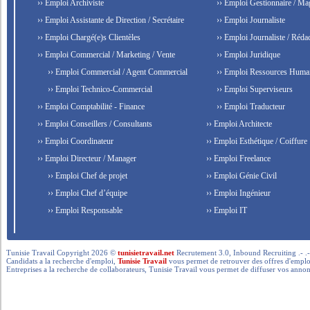
›› Emploi Archiviste
›› Emploi Gestionnaire / Ma
›› Emploi Assistante de Direction / Secrétaire
›› Emploi Journaliste
›› Emploi Chargé(e)s Clientèles
›› Emploi Journaliste / Rédac
›› Emploi Commercial / Marketing / Vente
›› Emploi Juridique
›› Emploi Commercial / Agent Commercial
›› Emploi Ressources Huma
›› Emploi Technico-Commercial
›› Emploi Superviseurs
›› Emploi Comptabilité - Finance
›› Emploi Traducteur
›› Emploi Conseillers / Consultants
›› Emploi Architecte
›› Emploi Coordinateur
›› Emploi Esthétique / Coiffure
›› Emploi Directeur / Manager
›› Emploi Freelance
›› Emploi Chef de projet
›› Emploi Génie Civil
›› Emploi Chef d’équipe
›› Emploi Ingénieur
›› Emploi Responsable
›› Emploi IT
Tunisie Travail Copyright 2026 ©
tunisietravail.net
Recrutement 3.0, Inbound Recruiting .- .-.. --- 
Candidats a la recherche d'emploi,
Tunisie Travail
vous permet de retrouver des offres d'emploi 
Entreprises a la recherche de collaborateurs, Tunisie Travail vous permet de diffuser vos annon