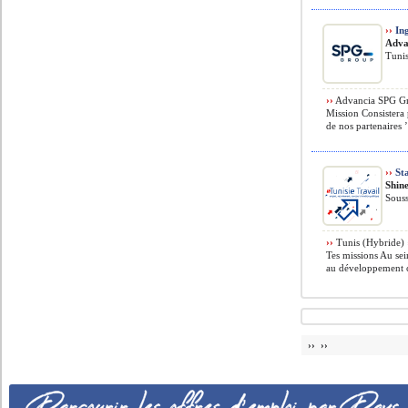
››
Ing
Adva
Tunis
››
Advancia SPG Gro
Mission Consistera 
de nos partenaires ’
››
Sta
Shin
Souss
››
Tunis (Hybride) ›
Tes missions Au sei
au développement c
›› ››