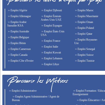
›› Emploi Algérie
›› Emploi Djibouti
›› Emploi Maroc
›› Emploi Allemagne
›› Emploi Émirats
›› Emploi Mauritanie
Arabes Unis UAE
›› Emploi Arabie
›› Emploi Oman
Saoudite KSA
›› Emploi Espagne
›› Emploi Poland
›› Emploi Australie
›› Emploi États-Unis
›› Emploi Qatar
USA
›› Emploi Belgique
›› Emploi Royaume-
›› Emploi France
›› Emploi Bénin
Uni
›› Emploi Italie
›› Emploi Cameroun
›› Emploi Senegal
›› Emploi Kuwait
›› Emploi Canada
›› Emploi Suisse
›› Emploi Lebanon
›› Emploi Côte d'Ivoire
›› Emploi Tunisie
›› Emploi Libye
›› Emploi Administrative
›› Emploi Formation / Educat
Enseignement
›› Emploi Agent Administrative / Agent de
Bureau
›› Emploi Éducatrice / An