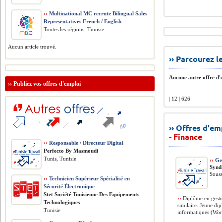
››
Multinational MC recrute Bilingual Sales
Representatives French / English
Toutes les régions, Tunisie
Aucun article trouvé.
›› Parcourez 
Aucune autre offre d'e
››
Publiez vos offres d'emploi
| 12 | 626
›› Offres d'e
- Finance
››
Responsable / Directeur Digital
Perfecto By Masmoudi
Tunis, Tunisie
››
Ges
Synd
Souss
››
Technicien Supérieur Spécialisé en
Sécurité Électronique
Stet Société Tunisienne Des Equipements
››
Diplôme en gesti
Technologiques
similaire. Jeune di
Tunisie
informatiques (Word