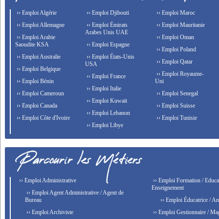
›› Emploi Algérie
›› Emploi Djibouti
›› Emploi Maroc
›› Emploi Allemagne
›› Emploi Émirats
›› Emploi Mauritanie
Arabes Unis UAE
›› Emploi Arabie
›› Emploi Oman
Saoudite KSA
›› Emploi Espagne
›› Emploi Poland
›› Emploi Australie
›› Emploi États-Unis
›› Emploi Qatar
USA
›› Emploi Belgique
›› Emploi Royaume-
›› Emploi France
›› Emploi Bénin
Uni
›› Emploi Italie
›› Emploi Cameroun
›› Emploi Senegal
›› Emploi Kuwait
›› Emploi Canada
›› Emploi Suisse
›› Emploi Lebanon
›› Emploi Côte d'Ivoire
›› Emploi Tunisie
›› Emploi Libye
›› Emploi Administrative
›› Emploi Formation / Educat
Enseignement
›› Emploi Agent Administrative / Agent de
Bureau
›› Emploi Éducatrice / An
›› Emploi Archiviste
›› Emploi Gestionnaire / Ma