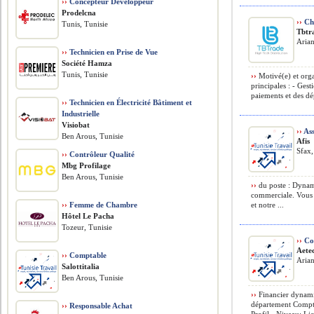
››
Concepteur Développeur
Prodelcna
››
Cha
Tunis, Tunisie
Tbtr
Arian
››
Technicien en Prise de Vue
Société Hamza
Tunis, Tunisie
››
Motivé(e) et orga
principales : - Gest
paiements et des dé
››
Technicien en Électricité Bâtiment et
Industrielle
Visiobat
››
Ass
Ben Arous, Tunisie
Afis
Sfax,
››
Contrôleur Qualité
Mbg Profilage
Ben Arous, Tunisie
››
du poste : Dynam
commerciale. Vous s
››
Femme de Chambre
et notre ...
Hôtel Le Pacha
Tozeur, Tunisie
››
Co
Aete
››
Comptable
Arian
Salottitalia
Ben Arous, Tunisie
››
Financier dynami
département Compta
››
Responsable Achat