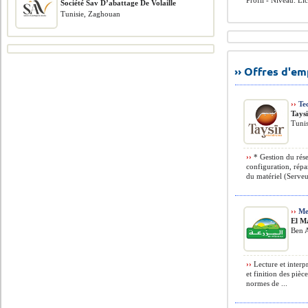
Profil - Niveau: Li
Société Sav D’abattage De Volaille
Tunisie, Zaghouan
›› Offres d'e
››
Tec
Tays
Tunis
››
* Gestion du rése
configuration, répa
du matériel (Serveur
››
Me
El M
Ben A
››
Lecture et interp
et finition des pièc
normes de ...