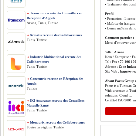
• Traitement des dossi
››
Transcom recrute des Conseillers en
Profil
Réception d’Appels
• Formation : Licence
Ariana, Tunis, Tunisie
• Maîtrise du français 
• Bonne maîtrise du lo
››
Armatis recrute des Collaborateurs
Comment postuler :
Tunis, Tunisie
Merci d’envoyer vos 
Ville :
Ariana
››
Industrie Multinational recrute des
Nom / Entreprise :
Fo
Collaborateurs
Tel / Fax :
70 106 10
Tunis, Tunisie
Adresse :
Zone Indust
Site Web :
http://www
››
Concentrix recrute en Réception des
About Focus Group 
Appels
Focus is a Tunisian G
Tunisie
With presence in Tuni
solutions, Cloud …
Certified ISO 9001 a
››
IKI Assurance recrute des Conseillers
Mutuelle Santé
Tunis, Tunisie
››
Monoprix recrute des Collaborateurs
Toutes les régions, Tunisie