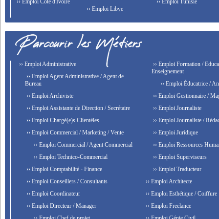
›› Emploi Côte d'Ivoire
›› Emploi Tunisie
›› Emploi Libye
›› Emploi Administrative
›› Emploi Formation / Educat
Enseignement
›› Emploi Agent Administrative / Agent de
Bureau
›› Emploi Éducatrice / An
›› Emploi Archiviste
›› Emploi Gestionnaire / Ma
›› Emploi Assistante de Direction / Secrétaire
›› Emploi Journaliste
›› Emploi Chargé(e)s Clientèles
›› Emploi Journaliste / Rédac
›› Emploi Commercial / Marketing / Vente
›› Emploi Juridique
›› Emploi Commercial / Agent Commercial
›› Emploi Ressources Huma
›› Emploi Technico-Commercial
›› Emploi Superviseurs
›› Emploi Comptabilité - Finance
›› Emploi Traducteur
›› Emploi Conseillers / Consultants
›› Emploi Architecte
›› Emploi Coordinateur
›› Emploi Esthétique / Coiffure
›› Emploi Directeur / Manager
›› Emploi Freelance
›› Emploi Chef de projet
›› Emploi Génie Civil