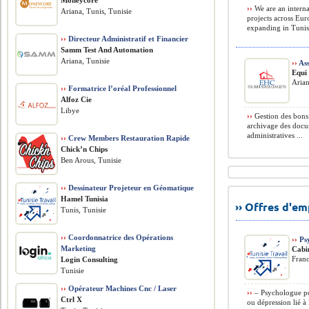
Moneycore
››
We are an intern
Ariana, Tunis, Tunisie
projects across Eur
expanding in Tunis 
››
Directeur Administratif et Financier
Samm Test And Automation
Ariana, Tunisie
››
Ass
Equi
Arian
››
Formatrice l’oréal Professionnel
Alfoz Cie
Libye
››
Gestion des bons 
archivage des docu
administratives ...
››
Crew Members Restauration Rapide
Chick’n Chips
Ben Arous, Tunisie
››
Dessinateur Projeteur en Géomatique
Hamel Tunisia
›› Offres d'e
Tunis, Tunisie
››
Coordonnatrice des Opérations
››
Ps
Marketing
Cabi
Fran
Login Consulting
Tunisie
››
Opérateur Machines Cnc / Laser
››
– Psychologue pou
Ctrl X
ou dépression lié 