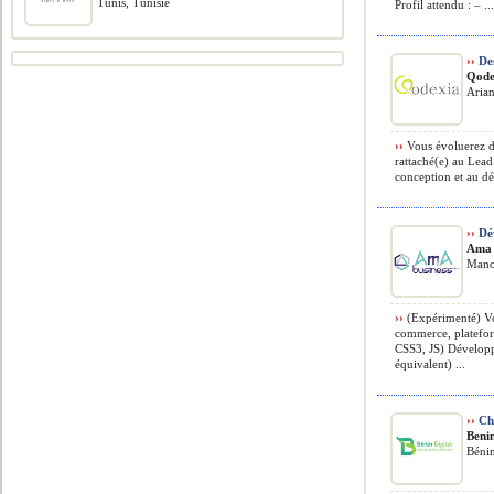
Tunis, Tunisie
Profil attendu : – ..
››
Des
Qode
Arian
››
Vous évoluerez d
rattaché(e) au Lead
conception et au d
››
Dév
Ama 
Mano
››
(Expérimenté) Vo
commerce, platefo
CSS3, JS) Dévelop
équivalent) ...
››
Che
Benin
Béni