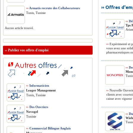
›› Offres d'e
››
Armatis recrute des Collaborateurs
Tunis, Tunisie
››
Dél
Tps 
Aucun article trouvé.
Aria
››
Expérimenté et p
vous avez une soli
››
Publiez vos offres d'emploi
pharmaceutiques ou 
››
Des
Mono
Tunis
››
Informaticien
Leager Management
››
Nouvelle Ouvertur
clients avec courtoi
Tunis, Tunisie
caisse avec rigueur 
››
Des Ouvriers
Novogel
››
Dut
Tunisie
Wieh
Tunis
››
Commercial Bilingue Anglais