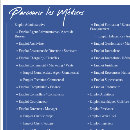
›› Emploi Administrative
›› Emploi Formation / Educat
Enseignement
›› Emploi Agent Administrative / Agent de
Bureau
›› Emploi Éducatrice / An
›› Emploi Archiviste
›› Emploi Gestionnaire / Ma
›› Emploi Assistante de Direction / Secrétaire
›› Emploi Journaliste
›› Emploi Chargé(e)s Clientèles
›› Emploi Journaliste / Rédac
›› Emploi Commercial / Marketing / Vente
›› Emploi Juridique
›› Emploi Commercial / Agent Commercial
›› Emploi Ressources Huma
›› Emploi Technico-Commercial
›› Emploi Superviseurs
›› Emploi Comptabilité - Finance
›› Emploi Traducteur
›› Emploi Conseillers / Consultants
›› Emploi Architecte
›› Emploi Coordinateur
›› Emploi Esthétique / Coiffure
›› Emploi Directeur / Manager
›› Emploi Freelance
›› Emploi Chef de projet
›› Emploi Génie Civil
›› Emploi Chef d’équipe
›› Emploi Ingénieur