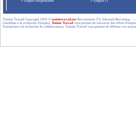
›› Emploi Responsable
›› Emploi IT
Tunisie Travail Copyright 2026 ©
tunisietravail.net
Recrutement 3.0, Inbound Recruiting .- .-.. --- 
Candidats a la recherche d'emploi,
Tunisie Travail
vous permet de retrouver des offres d'emploi 
Entreprises a la recherche de collaborateurs, Tunisie Travail vous permet de diffuser vos annon