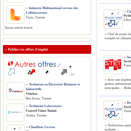
››
Industrie Multinational recrute des
››
Che
Collaborateurs
Pyth
Tunis, Tunisie
Liby
Aucun article trouvé.
››
Chef de projet d
complet en climatisa
››
Publiez vos offres d'emploi
››
Ass
Soci
Tunis
››
Avec une expérie
gestion administrati
››
Technicien en Électricité Bâtiment et
principales : - Réda
Industrielle
Visiobat
Ben Arous, Tunisie
››
Des
››
Technicien Laboratoire
Socié
Control Union Tunisie
Tunis
Ariana, Tunisie
››
Techniciens supér
››
Chauffeur Livreur
souhaite ...