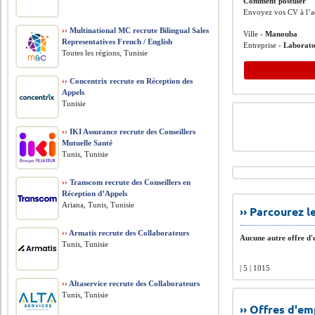
Comment postuler
Envoyez vos CV à l’ad
››
Multinational MC recrute Bilingual Sales
Ville ›
Manouba
Representatives French / English
Entreprise ›
Laborato
Toutes les régions, Tunisie
››
Concentrix recrute en Réception des
Appels
Tunisie
››
IKI Assurance recrute des Conseillers
Mutuelle Santé
Tunis, Tunisie
››
Transcom recrute des Conseillers en
Réception d’Appels
Ariana, Tunis, Tunisie
›› Parcourez 
››
Armatis recrute des Collaborateurs
Aucune autre offre d'e
Tunis, Tunisie
| 5 | 1015
››
Altaservice recrute des Collaborateurs
Tunis, Tunisie
›› Offres d'e