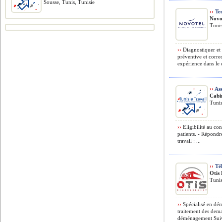
Sousse, Tunis, Tunisie
››
Tec
Novo
Tunis
››
Diagnostiquer et 
préventive et corre
expérience dans le 
››
Ass
Cabi
Tunis
››
Eligibilité au con
patients. - Répondr
travail : ...
››
Tél
Otis
Tunis
››
Spécialisé en dé
traitement des dema
déménagement Suivi