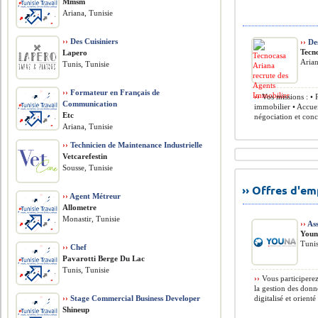
Mmsm
Ariana, Tunisie
››
Des Cuisiniers
››
Des
Tecn
Lapero
Arian
Tunis, Tunisie
››
Formateur en Français de
››
Vos missions : • 
Communication
immobilier • Accuei
Etc
négociation et conc
Ariana, Tunisie
››
Technicien de Maintenance Industrielle
Vetcarefestin
Sousse, Tunisie
›› Offres d'e
››
Agent Métreur
Allometre
Monastir, Tunisie
››
Ass
You
Tunis
››
Chef
Pavarotti Berge Du Lac
Tunis, Tunisie
››
Vous participerez
la gestion des don
››
Stage Commercial Business Developer
digitalisé et orienté 
Shineup