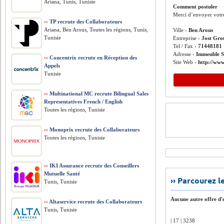
Ariana, Tunis, Tunisie
Comment postuler
Merci d’envoyer votre
››
TP recrute des Collaborateurs
Ariana, Ben Arous, Toutes les régions, Tunis,
Ville ›
Ben Arous
Tunisie
Entreprise ›
Jost Gro
Tel / Fax ›
71448181
Adresse ›
Immeuble S
››
Concentrix recrute en Réception des
Site Web ›
http://ww
Appels
Tunisie
››
Multinational MC recrute Bilingual Sales
Representatives French / English
Toutes les régions, Tunisie
››
Monoprix recrute des Collaborateurs
Toutes les régions, Tunisie
››
IKI Assurance recrute des Conseillers
Mutuelle Santé
›› Parcourez 
Tunis, Tunisie
Aucune autre offre d'e
››
Altaservice recrute des Collaborateurs
Tunis, Tunisie
| 17 | 3238