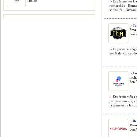
Tunisie
››
Expérimentés Dan
recherché : - Bonne
souhaitée - Niveau d
››
Tou
Fma 
Ben A
››
Expérience exigé
générale, concepti
››
Co
Inch
Ben A
››
Expérimenté(e) p
professionnel(le) c
la tenue et de la sup
››
Res
Mono
Ben A