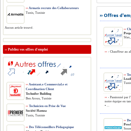
››
Armatis recrute des Collaborateurs
Tunis, Tunisie
›› Offres d'e
Aucun article trouvé.
››
Ch
Prep
Sfax,
››
Publiez vos offres d'emploi
››
- Chauffeur au al
››
Tec
Lead
Tunis
››
Assistant.e Commercial.e et
Coordination Client
Technifer Building
››
› Passionné par l’
Ben Arous, Tunisie
notre équipe en t
• ...
››
Technicien en Prise de Vue
Société Hamza
Tunis, Tunisie
››
Des
Proc
››
Des Téléconseillers Pédagogique
Souss