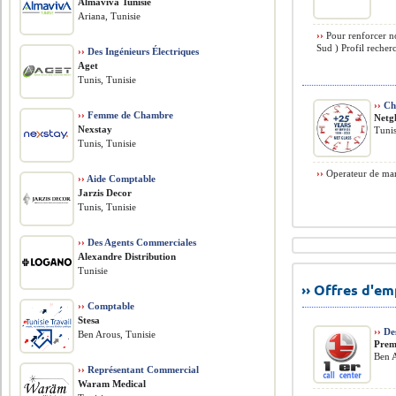
Almaviva Tunisie
Ariana, Tunisie
››
Pour renforcer no
Sud ) Profil reche
››
Des Ingénieurs Électriques
Aget
Tunis, Tunisie
››
Cha
››
Femme de Chambre
Netg
Nexstay
Tunis
Tunis, Tunisie
››
Operateur de man
››
Aide Comptable
Jarzis Decor
Tunis, Tunisie
››
Des Agents Commerciales
Alexandre Distribution
Tunisie
›› Offres d'e
››
Comptable
Stesa
››
Des
Ben Arous, Tunisie
Prem
Ben A
››
Représentant Commercial
Waram Medical