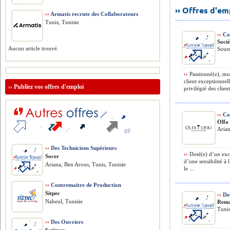
›› Offres d'e
››
Armatis recrute des Collaborateurs
Tunis, Tunisie
››
Con
Soci
Aucun article trouvé.
Souss
››
Passionné(e), mot
client exceptionnell
››
Publiez vos offres d'emploi
privilégié des client
››
Con
Olfa
Arian
››
Des Techniciens Supérieurs
››
Doté(e) d’un exce
Socer
d’une sensibilité à 
Ariana, Ben Arous, Tunis, Tunisie
le ...
››
Contremaitre de Production
Sitpec
››
Des
Nabeul, Tunisie
Rema
Tunis
››
Des Ouvriers