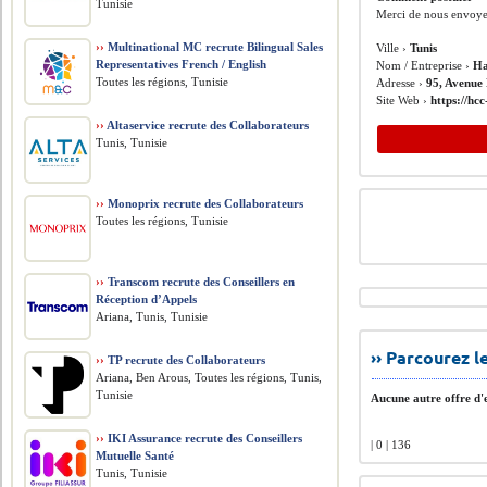
Tunisie
Merci de nous envoye
››
Multinational MC recrute Bilingual Sales
Ville ›
Tunis
Representatives French / English
Nom / Entreprise ›
Ha
Toutes les régions, Tunisie
Adresse ›
95, Avenue 
Site Web ›
https://hc
››
Altaservice recrute des Collaborateurs
Tunis, Tunisie
››
Monoprix recrute des Collaborateurs
Toutes les régions, Tunisie
››
Transcom recrute des Conseillers en
Réception d’Appels
Ariana, Tunis, Tunisie
›› Parcourez 
››
TP recrute des Collaborateurs
Ariana, Ben Arous, Toutes les régions, Tunis,
Tunisie
Aucune autre offre d'e
››
IKI Assurance recrute des Conseillers
| 0 | 136
Mutuelle Santé
Tunis, Tunisie