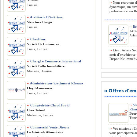
Sotimex
››
Nous recrutons d
Tunisie
dynamique, un envi
performance. --- R
››
Architecte D’intérieur
Structura Design
››
Des
Tunisie
Ak C
Arian
››
Chauffeur
Société De Commerce
Tunis, Tunisie
››
Lieu : Ariana Sec
mois d’expérience ›
Disponible immédia
››
Chargé.e Commerce International
Société Folla Immobilière
Monastir, Tunisie
››
Administrateur Systèmes et Réseaux
Lloyd Assurances
›› Offres d'e
Tunis, Tunisie
››
Sta
››
Comptoiriste Chaud Froid
Rému
Chez Tatouf
Bour
Médenine, Tunisie
Tunis
››
Commercial Vente Directe
››
Vos missions : En
La Générale Alimentaire
vous participerez a