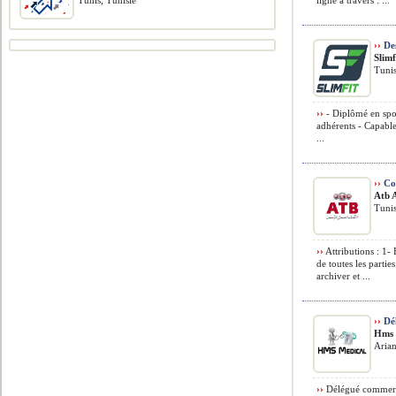
Tunis, Tunisie
ligne à travers : ...
››
Des
Slimf
Tunis
››
- Diplômé en spor
adhérents - Capable
...
››
Con
Atb 
Tunis
››
Attributions : 1-
de toutes les partie
archiver et ...
››
Dé
Hms 
Arian
››
Délégué commerci