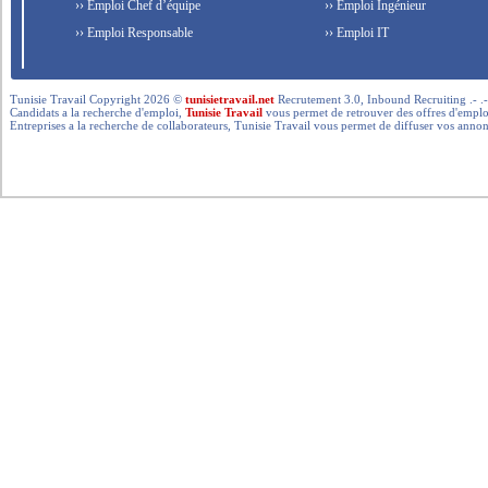
›› Emploi Chef d’équipe
›› Emploi Ingénieur
›› Emploi Responsable
›› Emploi IT
Tunisie Travail Copyright 2026 ©
tunisietravail.net
Recrutement 3.0, Inbound Recruiting .- .-.. --- 
Candidats a la recherche d'emploi,
Tunisie Travail
vous permet de retrouver des offres d'emploi 
Entreprises a la recherche de collaborateurs, Tunisie Travail vous permet de diffuser vos annon