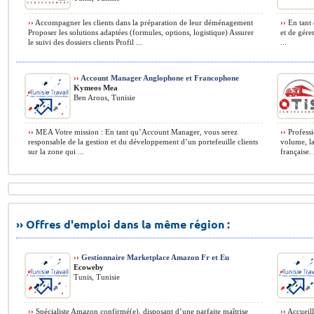
››
Accompagner les clients dans la préparation de leur déménagement
››
En tant 
Proposer les solutions adaptées (formules, options, logistique) Assurer
et de gére
le suivi des dossiers clients Profil ...
...
››
Account Manager Anglophone et Francophone
Kymeos Mea
Ben Arous, Tunisie
››
MEA Votre mission : En tant qu’Account Manager, vous serez
››
Professi
responsable de la gestion et du développement d’un portefeuille clients
volume, la
sur la zone qui ...
française.
›› Offres d'emploi dans la même région :
››
Gestionnaire Marketplace Amazon Fr et Eu
Ecoweby
Tunis, Tunisie
››
Spécialiste Amazon confirmé(e), disposant d’une parfaite maîtrise
››
Accueilli