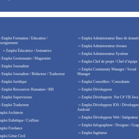
› Emploi Formation / Education /
›› Emploi Administrateur Base de donnée
nseignement
›› Emploi Administrateur réseaux
›› Emploi Éducatrice / Animatrice
›› Emploi Administrateur Système
› Emploi Gestionnaire / Magasinier
›› Emploi Chef de projet / Chef d’équipe
› Emploi Journaliste
›› Emploi Community Manager / Social
› Emploi Journaliste / Rédacteur / Traducteur
Manager
› Emploi Juridique
›› Emploi Conseillers / Consultants
› Emploi Ressources Humaines / RH
›› Emploi Développeur
› Emploi Superviseurs
›› Emploi Développeur .Net C# VB Java
› Emploi Traducteur
›› Emploi Développeur IOS / Développe
Android
mploi Architecte
›› Emploi Développeur Web / Intégrateur
mploi Esthétique / Coiffure
›› Emploi Infographiste / Designer / Grap
mploi Freelance
›› Emploi Ingénieur
mploi Génie Civil