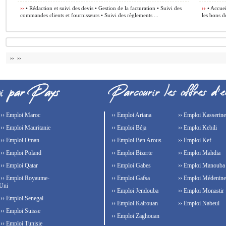
››
• Rédaction et suivi des devis • Gestion de la facturation • Suivi des
››
• Accueil
commandes clients et fournisseurs • Suivi des règlements ...
les bons d
›› ››
›› Emploi Maroc
›› Emploi Ariana
›› Emploi Kasserine
›› Emploi Mauritanie
›› Emploi Béja
›› Emploi Kebili
›› Emploi Oman
›› Emploi Ben Arous
›› Emploi Kef
›› Emploi Poland
›› Emploi Bizerte
›› Emploi Mahdia
›› Emploi Qatar
›› Emploi Gabes
›› Emploi Manouba
›› Emploi Royaume-
›› Emploi Gafsa
›› Emploi Médenine
Uni
›› Emploi Jendouba
›› Emploi Monastir
›› Emploi Senegal
›› Emploi Kairouan
›› Emploi Nabeul
›› Emploi Suisse
›› Emploi Zaghouan
›› Emploi Tunisie