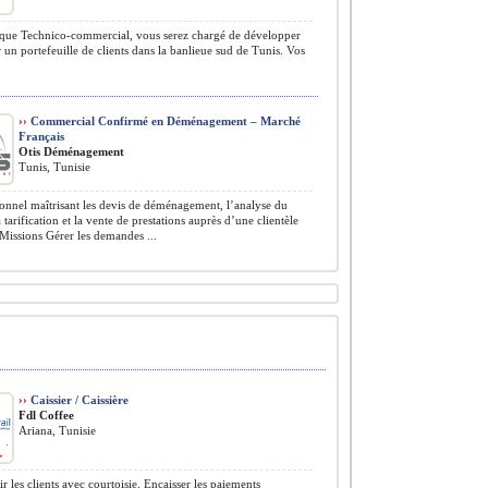
que Technico-commercial, vous serez chargé de développer
r un portefeuille de clients dans la banlieue sud de Tunis. Vos
››
Commercial Confirmé en Déménagement – Marché
Français
Otis Déménagement
Tunis, Tunisie
onnel maîtrisant les devis de déménagement, l’analyse du
 tarification et la vente de prestations auprès d’une clientèle
 Missions Gérer les demandes ...
››
Caissier / Caissière
Fdl Coffee
Ariana, Tunisie
r les clients avec courtoisie. Encaisser les paiements