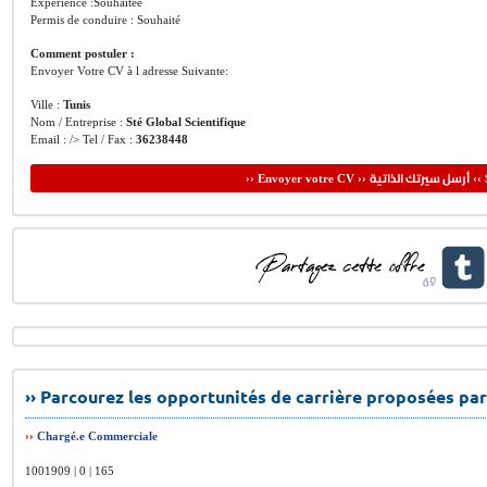
Expérience :Souhaitée
Permis de conduire : Souhaité
Comment postuler :
Envoyer Votre CV à l adresse Suivante:
Ville :
Tunis
Nom / Entreprise :
Sté Global Scientifique
Email : /> Tel / Fax :
36238448
أرسل سيرتك الذاتية
›› Envoyer votre CV ››
‹‹ 
›› Parcourez les opportunités de carrière proposées par
››
Chargé.e Commerciale
1001909 | 0 | 165