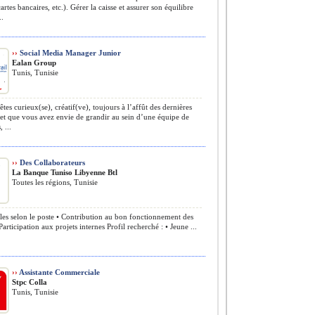
artes bancaires, etc.). Gérer la caisse et assurer son équilibre
..
››
Social Media Manager Junior
Ealan Group
Tunis, Tunisie
tes curieux(se), créatif(ve), toujours à l’affût des dernières
et que vous avez envie de grandir au sein d’une équipe de
 ...
››
Des Collaborateurs
La Banque Tuniso Libyenne Btl
Toutes les régions, Tunisie
les selon le poste • Contribution au bon fonctionnement des
Participation aux projets internes Profil recherché : • Jeune ...
››
Assistante Commerciale
Stpc Colla
Tunis, Tunisie