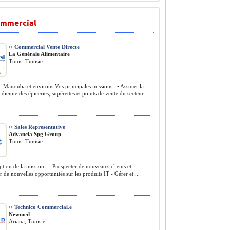
ommercial
››
Commercial Vente Directe
La Générale Alimentaire
Tunis, Tunisie
: Manouba et environs Vos principales missions : • Assurer la
tidienne des épiceries, supérettes et points de vente du secteur.
››
Sales Representative
Advancia Spg Group
Tunis, Tunisie
ption de la mission : - Prospecter de nouveaux clients et
 de nouvelles opportunités sur les produits IT - Gérer et ...
››
Technico Commercial.e
Newmed
Ariana, Tunisie