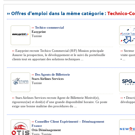
›› Offres d'emploi dans la même catégorie :
Technico-C
››
Techico-commercial
Easyprint
Tunisie
››
Easyprint recrute Techico Commercial (H/F) Mission principale
››
Secteur 
Assurer la prospection, le développement et le suivi du portefeuille
visite quo
clients tout en apportant des solutions techniques ...
• ...
››
Des Agents de Billetterie
Stars Airlines Services
Tunisie
››
Stars Airlines Services recrute Agent de Billetterie Motivé(e),
››
• Descri
rigoureux(se) et doté(e) d’une grande disponibilité horaire. Ce poste
développer
exige une bonne maîtrise des procédures du ...
››
Conseiller Client Expérimenté – Déménagement
France
Otis Déménagement
Tunis, Tunisie