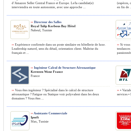
d’Amazon Seller Central France et Europe. Le/la candidat(e)
(espèces, c
interviendra en toute autonomie, avec une approche ...
en fin de .
››
Directeur des Salles
Royal Tulip Korbous Bay Hôtel
Nabeul, Tunisie
››
Expérience confirmée dans un poste similaire en hôtellerie de luxe.
››
Si vous ê
Leadership naturel, sens du détail, orientation client. Maîtrise du
tendances 
français et ...
passionnés,
››
Ingénieur Calcul de Structure Aéronautique
Kersteen Wone France
France
››
Vous êtes ingénieur ? Spécialisé dans le calcul de structure
››
• Variab
aéronautique ? Fatigue ou Statique voir polyvalent dans les deux
services • 
domaines ? Vous êtes ...
››
Assistante Commerciale
Ipsoft
Sfax, Tunisie