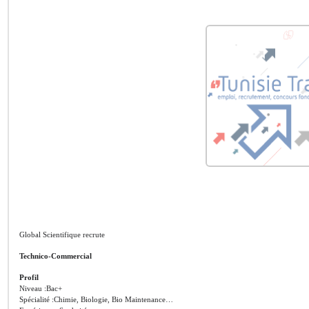
Global Scientifique recrute
Technico-Commercial
Profil
Niveau :Bac+
Spécialité :Chimie, Biologie, Bio Maintenance…