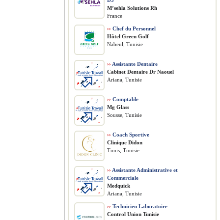
D3
M’sehla Solutions Rh
France
››
Chef du Personnel
Hôtel Green Golf
Nabeul, Tunisie
››
Assistante Dentaire
Cabinet Dentaire Dr Naouel
Ariana, Tunisie
››
Comptable
Mg Glass
Sousse, Tunisie
››
Coach Sportive
Clinique Didon
Tunis, Tunisie
››
Assistante Administrative et
Commerciale
Medquick
Ariana, Tunisie
››
Technicien Laboratoire
Control Union Tunisie