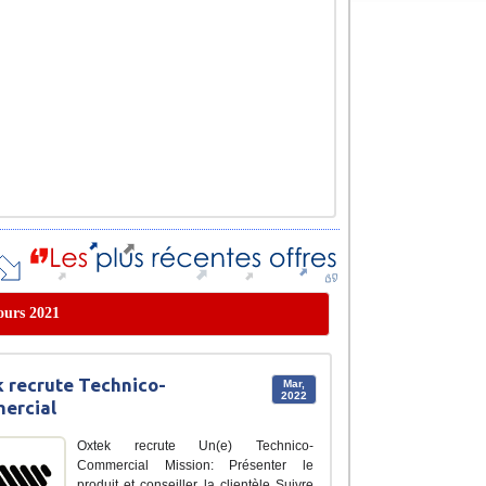
cours 2021
 recrute Technico-
Mar,
2022
ercial
Oxtek recrute Un(e) Technico-
Commercial Mission: Présenter le
produit et conseiller la clientèle Suivre