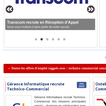
Transcom recrute en Réception d'Appel
Nous vous invitons à faire partie de notre succès.
›› Toutes les offres d'emploi taggeés avec : technico commercial con
Gérance Informatique recrute
Oxtek
Juil,
2022
Technico-Commercial
Comm
Gérance Informatique recrute Technico-
Commercial Vos missions principales
seront : - Analyser en collaboration avec