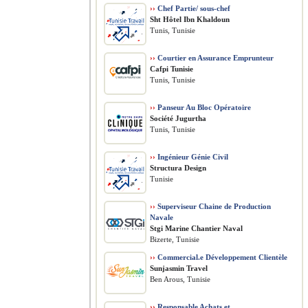
››
Chef Partie/ sous-chef
Sht Hôtel Ibn Khaldoun
Tunis, Tunisie
››
Courtier en Assurance Emprunteur
Cafpi Tunisie
Tunis, Tunisie
››
Panseur Au Bloc Opératoire
Société Jugurtha
Tunis, Tunisie
››
Ingénieur Génie Civil
Structura Design
Tunisie
››
Superviseur Chaine de Production
Navale
Stgi Marine Chantier Naval
Bizerte, Tunisie
››
Commercial.e Développement Clientèle
Sunjasmin Travel
Ben Arous, Tunisie
››
Responsable Achats et