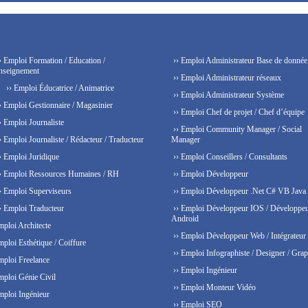
› Emploi Formation / Education /
›› Emploi Administrateur Base de donnée
nseignement
›› Emploi Administrateur réseaux
›› Emploi Éducatrice / Animatrice
›› Emploi Administrateur Système
› Emploi Gestionnaire / Magasinier
›› Emploi Chef de projet / Chef d’équipe
› Emploi Journaliste
›› Emploi Community Manager / Social
› Emploi Journaliste / Rédacteur / Traducteur
Manager
› Emploi Juridique
›› Emploi Conseillers / Consultants
› Emploi Ressources Humaines / RH
›› Emploi Développeur
› Emploi Superviseurs
›› Emploi Développeur .Net C# VB Java
› Emploi Traducteur
›› Emploi Développeur IOS / Développe
Android
mploi Architecte
›› Emploi Développeur Web / Intégrateur
mploi Esthétique / Coiffure
›› Emploi Infographiste / Designer / Grap
mploi Freelance
›› Emploi Ingénieur
mploi Génie Civil
›› Emploi Monteur Vidéo
mploi Ingénieur
›› Emploi SEO