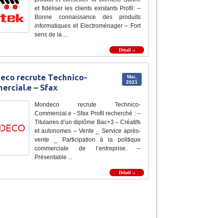
et fidéliser les clients existants Profil: –
Bonne connaissance des produits
informatiques et Electroménager – Fort
sens de la ...
Détail ››
co recrute Technico-
Mai,
2021
rcial.e – Sfax
Mondeco recrute Technico-
Commercial.e - Sfax Profil recherché : –
Titulaires d’un diplôme Bac+3 – Créatifs
et autonomes – Vente _ Service après-
vente _ Participation à la politique
commerciale de l’entreprise. –
Présentable ...
Détail ››