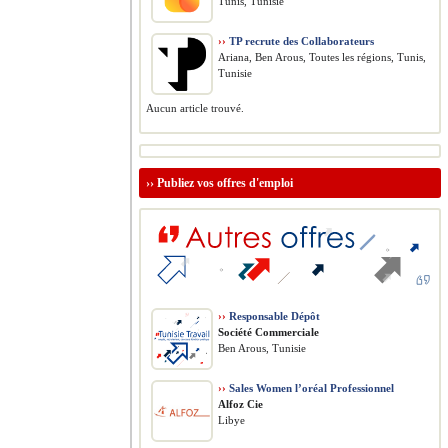
Tunis, Tunisie
››
TP recrute des Collaborateurs
Ariana, Ben Arous, Toutes les régions, Tunis,
Tunisie
Aucun article trouvé.
››
Publiez vos offres d'emploi
››
Responsable Dépôt
Société Commerciale
Ben Arous, Tunisie
››
Sales Women l’oréal Professionnel
Alfoz Cie
Libye