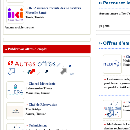
›› Parcourez 
››
IKI Assurance recrute des Conseillers
Mutuelle Santé
Aucune autre offre d'e
Tunis, Tunisie
| 0 | 208
Aucun article trouvé.
›› Offres d'e
››
Publiez vos offres d'emploi
››
Cha
Medi
Tunis
››
Certaines straté
peut faire rayonn
››
Chargé Métrologie
un profil créatif e
Laboratoire Thera
Manouba, Tunisie
››
Tec
››
Chef de Réservation
Cart
The Bridge
Tunis
Sousse, Tunisie
››
Maîtrisant le Log
››
Technicien.ne
dessins techniques