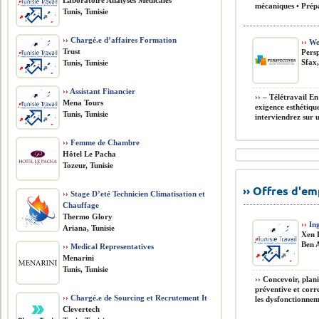
Laboratoire Analyses Médicales
mécaniques • Prépa
Tunis, Tunisie
››
Chargé.e d’affaires Formation
››
Web
Trust
Pers
Sfax,
Tunis, Tunisie
››
Assistant Financier
››
– Télétravail En
Mena Tours
exigence esthétiqu
Tunis, Tunisie
interviendrez sur un
››
Femme de Chambre
Hôtel Le Pacha
Tozeur, Tunisie
›› Offres d'e
››
Stage D’eté Technicien Climatisation et
Chauffage
Thermo Glory
››
Ing
Ariana, Tunisie
Xen 
Ben A
››
Medical Representatives
Menarini
Tunis, Tunisie
››
Concevoir, planif
préventive et corr
››
Chargé.e de Sourcing et Recrutement It
les dysfonctionneme
Clevertech