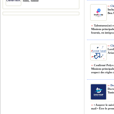
Tunis, Tunisie
››
Cha
Inch
Ben A
››
Talentueux(se) et
Missions principale
fournis, en intégran
››
Cha
Lord
Arian
››
Confirmé Polyval
Missions principale
respect des règles d
››
Des
Doct
Tunis
››
• Assurer le suiv
mail • Être le prem