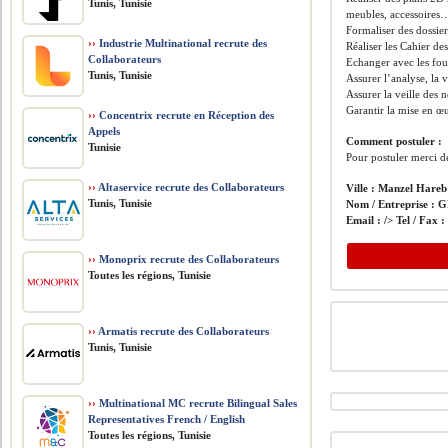
Tunis, Tunisie
meubles, accessoires
Formaliser des dossier
››
Industrie Multinational recrute des
Réaliser les Cahier de
Collaborateurs
Echanger avec les fou
Tunis, Tunisie
Assurer l’analyse, la 
Assurer la veille des 
Garantir la mise en œ
››
Concentrix recrute en Réception des
Appels
Comment postuler :
Tunisie
Pour postuler merci de
››
Altaservice recrute des Collaborateurs
Ville :
Manzel Hareb
Tunis, Tunisie
Nom / Entreprise :
G
Email :
/> Tel / Fax 
››
Monoprix recrute des Collaborateurs
Toutes les régions, Tunisie
››
Armatis recrute des Collaborateurs
Tunis, Tunisie
››
Multinational MC recrute Bilingual Sales
Representatives French / English
Toutes les régions, Tunisie