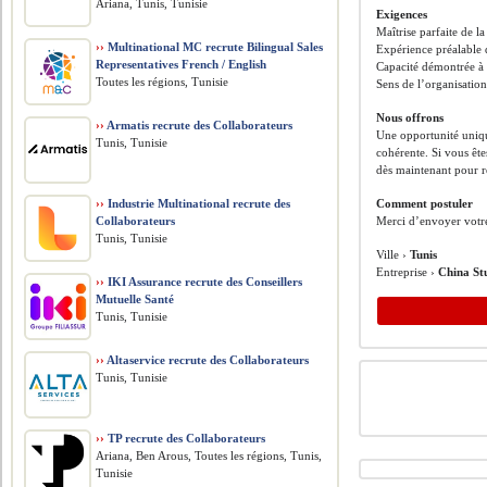
Ariana, Tunis, Tunisie
Exigences
Maîtrise parfaite de la
››
Multinational MC recrute Bilingual Sales
Expérience préalable 
Representatives French / English
Capacité démontrée à 
Toutes les régions, Tunisie
Sens de l’organisation
Nous offrons
››
Armatis recrute des Collaborateurs
Une opportunité uniqu
Tunis, Tunisie
cohérente. Si vous ête
dès maintenant pour r
››
Industrie Multinational recrute des
Comment postuler
Collaborateurs
Merci d’envoyer votr
Tunis, Tunisie
Ville ›
Tunis
Entreprise ›
China S
››
IKI Assurance recrute des Conseillers
Mutuelle Santé
Tunis, Tunisie
››
Altaservice recrute des Collaborateurs
Tunis, Tunisie
››
TP recrute des Collaborateurs
Ariana, Ben Arous, Toutes les régions, Tunis,
Tunisie