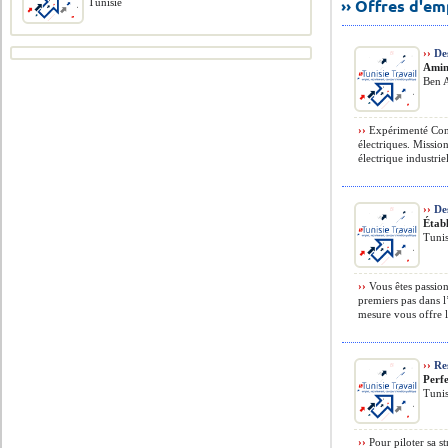
›› Offres d'e
Tunisie
››
Des
Amine
Ben 
››
Expérimenté Confi
électriques. Mission
électrique industriell
››
Des
Étab
Tunis
››
Vous êtes passion
premiers pas dans 
mesure vous offre l
››
Res
Perf
Tunis
››
Pour piloter sa st