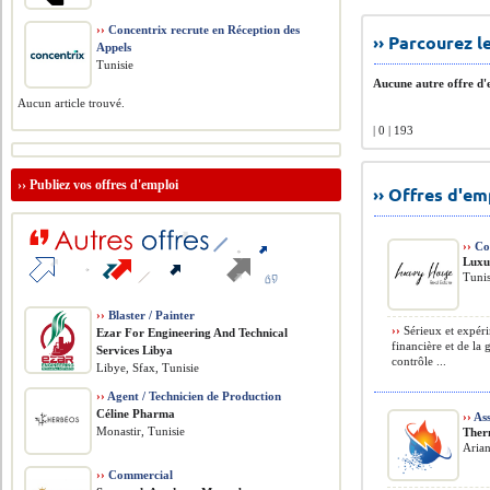
››
Concentrix recrute en Réception des
›› Parcourez 
Appels
Tunisie
Aucune autre offre d'e
Aucun article trouvé.
| 0 | 193
››
Publiez vos offres d'emploi
›› Offres d'e
››
Con
Luxu
Tunis
››
Blaster / Painter
››
Sérieux et expéri
Ezar For Engineering And Technical
financière et de la 
Services Libya
contrôle ...
Libye, Sfax, Tunisie
››
Agent / Technicien de Production
Céline Pharma
››
Ass
Monastir, Tunisie
Ther
Arian
››
Commercial