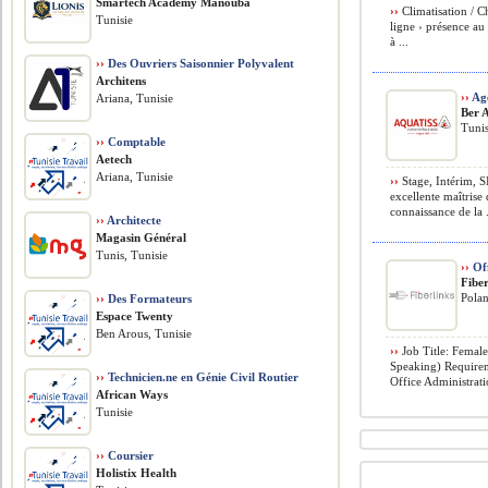
Smartech Academy Manouba
››
Climatisation / 
Tunisie
ligne › présence a
à ...
››
Des Ouvriers Saisonnier Polyvalent
Architens
››
Ag
Ariana, Tunisie
Ber 
Tunis
››
Comptable
Aetech
Ariana, Tunisie
››
Stage, Intérim, 
excellente maîtrise
connaissance de la .
››
Architecte
Magasin Général
Tunis, Tunisie
››
Off
Fiber
Polan
››
Des Formateurs
Espace Twenty
Ben Arous, Tunisie
››
Job Title: Female
Speaking) Requirem
››
Technicien.ne en Génie Civil Routier
Office Administrati
African Ways
Tunisie
››
Coursier
Holistix Health