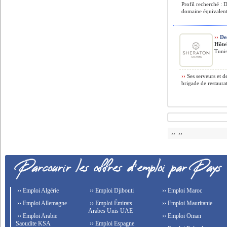
Profil recherché :
domaine équivalent 
››
Des
Hôte
Tunis
››
Ses serveurs et d
brigade de restaurat
›› ››
›› Emploi Algérie
›› Emploi Djibouti
›› Emploi Maroc
›› Emploi Allemagne
›› Emploi Émirats
›› Emploi Mauritanie
Arabes Unis UAE
›› Emploi Arabie
›› Emploi Oman
Saoudite KSA
›› Emploi Espagne