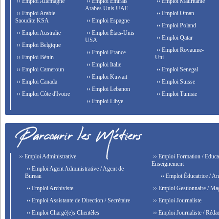
›› Emploi Allemagne
›› Emploi Émirats
›› Emploi Mauritanie
Arabes Unis UAE
›› Emploi Arabie
›› Emploi Oman
Saoudite KSA
›› Emploi Espagne
›› Emploi Poland
›› Emploi Australie
›› Emploi États-Unis
›› Emploi Qatar
USA
›› Emploi Belgique
›› Emploi Royaume-
›› Emploi France
›› Emploi Bénin
Uni
›› Emploi Italie
›› Emploi Cameroun
›› Emploi Senegal
›› Emploi Kuwait
›› Emploi Canada
›› Emploi Suisse
›› Emploi Lebanon
›› Emploi Côte d'Ivoire
›› Emploi Tunisie
›› Emploi Libye
›› Emploi Administrative
›› Emploi Formation / Educat
Enseignement
›› Emploi Agent Administrative / Agent de
Bureau
›› Emploi Éducatrice / An
›› Emploi Archiviste
›› Emploi Gestionnaire / Ma
›› Emploi Assistante de Direction / Secrétaire
›› Emploi Journaliste
›› Emploi Chargé(e)s Clientèles
›› Emploi Journaliste / Rédac