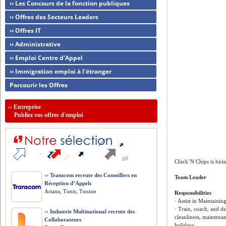
›› Les Concours de la fonction publiques
›› Offres des Secteurs Leaders
›› Offres IT
›› Administrative
›› Emploi Centre d'Appel
›› Immigration emploi à l'étranger
Parcourir les Offres
››
Entreprise
Publiez vos offres d'emploi
Chick’N Chips is hiri
››
Transcom recrute des Conseillers en
Team Leader
Réception d’Appels
Ariana, Tunis, Tunisie
Responsibilities
· Assist in Maintaini
· Train, coach, and de
››
Industrie Multinational recrute des
cleanliness, maintena
Collaborateurs
holidays.