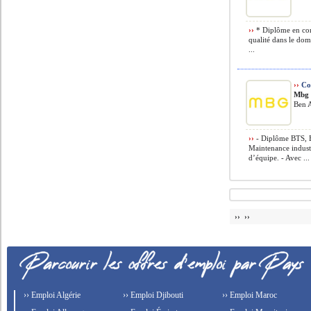
››
* Diplôme en con
qualité dans le dom
...
››
Co
Mbg 
Ben A
››
- Diplôme BTS, B
Maintenance industri
d’équipe. - Avec ...
›› ››
›› Emploi Algérie
›› Emploi Djibouti
›› Emploi Maroc