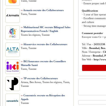
Tunis, Tunisie
· Ensure proper cash 
››
Armatis recrute des Collaborateurs
Qualifications
Tunis, Tunisie
· 1 year of line oper
· Excellent communica
and culture
· Strong time-manageme
››
Multinational MC recrute Bilingual Sales
Representatives French / English
Comment postuler
Toutes les régions, Tunisie
Envoyer votre Cv + p
››
Altaservice recrute des Collaborateurs
Tel / Fax ›
24331330 
Tunis, Tunisie
Ville ›
Boumhal, Ben
Nom / Entreprise ›
Ch
Adresse ›
Boumhal, P
Site Web ›
http://www
››
IKI Assurance recrute des Conseillers
Mutuelle Santé
Tunis, Tunisie
››
TP recrute des Collaborateurs
Ariana, Ben Arous, Toutes les régions, Tunis,
Tunisie
››
Concentrix recrute en Réception des
Appels
Tunisie