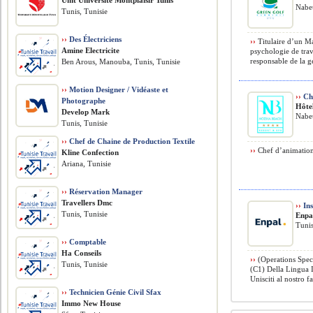
Umt Université Montplaisir Tunis
Nabeu
Tunis, Tunisie
››
Des Électriciens
››
Titulaire d’un M
Amine Electricite
psychologie de trava
responsable de la ge
Ben Arous, Manouba, Tunis, Tunisie
››
Motion Designer / Vidéaste et
››
Che
Photographe
Hôte
Develop Mark
Nabeu
Tunis, Tunisie
››
Chef de Chaine de Production Textile
››
Chef d’animation
Kline Confection
Ariana, Tunisie
››
Réservation Manager
Travellers Dmc
››
Ins
Tunis, Tunisie
Enpa
Tunis
››
Comptable
Ha Conseils
››
(Operations Speci
Tunis, Tunisie
(C1) Della Lingua I
Unisciti al nostro f
››
Technicien Génie Civil Sfax
Immo New House