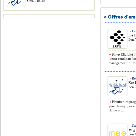
Sfax, Tunisie
›› Offres d'e
››
Log
Lrt 
Ben A
››
(Civp Eligible) Th
junior candidate lo
management, ERP sy
››
Res
Xen 
Ben A
››
Planifier les pro
gérer les équipes e
fluide et ...
››
Con
Mbg 
Ben A