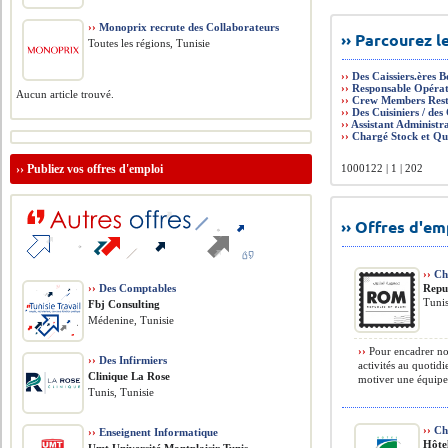
››
Monoprix recrute des Collaborateurs
›› Parcourez 
Toutes les régions, Tunisie
››
Des Caissiers.ères 
››
Responsable Opérat
Aucun article trouvé.
››
Crew Members Rest
››
Des Cuisiniers / des
››
Assistant Administr
››
Chargé Stock et Qu
››
Publiez vos offres d'emploi
1000122 | 1 | 202
›› Offres d'e
››
Ch
››
Des Comptables
Repu
Tunis
Fbj Consulting
Médenine, Tunisie
››
Pour encadrer nos
››
Des Infirmiers
activités au quotid
Clinique La Rose
motiver une équipe 
Tunis, Tunisie
››
Che
››
Enseignent Informatique
Hôte