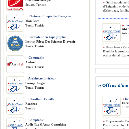
Cisa Informatique
››
Suivi quotidien d
Sousse, Tunisie
d’irrigation et de f
désherbage, fertilis
››
Réviseur Comptable Française
Mon Luca
››
Tec
Tunis, Tunisie
Abk 
Arian
››
Formateur en Topographie
Institut Pilote Des Sciences D’avenir
Tunis, Tunisie
››
Poste basé a Zone
Planifier la produc
ordres de fabricatio
››
Comptable
Assistel
Tunis, Tunisie
››
Architecte Intérieur
Group Design
›› Offres d'e
Tunis, Tunisie
››
Des
››
Chauffeur Famille
Exce
Foodeco
Tunis
Tunisie
››
Comptable
››
Expérimentés En é
Audit Tax &Amp; Consulting
Profil recherché : 