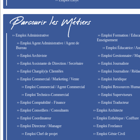
›› Emploi Libye
›› Emploi Administrative
›› Emploi Formation / Educat
Enseignement
›› Emploi Agent Administrative / Agent de
Bureau
›› Emploi Éducatrice / An
›› Emploi Archiviste
›› Emploi Gestionnaire / Ma
›› Emploi Assistante de Direction / Secrétaire
›› Emploi Journaliste
›› Emploi Chargé(e)s Clientèles
›› Emploi Journaliste / Rédac
›› Emploi Commercial / Marketing / Vente
›› Emploi Juridique
›› Emploi Commercial / Agent Commercial
›› Emploi Ressources Huma
›› Emploi Technico-Commercial
›› Emploi Superviseurs
›› Emploi Comptabilité - Finance
›› Emploi Traducteur
›› Emploi Conseillers / Consultants
›› Emploi Architecte
›› Emploi Coordinateur
›› Emploi Esthétique / Coiffure
›› Emploi Directeur / Manager
›› Emploi Freelance
›› Emploi Chef de projet
›› Emploi Génie Civil