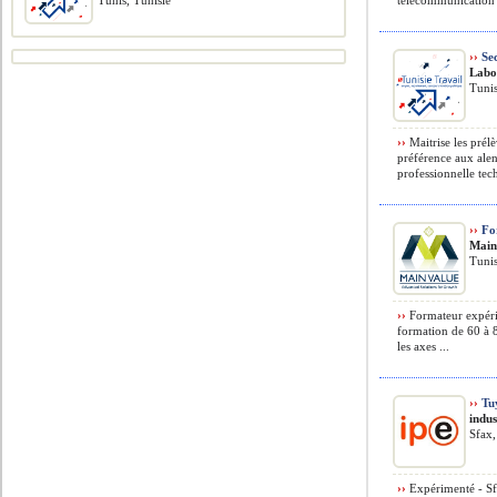
Tunis, Tunisie
télécommunication /
››
Sec
Labo
Tunis
››
Maitrise les prél
préférence aux alen
professionnelle tech
››
For
Main
Tunis
››
Formateur expér
formation de 60 à 8
les axes ...
››
Tu
​indu
Sfax,
››
Expérimenté - Sfa