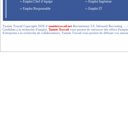
›› Emploi Chef d’équipe
›› Emploi Ingénieur
›› Emploi Responsable
›› Emploi IT
Tunisie Travail Copyright 2026 ©
tunisietravail.net
Recrutement 3.0, Inbound Recruiting .- .-.. --- 
Candidats a la recherche d'emploi,
Tunisie Travail
vous permet de retrouver des offres d'emploi 
Entreprises a la recherche de collaborateurs, Tunisie Travail vous permet de diffuser vos annon