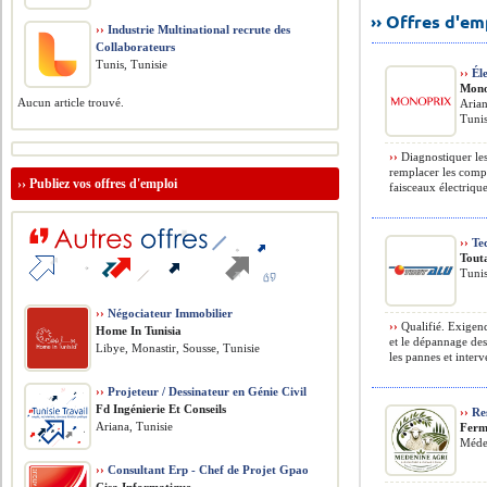
›› Offres d'e
››
Industrie Multinational recrute des
Collaborateurs
Tunis, Tunisie
››
Éle
Mono
Aucun article trouvé.
Arian
Tunis
››
Diagnostiquer les
remplacer les compo
››
Publiez vos offres d'emploi
faisceaux électriques
››
Tec
Tout
Tuni
››
Négociateur Immobilier
››
Qualifié. Exigenc
Home In Tunisia
et le dépannage des
Libye, Monastir, Sousse, Tunisie
les pannes et interv
››
Projeteur / Dessinateur en Génie Civil
Fd Ingénierie Et Conseils
››
Res
Ariana, Tunisie
Ferm
Méde
››
Consultant Erp - Chef de Projet Gpao