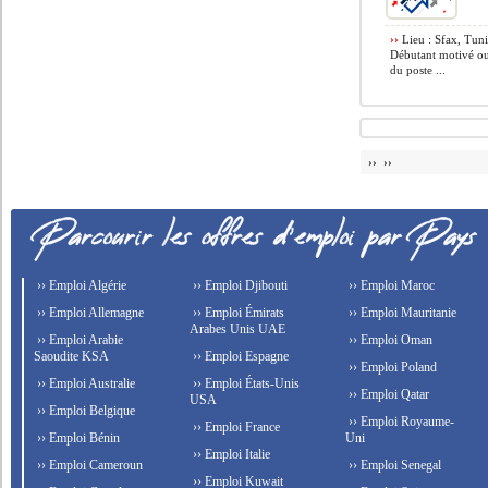
››
Lieu : Sfax, Tuni
Débutant motivé ou
du poste ...
›› ››
›› Emploi Algérie
›› Emploi Djibouti
›› Emploi Maroc
›› Emploi Allemagne
›› Emploi Émirats
›› Emploi Mauritanie
Arabes Unis UAE
›› Emploi Arabie
›› Emploi Oman
Saoudite KSA
›› Emploi Espagne
›› Emploi Poland
›› Emploi Australie
›› Emploi États-Unis
›› Emploi Qatar
USA
›› Emploi Belgique
›› Emploi Royaume-
›› Emploi France
›› Emploi Bénin
Uni
›› Emploi Italie
›› Emploi Cameroun
›› Emploi Senegal
›› Emploi Kuwait