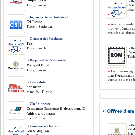
Utopia By Gs
››
Re
Tunis, Tunisie
Casa
Bizer
››
Ingénieur Génie Industriel
Csi Tunisie
››
Assurer la gestio
Tunisie, Zaghouan
motiver l’équipe d
atteindre les objectif
››
Commercial Freelance
T2St
››
Res
Tunis, Tunisie
Repu
Tunis
››
Responsable Commercial
Marigold Hôtel
Tunis, Tunisie
››
Ce poste stratégi
dans l’organisation
véritable pilier opér
››
Centraliste
For Beton
Manouba, Tunisie
››
Chef d’agence
Compagnie Tunisienne D’electronique El
›› Offres d'e
Athir Cte Company
Sfax, Tunisie
››
Des
››
Commercial Terrain
Pala
Gia &Amp; Co
Sfax,