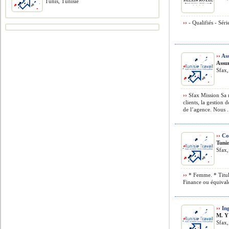
Tunis, Tunisie
››
- Qualifiés - Séri
››
Ass
Assu
Sfax,
››
Sfax Mission Sa m
clients, la gestion 
de l’agence. Nous .
››
Co
Tuni
Sfax,
››
* Femme. * Titul
Finance ou équivale
››
Ing
M. Y
Sfax,