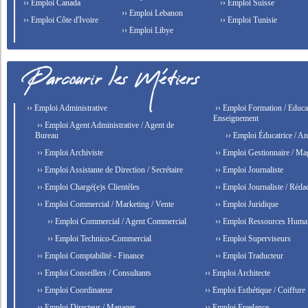
›› Emploi Canada
›› Emploi Suisse
›› Emploi Lebanon
›› Emploi Côte d'Ivoire
›› Emploi Tunisie
›› Emploi Libye
›› Emploi Administrative
›› Emploi Formation / Educat
Enseignement
›› Emploi Agent Administrative / Agent de
Bureau
›› Emploi Éducatrice / An
›› Emploi Archiviste
›› Emploi Gestionnaire / Ma
›› Emploi Assistante de Direction / Secrétaire
›› Emploi Journaliste
›› Emploi Chargé(e)s Clientèles
›› Emploi Journaliste / Rédac
›› Emploi Commercial / Marketing / Vente
›› Emploi Juridique
›› Emploi Commercial / Agent Commercial
›› Emploi Ressources Huma
›› Emploi Technico-Commercial
›› Emploi Superviseurs
›› Emploi Comptabilité - Finance
›› Emploi Traducteur
›› Emploi Conseillers / Consultants
›› Emploi Architecte
›› Emploi Coordinateur
›› Emploi Esthétique / Coiffure
›› Emploi Directeur / Manager
›› Emploi Freelance