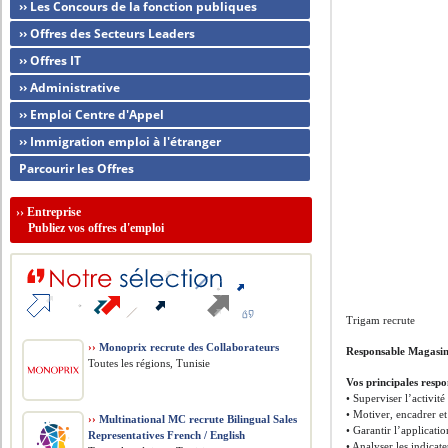
›› Les Concours de la fonction publiques
›› Offres des Secteurs Leaders
›› Offres IT
›› Administrative
›› Emploi Centre d'Appel
›› Immigration emploi à l'étranger
Parcourir les Offres
››
Entreprise
Publiez vos offres d'emploi
Trigam recrute
››
Monoprix recrute des Collaborateurs
Responsable Magasin
Toutes les régions, Tunisie
Vos principales respon
• Superviser l’activit
• Motiver, encadrer e
››
Multinational MC recrute Bilingual Sales
• Garantir l’applicati
Representatives French / English
• Analyser les indica