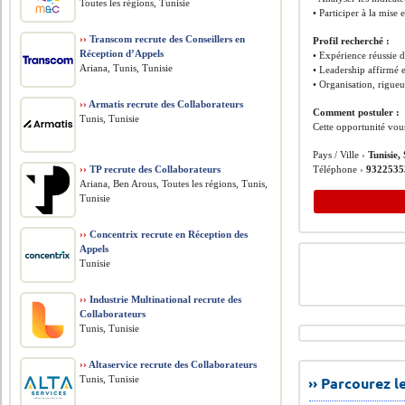
Toutes les régions, Tunisie
• Participer à la mise
››
Transcom recrute des Conseillers en
Profil recherché :
Réception d’Appels
• Expérience réussie d
Ariana, Tunis, Tunisie
• Leadership affirmé e
• Organisation, rigueur
››
Armatis recrute des Collaborateurs
Comment postuler :
Tunis, Tunisie
Cette opportunité vou
Pays / Ville ›
Tunisie,
››
TP recrute des Collaborateurs
Téléphone ›
9322535
Ariana, Ben Arous, Toutes les régions, Tunis,
Tunisie
››
Concentrix recrute en Réception des
Appels
Tunisie
››
Industrie Multinational recrute des
Collaborateurs
Tunis, Tunisie
››
Altaservice recrute des Collaborateurs
Tunis, Tunisie
›› Parcourez 