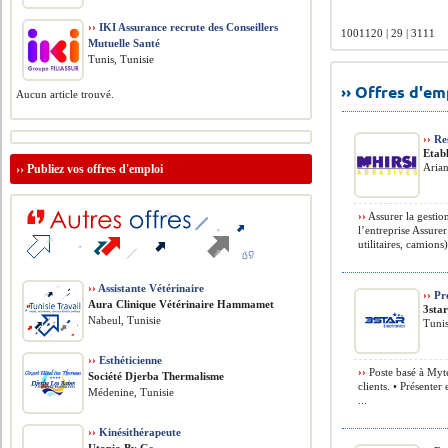
››
IKI Assurance recrute des Conseillers
1001120 | 29 | 3111
Mutuelle Santé
Tunis, Tunisie
›› Offres d'e
Aucun article trouvé.
››
Res
Etabl
Arian
››
Publiez vos offres d'emploi
››
Assurer la gestion
l’entreprise Assurer
utilitaires, camions).
››
Assistante Vétérinaire
››
Pro
Aura Clinique Vétérinaire Hammamet
3star
Nabeul, Tunisie
Tunis
››
Esthéticienne
››
Poste basé à Myte
Société Djerba Thermalisme
clients. • Présenter
Médenine, Tunisie
...
››
Kinésithérapeute