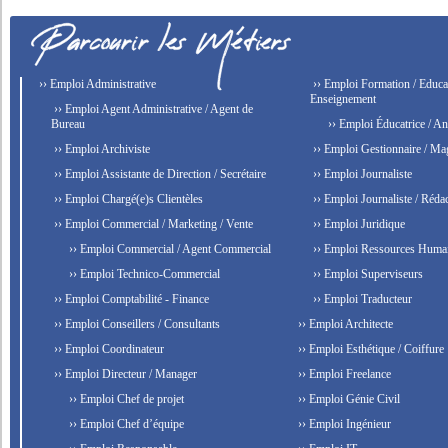
›› Emploi Administrative
›› Emploi Formation / Educat
Enseignement
›› Emploi Agent Administrative / Agent de
Bureau
›› Emploi Éducatrice / An
›› Emploi Archiviste
›› Emploi Gestionnaire / Ma
›› Emploi Assistante de Direction / Secrétaire
›› Emploi Journaliste
›› Emploi Chargé(e)s Clientèles
›› Emploi Journaliste / Rédac
›› Emploi Commercial / Marketing / Vente
›› Emploi Juridique
›› Emploi Commercial / Agent Commercial
›› Emploi Ressources Huma
›› Emploi Technico-Commercial
›› Emploi Superviseurs
›› Emploi Comptabilité - Finance
›› Emploi Traducteur
›› Emploi Conseillers / Consultants
›› Emploi Architecte
›› Emploi Coordinateur
›› Emploi Esthétique / Coiffure
›› Emploi Directeur / Manager
›› Emploi Freelance
›› Emploi Chef de projet
›› Emploi Génie Civil
›› Emploi Chef d’équipe
›› Emploi Ingénieur