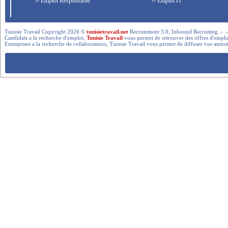
›› Emploi Responsable
›› Emploi IT
Tunisie Travail Copyright 2026 ©
tunisietravail.net
Recrutement 3.0, Inbound Recruiting .- .-.. --- 
Candidats a la recherche d'emploi,
Tunisie Travail
vous permet de retrouver des offres d'emploi 
Entreprises a la recherche de collaborateurs, Tunisie Travail vous permet de diffuser vos annon