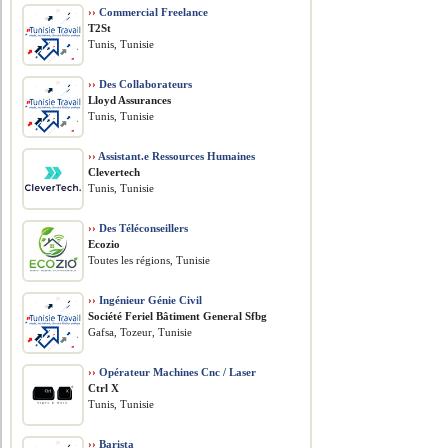
››
Commercial Freelance
T2St
Tunis, Tunisie
››
Des Collaborateurs
Lloyd Assurances
Tunis, Tunisie
››
Assistant.e Ressources Humaines
Clevertech
Tunis, Tunisie
››
Des Téléconseillers
Ecozio
Toutes les régions, Tunisie
››
Ingénieur Génie Civil
Société Feriel Bâtiment General Sfbg
Gafsa, Tozeur, Tunisie
››
Opérateur Machines Cnc / Laser
Ctrl X
Tunis, Tunisie
››
Barista