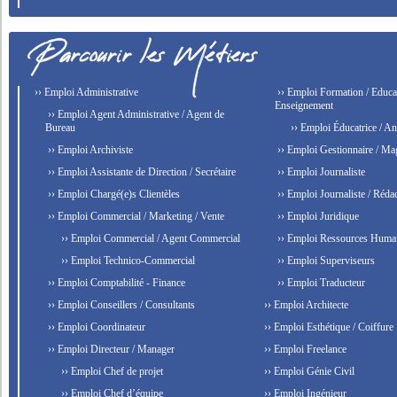
›› Emploi Administrative
›› Emploi Formation / Educat
Enseignement
›› Emploi Agent Administrative / Agent de
Bureau
›› Emploi Éducatrice / An
›› Emploi Archiviste
›› Emploi Gestionnaire / Ma
›› Emploi Assistante de Direction / Secrétaire
›› Emploi Journaliste
›› Emploi Chargé(e)s Clientèles
›› Emploi Journaliste / Rédac
›› Emploi Commercial / Marketing / Vente
›› Emploi Juridique
›› Emploi Commercial / Agent Commercial
›› Emploi Ressources Huma
›› Emploi Technico-Commercial
›› Emploi Superviseurs
›› Emploi Comptabilité - Finance
›› Emploi Traducteur
›› Emploi Conseillers / Consultants
›› Emploi Architecte
›› Emploi Coordinateur
›› Emploi Esthétique / Coiffure
›› Emploi Directeur / Manager
›› Emploi Freelance
›› Emploi Chef de projet
›› Emploi Génie Civil
›› Emploi Chef d’équipe
›› Emploi Ingénieur