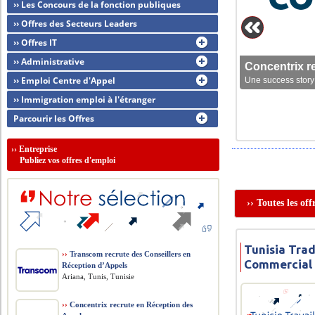
›› Les Concours de la fonction publiques
›› Offres des Secteurs Leaders
›› Offres IT
›› Administrative
Concentrix r
›› Emploi Centre d'Appel
Une success story 
›› Immigration emploi à l'étranger
Parcourir les Offres
››
Entreprise
Publiez vos offres d'emploi
›› Toutes les of
Tunisia Trad
››
Transcom recrute des Conseillers en
Commercial
Réception d’Appels
Ariana, Tunis, Tunisie
››
Concentrix recrute en Réception des