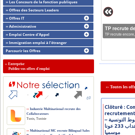
›› Les Concours de la fonction publiques
›› Offres des Secteurs Leaders
›› Offres IT
›› Administrative
TP recrute d
›› Emploi Centre d'Appel
TP recrute encore,
›› Immigration emploi à l'étranger
Parcourir les Offres
››
Entreprise
Publiez vos offres d'emploi
›› Toutes les of
Clôturé : Co
››
Industrie Multinational recrute des
recrutement
Collaborateurs
Tunis, Tunisie
– مناظرة شركة الخطوط التونسية
للخدمات الأرضية لانتداب 233 عونا
››
Multinational MC recrute Bilingual Sales
موسميا