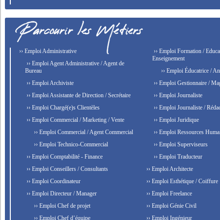
›› Emploi Administrative
›› Emploi Formation / Educat
Enseignement
›› Emploi Agent Administrative / Agent de
Bureau
›› Emploi Éducatrice / An
›› Emploi Archiviste
›› Emploi Gestionnaire / Ma
›› Emploi Assistante de Direction / Secrétaire
›› Emploi Journaliste
›› Emploi Chargé(e)s Clientèles
›› Emploi Journaliste / Rédac
›› Emploi Commercial / Marketing / Vente
›› Emploi Juridique
›› Emploi Commercial / Agent Commercial
›› Emploi Ressources Huma
›› Emploi Technico-Commercial
›› Emploi Superviseurs
›› Emploi Comptabilité - Finance
›› Emploi Traducteur
›› Emploi Conseillers / Consultants
›› Emploi Architecte
›› Emploi Coordinateur
›› Emploi Esthétique / Coiffure
›› Emploi Directeur / Manager
›› Emploi Freelance
›› Emploi Chef de projet
›› Emploi Génie Civil
›› Emploi Chef d’équipe
›› Emploi Ingénieur