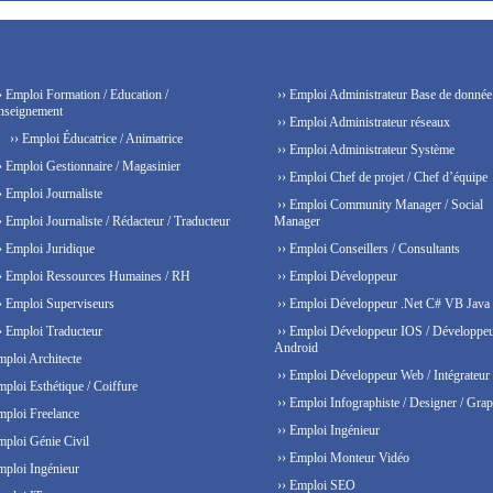
› Emploi Formation / Education /
›› Emploi Administrateur Base de donnée
nseignement
›› Emploi Administrateur réseaux
›› Emploi Éducatrice / Animatrice
›› Emploi Administrateur Système
› Emploi Gestionnaire / Magasinier
›› Emploi Chef de projet / Chef d’équipe
› Emploi Journaliste
›› Emploi Community Manager / Social
› Emploi Journaliste / Rédacteur / Traducteur
Manager
› Emploi Juridique
›› Emploi Conseillers / Consultants
› Emploi Ressources Humaines / RH
›› Emploi Développeur
› Emploi Superviseurs
›› Emploi Développeur .Net C# VB Java
› Emploi Traducteur
›› Emploi Développeur IOS / Développe
Android
mploi Architecte
›› Emploi Développeur Web / Intégrateur
mploi Esthétique / Coiffure
›› Emploi Infographiste / Designer / Grap
mploi Freelance
›› Emploi Ingénieur
mploi Génie Civil
›› Emploi Monteur Vidéo
mploi Ingénieur
›› Emploi SEO