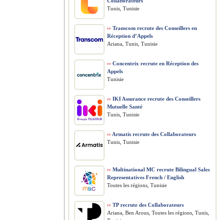
Collaborateurs
Tunis, Tunisie
››
Transcom recrute des Conseillers en
Réception d’Appels
Ariana, Tunis, Tunisie
››
Concentrix recrute en Réception des
Appels
Tunisie
››
IKI Assurance recrute des Conseillers
Mutuelle Santé
Tunis, Tunisie
››
Armatis recrute des Collaborateurs
Tunis, Tunisie
››
Multinational MC recrute Bilingual Sales
Representatives French / English
Toutes les régions, Tunisie
››
TP recrute des Collaborateurs
Ariana, Ben Arous, Toutes les régions, Tunis,