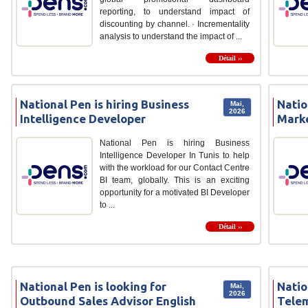
reporting, to understand impact of
discounting by channel. · Incrementality
analysis to understand the impact of ...
Détail ››
National Pen is hiring Business
Natio
Mai,
2026
Intelligence Developer
Marke
National Pen is hiring Business
Intelligence Developer In Tunis to help
with the workload for our Contact Centre
BI team, globally. This is an exciting
opportunity for a motivated BI Developer
to ...
Détail ››
National Pen is looking for
Natio
Mai,
2026
Outbound Sales Advisor English
Tele