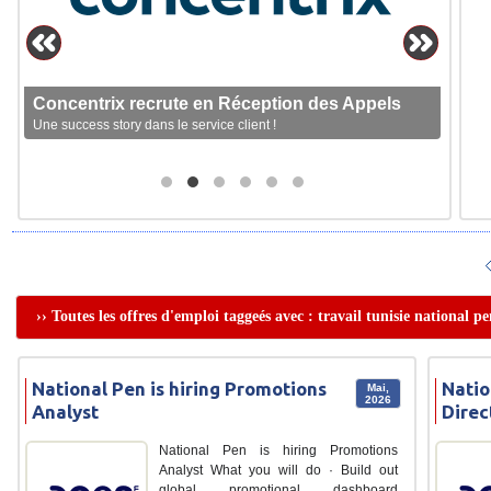
Concentrix recrute en Réception des Appels
Une success story dans le service client !
›› Toutes les offres d'emploi taggeés avec : travail tunisie national p
National Pen is hiring Promotions
Natio
Mai,
2026
Analyst
Direc
National Pen is hiring Promotions
Analyst What you will do · Build out
global promotional dashboard