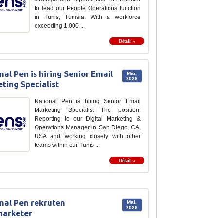
to lead our People Operations function
in Tunis, Tunisia. With a workforce
exceeding 1,000 ...
Détail ››
nal Pen is hiring Senior Email
Mai,
2026
ting Specialist
National Pen is hiring Senior Email
Marketing Specialist The position:
Reporting to our Digital Marketing &
Operations Manager in San Diego, CA,
USA and working closely with other
teams within our Tunis ...
Détail ››
nal Pen rekruten
Mai,
2026
marketer