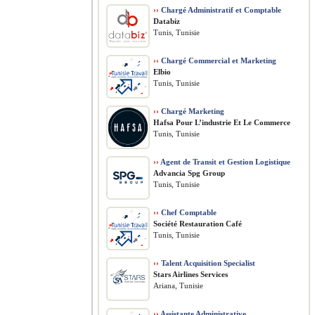
››
Chargé Administratif et Comptable
Databiz
Tunis, Tunisie
››
Chargé Commercial et Marketing
Elbio
Tunis, Tunisie
››
Chargé Marketing
Hafsa Pour L’industrie Et Le Commerce
Tunis, Tunisie
››
Agent de Transit et Gestion Logistique
Advancia Spg Group
Tunis, Tunisie
››
Chef Comptable
Société Restauration Café
Tunis, Tunisie
››
Talent Acquisition Specialist
Stars Airlines Services
Ariana, Tunisie
››
Assistante Administrative