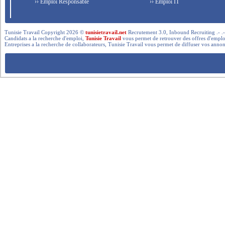
›› Emploi Responsable
›› Emploi IT
Tunisie Travail Copyright 2026 ©
tunisietravail.net
Recrutement 3.0, Inbound Recruiting .- .-.. --- 
Candidats a la recherche d'emploi,
Tunisie Travail
vous permet de retrouver des offres d'emploi 
Entreprises a la recherche de collaborateurs, Tunisie Travail vous permet de diffuser vos annon