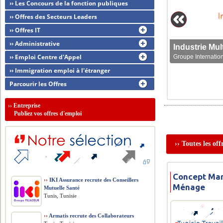
›› Les Concours de la fonction publiques
›› Offres des Secteurs Leaders
›› Offres IT
›› Administrative
›› Emploi Centre d'Appel
Groupe Internation
›› Immigration emploi à l'étranger
Parcourir les Offres
››
Entreprise
Publiez vos offres d'emploi
›› Toutes les of
Concept Mar
››
IKI Assurance recrute des Conseillers
Ménage
Mutuelle Santé
Tunis, Tunisie
››
Armatis recrute des Collaborateurs