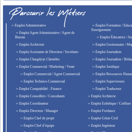
›› Emploi Administrative
›› Emploi Formation / Educat
Enseignement
›› Emploi Agent Administrative / Agent de
Bureau
›› Emploi Éducatrice / An
›› Emploi Archiviste
›› Emploi Gestionnaire / Ma
›› Emploi Assistante de Direction / Secrétaire
›› Emploi Journaliste
›› Emploi Chargé(e)s Clientèles
›› Emploi Journaliste / Rédac
›› Emploi Commercial / Marketing / Vente
›› Emploi Juridique
›› Emploi Commercial / Agent Commercial
›› Emploi Ressources Huma
›› Emploi Technico-Commercial
›› Emploi Superviseurs
›› Emploi Comptabilité - Finance
›› Emploi Traducteur
›› Emploi Conseillers / Consultants
›› Emploi Architecte
›› Emploi Coordinateur
›› Emploi Esthétique / Coiffure
›› Emploi Directeur / Manager
›› Emploi Freelance
›› Emploi Chef de projet
›› Emploi Génie Civil
›› Emploi Chef d’équipe
›› Emploi Ingénieur