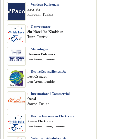
››
Vendeur Kairouan
Paco S.a
Kairouan, Tunisie
››
Gouvernante
Sht Hôtel Ibn Khaldoun
Tunis, Tunisie
››
Métrologue
Hermess Polymers
Ben Arous, Tunisie
››
Des Téléconseiller.es Btc
Best Contact
Ben Arous, Tunisie
››
International Commercial
Ozeol
Sousse, Tunisie
››
Des Techniciens en Électricité
Amine Electricite
Ben Arous, Tunis, Tunisie
››
Assistante Administrative