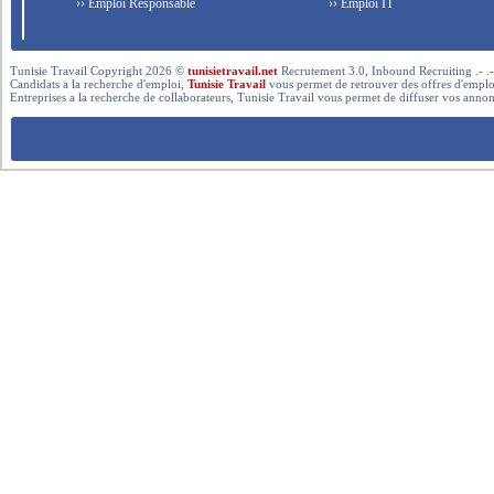
›› Emploi Responsable
›› Emploi IT
Tunisie Travail Copyright 2026 ©
tunisietravail.net
Recrutement 3.0, Inbound Recruiting .- .-.. --- 
Candidats a la recherche d'emploi,
Tunisie Travail
vous permet de retrouver des offres d'emploi 
Entreprises a la recherche de collaborateurs, Tunisie Travail vous permet de diffuser vos annon