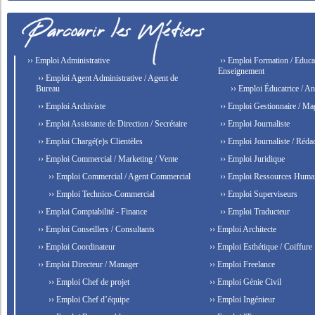
›› Emploi Administrative
›› Emploi Formation / Educat
Enseignement
›› Emploi Agent Administrative / Agent de
Bureau
›› Emploi Éducatrice / An
›› Emploi Archiviste
›› Emploi Gestionnaire / Ma
›› Emploi Assistante de Direction / Secrétaire
›› Emploi Journaliste
›› Emploi Chargé(e)s Clientèles
›› Emploi Journaliste / Rédac
›› Emploi Commercial / Marketing / Vente
›› Emploi Juridique
›› Emploi Commercial / Agent Commercial
›› Emploi Ressources Huma
›› Emploi Technico-Commercial
›› Emploi Superviseurs
›› Emploi Comptabilité - Finance
›› Emploi Traducteur
›› Emploi Conseillers / Consultants
›› Emploi Architecte
›› Emploi Coordinateur
›› Emploi Esthétique / Coiffure
›› Emploi Directeur / Manager
›› Emploi Freelance
›› Emploi Chef de projet
›› Emploi Génie Civil
›› Emploi Chef d’équipe
›› Emploi Ingénieur