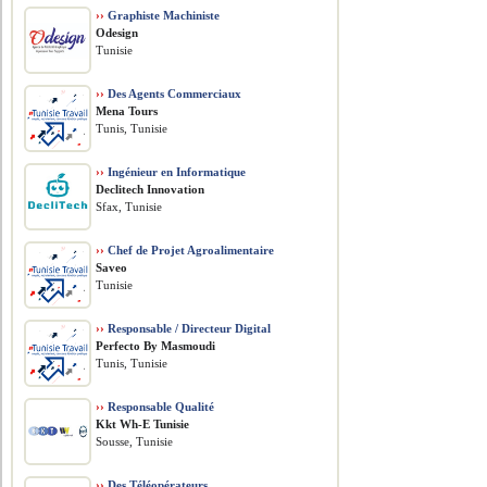
››
Graphiste Machiniste
Odesign
Tunisie
››
Des Agents Commerciaux
Mena Tours
Tunis, Tunisie
››
Ingénieur en Informatique
Declitech Innovation
Sfax, Tunisie
››
Chef de Projet Agroalimentaire
Saveo
Tunisie
››
Responsable / Directeur Digital
Perfecto By Masmoudi
Tunis, Tunisie
››
Responsable Qualité
Kkt Wh-E Tunisie
Sousse, Tunisie
››
Des Téléopérateurs