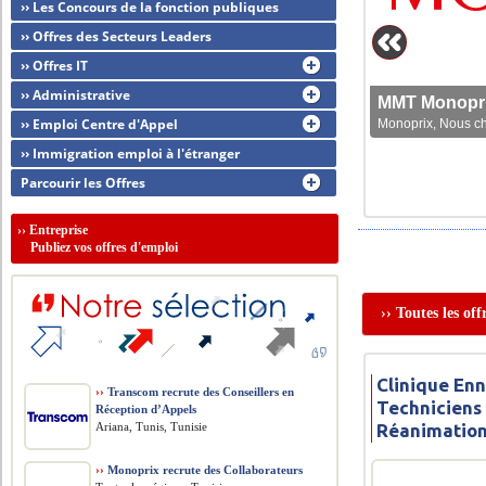
›› Les Concours de la fonction publiques
›› Offres des Secteurs Leaders
›› Offres IT
›› Administrative
MMT Monoprix
›› Emploi Centre d'Appel
Monoprix, Nous che
›› Immigration emploi à l'étranger
Parcourir les Offres
››
Entreprise
Publiez vos offres d'emploi
›› Toutes les of
Clinique Enn
››
Transcom recrute des Conseillers en
Techniciens
Réception d’Appels
Ariana, Tunis, Tunisie
Réanimatio
››
Monoprix recrute des Collaborateurs