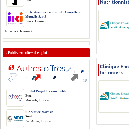
Tunisie
Nutritionnis
››
IKI Assurance recrute des Conseillers
Mutuelle Santé
Tunis, Tunisie
Aucun article trouvé.
››
Publiez vos offres d'emploi
Clinique Enn
Infirmiers
››
Chef Projet Travaux Public
Eteg
Monastir, Tunisie
››
Agent de Magasin
Smti
Ben Arous, Tunisie