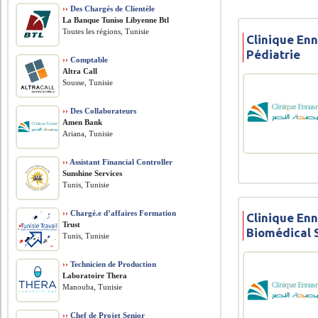
››
Des Chargés de Clientèle
La Banque Tuniso Libyenne Btl
Toutes les régions, Tunisie
Clinique Enn
Pédiatrie
››
Comptable
Altra Call
Sousse, Tunisie
››
Des Collaborateurs
Amen Bank
Ariana, Tunisie
››
Assistant Financial Controller
Sunshine Services
Tunis, Tunisie
››
Chargé.e d’affaires Formation
Clinique Enn
Trust
Biomédical 
Tunis, Tunisie
››
Technicien de Production
Laboratoire Thera
Manouba, Tunisie
››
Chef de Projet Senior