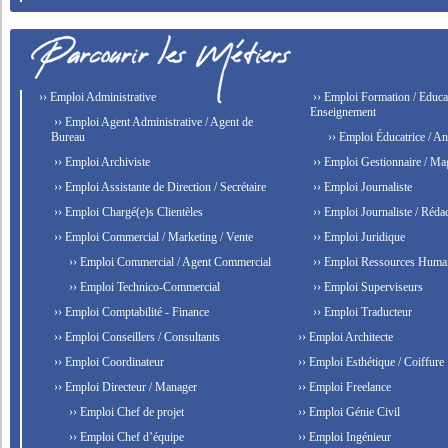
›› Emploi Administrative
›› Emploi Formation / Educat
Enseignement
›› Emploi Agent Administrative / Agent de
Bureau
›› Emploi Éducatrice / An
›› Emploi Archiviste
›› Emploi Gestionnaire / Ma
›› Emploi Assistante de Direction / Secrétaire
›› Emploi Journaliste
›› Emploi Chargé(e)s Clientèles
›› Emploi Journaliste / Rédac
›› Emploi Commercial / Marketing / Vente
›› Emploi Juridique
›› Emploi Commercial / Agent Commercial
›› Emploi Ressources Huma
›› Emploi Technico-Commercial
›› Emploi Superviseurs
›› Emploi Comptabilité - Finance
›› Emploi Traducteur
›› Emploi Conseillers / Consultants
›› Emploi Architecte
›› Emploi Coordinateur
›› Emploi Esthétique / Coiffure
›› Emploi Directeur / Manager
›› Emploi Freelance
›› Emploi Chef de projet
›› Emploi Génie Civil
›› Emploi Chef d’équipe
›› Emploi Ingénieur