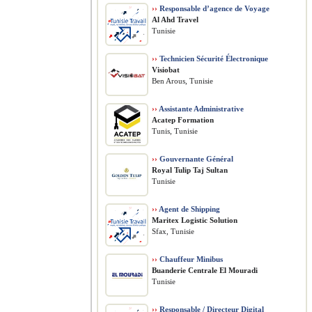
››
Responsable d’agence de Voyage
Al Ahd Travel
Tunisie
››
Technicien Sécurité Électronique
Visiobat
Ben Arous, Tunisie
››
Assistante Administrative
Acatep Formation
Tunis, Tunisie
››
Gouvernante Général
Royal Tulip Taj Sultan
Tunisie
››
Agent de Shipping
Maritex Logistic Solution
Sfax, Tunisie
››
Chauffeur Minibus
Buanderie Centrale El Mouradi
Tunisie
››
Responsable / Directeur Digital