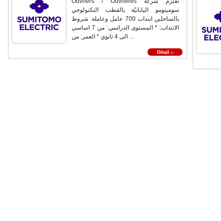
Ouvriers / Ouvrières تعتزم شركة
سوميتومو اليابانيّة يالقطب التكنولوجي
بالساحلين انتداب 700 عامل وعاملة. شروط
الانتداب: * المستوى الدراسي: من 7 اساسي
الى 4 ثانوي * العمر: من ...
Détail ››