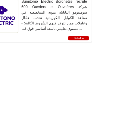
Sumitomo Electric Bordnetze recrute
500 Ouvriers et Ouvrières شركة
سوميتومو اليابانيّة منوبة المتخصصة في
صناعة الكوابل الكهربائية تنتدب عمّال
وعاملات ممن تتوفر فيهم الشّروط التّالية: -
مستوى تعليمي تاسعة أساسي فوق فما ...
Détail ››