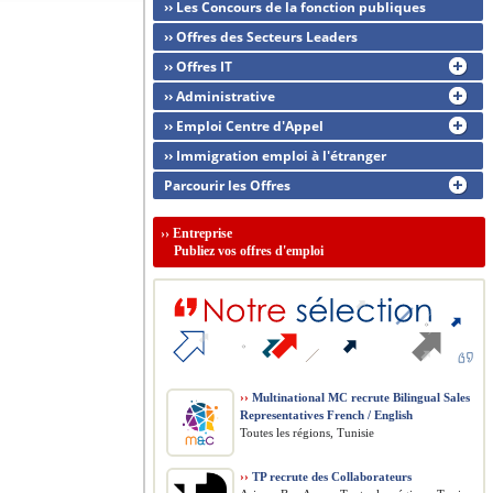
›› Les Concours de la fonction publiques
›› Offres des Secteurs Leaders
›› Offres IT
›› Administrative
›› Emploi Centre d'Appel
›› Immigration emploi à l'étranger
Parcourir les Offres
››
Entreprise
Publiez vos offres d'emploi
››
Multinational MC recrute Bilingual Sales
Representatives French / English
Toutes les régions, Tunisie
››
TP recrute des Collaborateurs