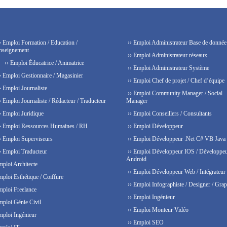
› Emploi Formation / Education /
›› Emploi Administrateur Base de donnée
nseignement
›› Emploi Administrateur réseaux
›› Emploi Éducatrice / Animatrice
›› Emploi Administrateur Système
› Emploi Gestionnaire / Magasinier
›› Emploi Chef de projet / Chef d’équipe
› Emploi Journaliste
›› Emploi Community Manager / Social
› Emploi Journaliste / Rédacteur / Traducteur
Manager
› Emploi Juridique
›› Emploi Conseillers / Consultants
› Emploi Ressources Humaines / RH
›› Emploi Développeur
› Emploi Superviseurs
›› Emploi Développeur .Net C# VB Java
› Emploi Traducteur
›› Emploi Développeur IOS / Développe
Android
mploi Architecte
›› Emploi Développeur Web / Intégrateur
mploi Esthétique / Coiffure
›› Emploi Infographiste / Designer / Grap
mploi Freelance
›› Emploi Ingénieur
mploi Génie Civil
›› Emploi Monteur Vidéo
mploi Ingénieur
›› Emploi SEO