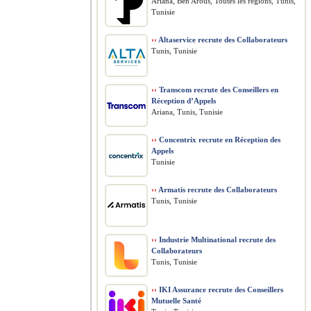
Ariana, Ben Arous, Toutes les régions, Tunis,
Tunisie
››
Altaservice recrute des Collaborateurs
Tunis, Tunisie
››
Transcom recrute des Conseillers en
Réception d’Appels
Ariana, Tunis, Tunisie
››
Concentrix recrute en Réception des
Appels
Tunisie
››
Armatis recrute des Collaborateurs
Tunis, Tunisie
››
Industrie Multinational recrute des
Collaborateurs
Tunis, Tunisie
››
IKI Assurance recrute des Conseillers
Mutuelle Santé