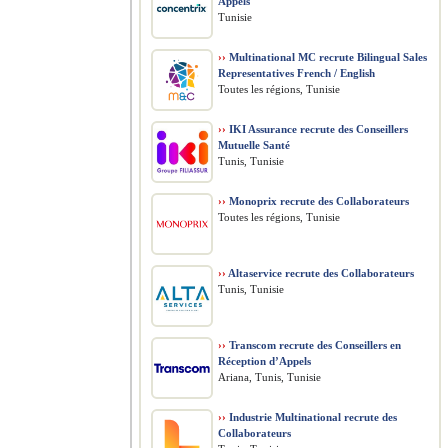
Appels
Tunisie
››
Multinational MC recrute Bilingual Sales
Representatives French / English
Toutes les régions, Tunisie
››
IKI Assurance recrute des Conseillers
Mutuelle Santé
Tunis, Tunisie
››
Monoprix recrute des Collaborateurs
Toutes les régions, Tunisie
››
Altaservice recrute des Collaborateurs
Tunis, Tunisie
››
Transcom recrute des Conseillers en
Réception d’Appels
Ariana, Tunis, Tunisie
››
Industrie Multinational recrute des
Collaborateurs