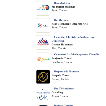
››
Bim Modeleur
My Digital Buildings
Tunis, Tunisie
››
Des Ouvriers
High Technology Integrator Hti
Tunis, Tunisie
››
Conseiller Clientèle en Architecture
D’intérieur
Groupe Hammami
Sfax, Tunisie
››
Commercial.e Développement Clientèle
Sunjasmin Travel
Ben Arous, Tunisie
››
Responsable Tourisme
Neopolis Travel
Nabeul, Tunisie
››
Des Télévendeurs
O.fcalling
Ariana, Tunisie
››
Business Teacher