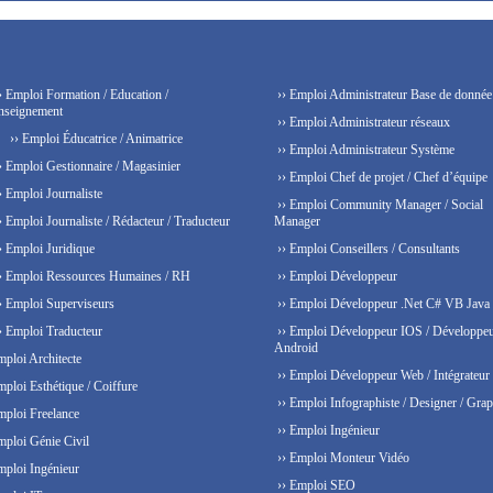
› Emploi Formation / Education /
›› Emploi Administrateur Base de donnée
nseignement
›› Emploi Administrateur réseaux
›› Emploi Éducatrice / Animatrice
›› Emploi Administrateur Système
› Emploi Gestionnaire / Magasinier
›› Emploi Chef de projet / Chef d’équipe
› Emploi Journaliste
›› Emploi Community Manager / Social
› Emploi Journaliste / Rédacteur / Traducteur
Manager
› Emploi Juridique
›› Emploi Conseillers / Consultants
› Emploi Ressources Humaines / RH
›› Emploi Développeur
› Emploi Superviseurs
›› Emploi Développeur .Net C# VB Java
› Emploi Traducteur
›› Emploi Développeur IOS / Développe
Android
mploi Architecte
›› Emploi Développeur Web / Intégrateur
mploi Esthétique / Coiffure
›› Emploi Infographiste / Designer / Grap
mploi Freelance
›› Emploi Ingénieur
mploi Génie Civil
›› Emploi Monteur Vidéo
mploi Ingénieur
›› Emploi SEO