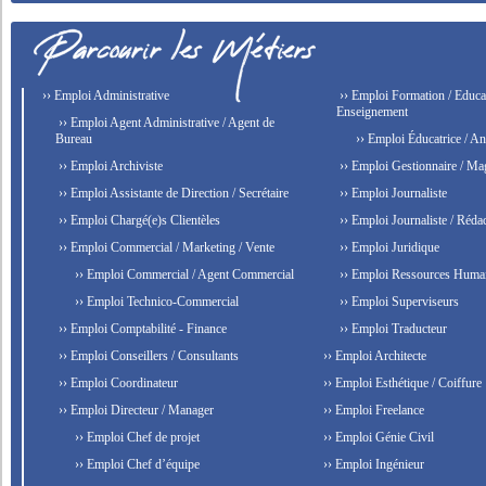
›› Emploi Administrative
›› Emploi Formation / Educat
Enseignement
›› Emploi Agent Administrative / Agent de
Bureau
›› Emploi Éducatrice / An
›› Emploi Archiviste
›› Emploi Gestionnaire / Ma
›› Emploi Assistante de Direction / Secrétaire
›› Emploi Journaliste
›› Emploi Chargé(e)s Clientèles
›› Emploi Journaliste / Rédac
›› Emploi Commercial / Marketing / Vente
›› Emploi Juridique
›› Emploi Commercial / Agent Commercial
›› Emploi Ressources Huma
›› Emploi Technico-Commercial
›› Emploi Superviseurs
›› Emploi Comptabilité - Finance
›› Emploi Traducteur
›› Emploi Conseillers / Consultants
›› Emploi Architecte
›› Emploi Coordinateur
›› Emploi Esthétique / Coiffure
›› Emploi Directeur / Manager
›› Emploi Freelance
›› Emploi Chef de projet
›› Emploi Génie Civil
›› Emploi Chef d’équipe
›› Emploi Ingénieur