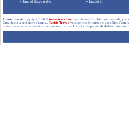
›› Emploi Responsable
›› Emploi IT
Tunisie Travail Copyright 2026 ©
tunisietravail.net
Recrutement 3.0, Inbound Recruiting .- .-.. --- 
Candidats a la recherche d'emploi,
Tunisie Travail
vous permet de retrouver des offres d'emploi 
Entreprises a la recherche de collaborateurs, Tunisie Travail vous permet de diffuser vos annon