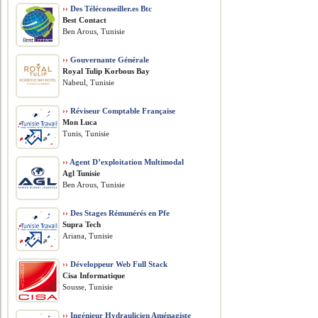
››
Des Téléconseiller.es Btc
Best Contact
Ben Arous, Tunisie
››
Gouvernante Générale
Royal Tulip Korbous Bay
Nabeul, Tunisie
››
Réviseur Comptable Française
Mon Luca
Tunis, Tunisie
››
Agent D’exploitation Multimodal
Agl Tunisie
Ben Arous, Tunisie
››
Des Stages Rémunérés en Pfe
Supra Tech
Ariana, Tunisie
››
Développeur Web Full Stack
Cisa Informatique
Sousse, Tunisie
››
Ingénieur Hydraulicien Aménagiste