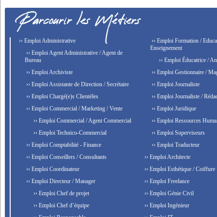
›› Emploi Administrative
›› Emploi Formation / Educat
Enseignement
›› Emploi Agent Administrative / Agent de
Bureau
›› Emploi Éducatrice / An
›› Emploi Archiviste
›› Emploi Gestionnaire / Ma
›› Emploi Assistante de Direction / Secrétaire
›› Emploi Journaliste
›› Emploi Chargé(e)s Clientèles
›› Emploi Journaliste / Rédac
›› Emploi Commercial / Marketing / Vente
›› Emploi Juridique
›› Emploi Commercial / Agent Commercial
›› Emploi Ressources Huma
›› Emploi Technico-Commercial
›› Emploi Superviseurs
›› Emploi Comptabilité - Finance
›› Emploi Traducteur
›› Emploi Conseillers / Consultants
›› Emploi Architecte
›› Emploi Coordinateur
›› Emploi Esthétique / Coiffure
›› Emploi Directeur / Manager
›› Emploi Freelance
›› Emploi Chef de projet
›› Emploi Génie Civil
›› Emploi Chef d’équipe
›› Emploi Ingénieur