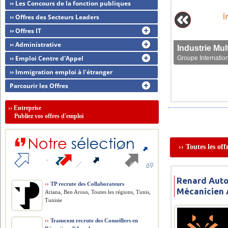
›› Les Concours de la fonction publiques
›› Offres des Secteurs Leaders
›› Offres IT
›› Administrative
›› Emploi Centre d'Appel
Groupe Internation
›› Immigration emploi à l'étranger
Parcourir les Offres
››
Entreprise
Publiez vos offres d'emploi
›› Toutes les o
Renard Auto
››
TP recrute des Collaborateurs
Mécanicien 
Ariana, Ben Arous, Toutes les régions, Tunis,
Tunisie
››
Transcom recrute des Conseillers en