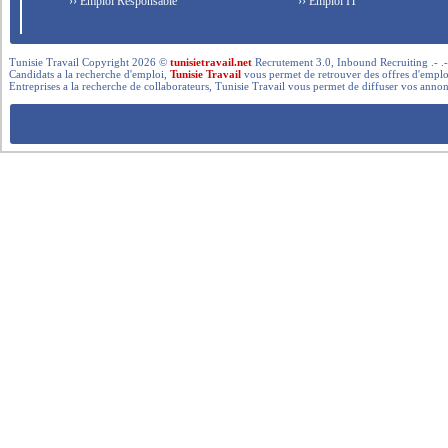
›› Emploi Responsable
›› Emploi IT
Tunisie Travail Copyright 2026 ©
tunisietravail.net
Recrutement 3.0, Inbound Recruiting .- .-.. --- 
Candidats a la recherche d'emploi,
Tunisie Travail
vous permet de retrouver des offres d'emploi 
Entreprises a la recherche de collaborateurs, Tunisie Travail vous permet de diffuser vos annon