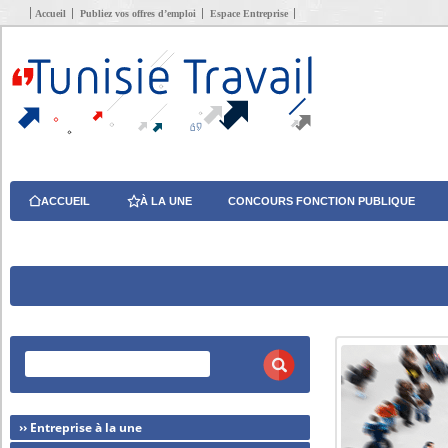
Accueil
Publiez vos offres d’emploi
Espace Entreprise
ACCUEIL
À LA UNE
CONCOURS FONCTION PUBLIQUE
›› Entreprise à la une