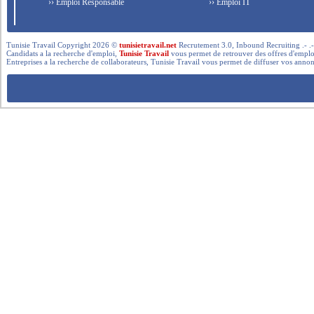
›› Emploi Responsable
›› Emploi IT
Tunisie Travail Copyright 2026 ©
tunisietravail.net
Recrutement 3.0, Inbound Recruiting .- .-.. --- 
Candidats a la recherche d'emploi,
Tunisie Travail
vous permet de retrouver des offres d'emploi 
Entreprises a la recherche de collaborateurs, Tunisie Travail vous permet de diffuser vos annon