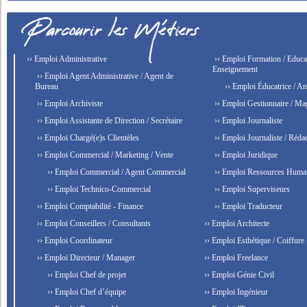
›› Emploi Administrative
›› Emploi Formation / Educat
Enseignement
›› Emploi Agent Administrative / Agent de
Bureau
›› Emploi Éducatrice / An
›› Emploi Archiviste
›› Emploi Gestionnaire / Ma
›› Emploi Assistante de Direction / Secrétaire
›› Emploi Journaliste
›› Emploi Chargé(e)s Clientèles
›› Emploi Journaliste / Rédac
›› Emploi Commercial / Marketing / Vente
›› Emploi Juridique
›› Emploi Commercial / Agent Commercial
›› Emploi Ressources Huma
›› Emploi Technico-Commercial
›› Emploi Superviseurs
›› Emploi Comptabilité - Finance
›› Emploi Traducteur
›› Emploi Conseillers / Consultants
›› Emploi Architecte
›› Emploi Coordinateur
›› Emploi Esthétique / Coiffure
›› Emploi Directeur / Manager
›› Emploi Freelance
›› Emploi Chef de projet
›› Emploi Génie Civil
›› Emploi Chef d’équipe
›› Emploi Ingénieur