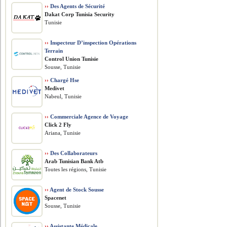
››
Des Agents de Sécurité
Dakat Corp Tunisia Security
Tunisie
››
Inspecteur D’inspection Opérations
Terrain
Control Union Tunisie
Sousse, Tunisie
››
Chargé Hse
Medivet
Nabeul, Tunisie
››
Commerciale Agence de Voyage
Click 2 Fly
Ariana, Tunisie
››
Des Collaborateurs
Arab Tunisian Bank Atb
Toutes les régions, Tunisie
››
Agent de Stock Sousse
Spacenet
Sousse, Tunisie
››
Assistante Médicale