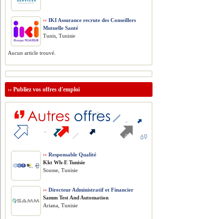
››
IKI Assurance recrute des Conseillers
Mutuelle Santé
Tunis, Tunisie
Aucun article trouvé.
››
Publiez vos offres d'emploi
››
Responsable Qualité
Kkt Wh-E Tunisie
Sousse, Tunisie
››
Directeur Administratif et Financier
Samm Test And Automation
Ariana, Tunisie