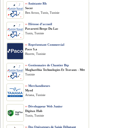
››
Assistante Rh
Socer
Ben Arous, Tunis, Tunisie
››
Hôtesse d’accueil
Pavarotti Berge Du Lac
Tunis, Tunisie
››
Représentant Commercial
Paco S.a
Bizerte, Tunisie
››
Gestionnaire de Chantier Btp
Magharébia Technologies Et Travaux - Mtt
Tunisie
››
Merchandiseurs
Myed
Ariana, Tunisie
››
Développeur Web Junior
Digitax Hub
Tunis, Tunisie
››
Des Opérateurs de Saisie Débutant