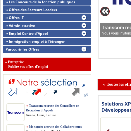
›› Les Concours de la fonction publiques
›› Offres des Secteurs Leaders
›› Offres IT
›› Administrative
Transcom rec
›› Emploi Centre d'Appel
Nous vous invitons
›› Immigration emploi à l'étranger
Parcourir les Offres
››
Entreprise
Publiez vos offres d'emploi
›› Toutes les of
Solutions X
››
Transcom recrute des Conseillers en
Développeur
Réception d’Appels
Ariana, Tunis, Tunisie
››
Monoprix recrute des Collaborateurs