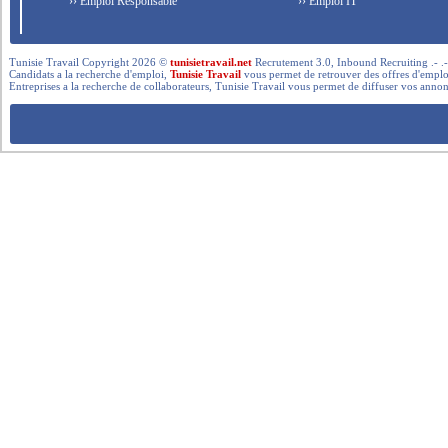
›› Emploi Responsable
›› Emploi IT
Tunisie Travail Copyright 2026 ©
tunisietravail.net
Recrutement 3.0, Inbound Recruiting .- .-.. --- 
Candidats a la recherche d'emploi,
Tunisie Travail
vous permet de retrouver des offres d'emploi 
Entreprises a la recherche de collaborateurs, Tunisie Travail vous permet de diffuser vos annon