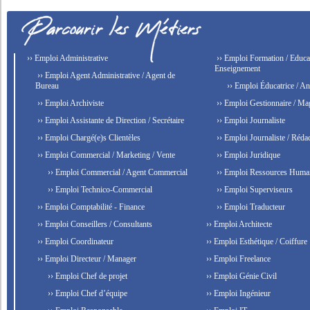
›› Emploi Administrative
›› Emploi Formation / Educat
Enseignement
›› Emploi Agent Administrative / Agent de
Bureau
›› Emploi Éducatrice / An
›› Emploi Archiviste
›› Emploi Gestionnaire / Ma
›› Emploi Assistante de Direction / Secrétaire
›› Emploi Journaliste
›› Emploi Chargé(e)s Clientèles
›› Emploi Journaliste / Rédac
›› Emploi Commercial / Marketing / Vente
›› Emploi Juridique
›› Emploi Commercial / Agent Commercial
›› Emploi Ressources Huma
›› Emploi Technico-Commercial
›› Emploi Superviseurs
›› Emploi Comptabilité - Finance
›› Emploi Traducteur
›› Emploi Conseillers / Consultants
›› Emploi Architecte
›› Emploi Coordinateur
›› Emploi Esthétique / Coiffure
›› Emploi Directeur / Manager
›› Emploi Freelance
›› Emploi Chef de projet
›› Emploi Génie Civil
›› Emploi Chef d’équipe
›› Emploi Ingénieur