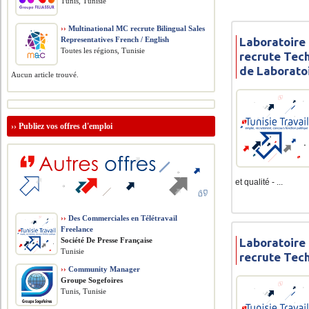
Tunis, Tunisie
››
Multinational MC recrute Bilingual Sales
Laboratoire
Representatives French / English
Toutes les régions, Tunisie
recrute Tec
de Laborato
Aucun article trouvé.
››
Publiez vos offres d'emploi
et qualité - ...
››
Des Commerciales en Télétravail
Freelance
Laboratoire
Société De Presse Française
Tunisie
recrute Tec
››
Community Manager
Groupe Sogefoires
Tunis, Tunisie