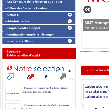
›› Les Concours de la fonction publiques
›› Offres des Secteurs Leaders
›› Offres IT
›› Administrative
MMT Monoprix
›› Emploi Centre d'Appel
Monoprix, Nous che
›› Immigration emploi à l'étranger
Parcourir les Offres
››
Entreprise
Publiez vos offres d'emploi
›› Toutes les of
Laboratoire
››
Monoprix recrute des Collaborateurs
recrute des
Toutes les régions, Tunisie
Laboratoire
››
Altaservice recrute des Collaborateurs