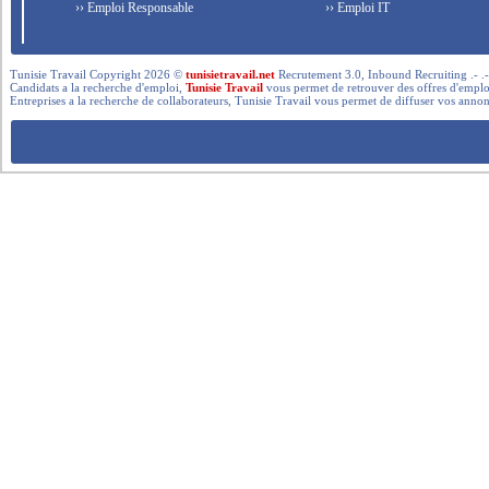
›› Emploi Responsable
›› Emploi IT
Tunisie Travail Copyright 2026 ©
tunisietravail.net
Recrutement 3.0, Inbound Recruiting .- .-.. --- 
Candidats a la recherche d'emploi,
Tunisie Travail
vous permet de retrouver des offres d'emploi 
Entreprises a la recherche de collaborateurs, Tunisie Travail vous permet de diffuser vos annon