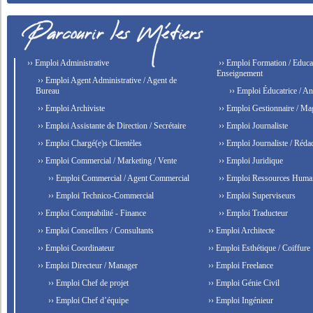
›› Emploi Administrative
›› Emploi Formation / Educat
Enseignement
›› Emploi Agent Administrative / Agent de
Bureau
›› Emploi Éducatrice / An
›› Emploi Archiviste
›› Emploi Gestionnaire / Ma
›› Emploi Assistante de Direction / Secrétaire
›› Emploi Journaliste
›› Emploi Chargé(e)s Clientèles
›› Emploi Journaliste / Rédac
›› Emploi Commercial / Marketing / Vente
›› Emploi Juridique
›› Emploi Commercial / Agent Commercial
›› Emploi Ressources Huma
›› Emploi Technico-Commercial
›› Emploi Superviseurs
›› Emploi Comptabilité - Finance
›› Emploi Traducteur
›› Emploi Conseillers / Consultants
›› Emploi Architecte
›› Emploi Coordinateur
›› Emploi Esthétique / Coiffure
›› Emploi Directeur / Manager
›› Emploi Freelance
›› Emploi Chef de projet
›› Emploi Génie Civil
›› Emploi Chef d’équipe
›› Emploi Ingénieur