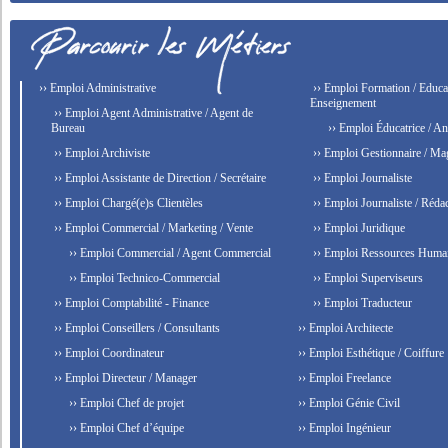
›› Emploi Administrative
›› Emploi Formation / Educat
Enseignement
›› Emploi Agent Administrative / Agent de
Bureau
›› Emploi Éducatrice / An
›› Emploi Archiviste
›› Emploi Gestionnaire / Ma
›› Emploi Assistante de Direction / Secrétaire
›› Emploi Journaliste
›› Emploi Chargé(e)s Clientèles
›› Emploi Journaliste / Rédac
›› Emploi Commercial / Marketing / Vente
›› Emploi Juridique
›› Emploi Commercial / Agent Commercial
›› Emploi Ressources Huma
›› Emploi Technico-Commercial
›› Emploi Superviseurs
›› Emploi Comptabilité - Finance
›› Emploi Traducteur
›› Emploi Conseillers / Consultants
›› Emploi Architecte
›› Emploi Coordinateur
›› Emploi Esthétique / Coiffure
›› Emploi Directeur / Manager
›› Emploi Freelance
›› Emploi Chef de projet
›› Emploi Génie Civil
›› Emploi Chef d’équipe
›› Emploi Ingénieur