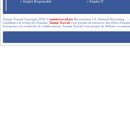
›› Emploi Responsable
›› Emploi IT
Tunisie Travail Copyright 2026 ©
tunisietravail.net
Recrutement 3.0, Inbound Recruiting .- .-.. --- 
Candidats a la recherche d'emploi,
Tunisie Travail
vous permet de retrouver des offres d'emploi 
Entreprises a la recherche de collaborateurs, Tunisie Travail vous permet de diffuser vos annon