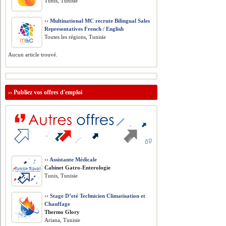
Tunis, Tunisie
››
Multinational MC recrute Bilingual Sales
Representatives French / English
Toutes les régions, Tunisie
Aucun article trouvé.
››
Publiez vos offres d'emploi
››
Assistante Médicale
Cabinet Gatro-Enterologie
Tunis, Tunisie
››
Stage D’eté Technicien Climatisation et
Chauffage
Thermo Glory
Ariana, Tunisie