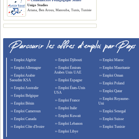
››
Conseiller.ère Pédagogique Senior
Unigo Studies
Ariana, Ben Arous, Manouba, Tunis, Tunisie
›› Emploi Algérie
›› Emploi Djibouti
›› Emploi Maroc
›› Emploi Allemagne
›› Emploi Émirats
›› Emploi Mauritanie
Arabes Unis UAE
›› Emploi Arabie
›› Emploi Oman
Saoudite KSA
›› Emploi Espagne
›› Emploi Poland
›› Emploi Australie
›› Emploi États-Unis
›› Emploi Qatar
USA
›› Emploi Belgique
›› Emploi Royaume-
›› Emploi France
›› Emploi Bénin
Uni
›› Emploi Italie
›› Emploi Cameroun
›› Emploi Senegal
›› Emploi Kuwait
›› Emploi Canada
›› Emploi Suisse
›› Emploi Lebanon
›› Emploi Côte d'Ivoire
›› Emploi Tunisie
›› Emploi Libye