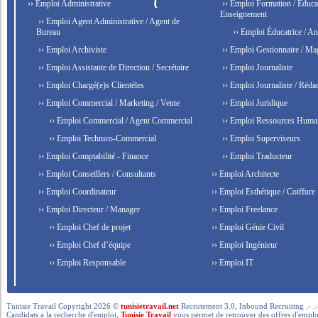
›› Emploi Administrative
›› Emploi Formation / Educat
Enseignement
›› Emploi Agent Administrative / Agent de
Bureau
›› Emploi Éducatrice / An
›› Emploi Archiviste
›› Emploi Gestionnaire / Ma
›› Emploi Assistante de Direction / Secrétaire
›› Emploi Journaliste
›› Emploi Chargé(e)s Clientèles
›› Emploi Journaliste / Rédac
›› Emploi Commercial / Marketing / Vente
›› Emploi Juridique
›› Emploi Commercial / Agent Commercial
›› Emploi Ressources Huma
›› Emploi Technico-Commercial
›› Emploi Superviseurs
›› Emploi Comptabilité - Finance
›› Emploi Traducteur
›› Emploi Conseillers / Consultants
›› Emploi Architecte
›› Emploi Coordinateur
›› Emploi Esthétique / Coiffure
›› Emploi Directeur / Manager
›› Emploi Freelance
›› Emploi Chef de projet
›› Emploi Génie Civil
›› Emploi Chef d’équipe
›› Emploi Ingénieur
›› Emploi Responsable
›› Emploi IT
Tunisie Travail Copyright 2026 ©
tunisietravail.net
Recrutement 3.0, Inbound Recruiting .- .-.. --- 
Candidats a la recherche d'emploi,
Tunisie Travail
vous permet de retrouver des offres d'emploi 