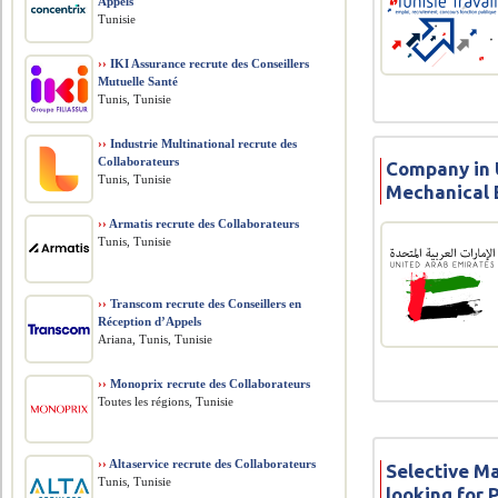
Appels
Tunisie
››
IKI Assurance recrute des Conseillers
Mutuelle Santé
Tunis, Tunisie
››
Industrie Multinational recrute des
Collaborateurs
Company in U
Tunis, Tunisie
Mechanical 
››
Armatis recrute des Collaborateurs
Tunis, Tunisie
››
Transcom recrute des Conseillers en
Réception d’Appels
Ariana, Tunis, Tunisie
››
Monoprix recrute des Collaborateurs
Toutes les régions, Tunisie
››
Altaservice recrute des Collaborateurs
Selective Ma
Tunis, Tunisie
looking for 