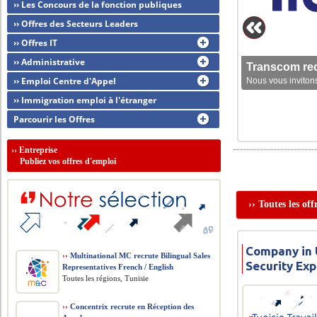
›› Les Concours de la fonction publiques
›› Offres des Secteurs Leaders
›› Offres IT
›› Administrative
Transcom rec
›› Emploi Centre d'Appel
Nous vous invitons
›› Immigration emploi à l'étranger
Parcourir les Offres
››
Entreprise
Publiez vos offres d'emploi
›› Toutes les of
Company in U
››
Multinational MC recrute Bilingual Sales
Security Exp
Representatives French / English
Toutes les régions, Tunisie
››
Concentrix recrute en Réception des