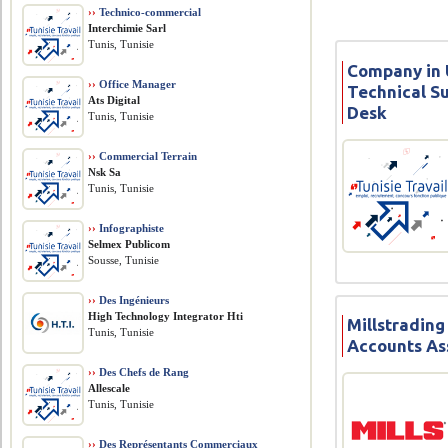
››
Technico-commercial
Interchimie Sarl
Tunis, Tunisie
Company in U
››
Office Manager
Technical S
Ats Digital
Desk
Tunis, Tunisie
››
Commercial Terrain
Nsk Sa
Tunis, Tunisie
››
Infographiste
Selmex Publicom
Sousse, Tunisie
››
Des Ingénieurs
High Technology Integrator Hti
Millstrading
Tunis, Tunisie
Accounts As
››
Des Chefs de Rang
Allescale
Tunis, Tunisie
››
Des Représentants Commerciaux