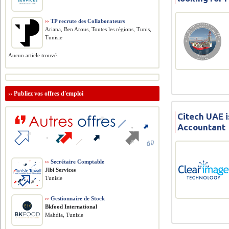
››
TP recrute des Collaborateurs
Ariana, Ben Arous, Toutes les régions, Tunis,
Tunisie
Aucun article trouvé.
››
Publiez vos offres d'emploi
Citech UAE i
Accountant
››
Secrétaire Comptable
Jlbi Services
Tunisie
››
Gestionnaire de Stock
Bkfood International
Mahdia, Tunisie