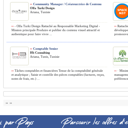
››
Community Manager / Créateur.trice de Contenu
Olfa Turki Design
Ariana, Tunisie
››
- Olfa Turki Design Rattaché au Responsable Marketing Digital ›
››
Rattaché
Mission principale Produire et publier du contenu visuel attractif et
développem
authentique pour faire vivre ...
promouvoir
››
Comptable Senior
Hb Consulting
Ariana, Tunis, Tunisie
››
Tâches comptables et financières Tenue de la comptabilité générale
››
· Minimu
et analytique ; Saisie et contrôle des pièces comptables (factures, reçus,
managemen
notes de frais, etc.) ...
préférence
›› ››