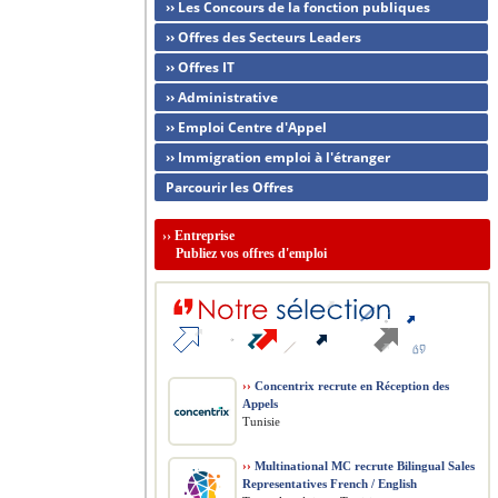
›› Les Concours de la fonction publiques
›› Offres des Secteurs Leaders
›› Offres IT
›› Administrative
›› Emploi Centre d'Appel
›› Immigration emploi à l'étranger
Parcourir les Offres
››
Entreprise
Publiez vos offres d'emploi
››
Concentrix recrute en Réception des
Appels
Tunisie
››
Multinational MC recrute Bilingual Sales
Representatives French / English