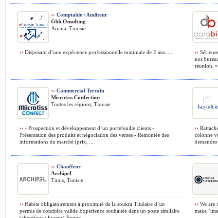
››
Comptable / Auditeur
Gbh Onsulting
Ariana, Tunisie
››
Disposant d’une expérience professionnelle minimale de 2 ans. ...
››
Sérieuse
nos bureau
réunion. •
››
Commercial Terrain
Microtiss Confection
Toutes les régions, Tunisie
››
- Prospection et développement d’un portefeuille clients -
››
Rattaché
Présentation des produits et négociation des ventes - Remontée des
colonne ve
informations du marché (prix, ...
demandes d
››
Chauffeur
Archipel
Tunis, Tunisie
››
Habite obligatoirement à proximité de la soukra Titulaire d’un
››
We are o
permis de conduire valide Expérience souhaitée dans un poste similaire
make ’imag
(chauffeur / livreur) Bonne ...