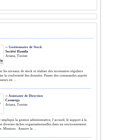
››
Gestionnaire de Stock
Société Hamila
Ariana, Tunisie
r les niveaux de stock et réaliser des inventaires réguliers
ier la conformité des données. Passer des commandes auprès
seurs en ...
››
Assistante de Direction
Coenergy
Ariana, Tunisie
 implique la gestion administrative, l’accueil, le support à la
 et diverses tâches organisationnelles dans un environnement
 Missions : Assurer la ...