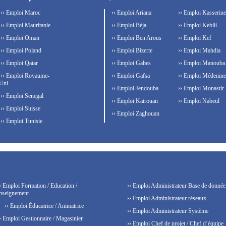
›› Emploi Maroc
›› Emploi Ariana
›› Emploi Kasserine
›› Emploi Mauritanie
›› Emploi Béja
›› Emploi Kebili
›› Emploi Oman
›› Emploi Ben Arous
›› Emploi Kef
›› Emploi Poland
›› Emploi Bizerte
›› Emploi Mahdia
›› Emploi Qatar
›› Emploi Gabes
›› Emploi Manouba
›› Emploi Royaume-
›› Emploi Gafsa
›› Emploi Médenine
Uni
›› Emploi Jendouba
›› Emploi Monastir
›› Emploi Senegal
›› Emploi Kairouan
›› Emploi Nabeul
›› Emploi Suisse
›› Emploi Zaghouan
›› Emploi Tunisie
› Emploi Formation / Education /
›› Emploi Administrateur Base de donnée
nseignement
›› Emploi Administrateur réseaux
›› Emploi Éducatrice / Animatrice
›› Emploi Administrateur Système
› Emploi Gestionnaire / Magasinier
›› Emploi Chef de projet / Chef d’équipe