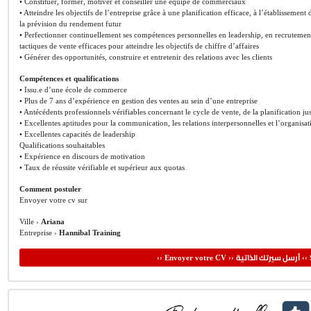
• Constituer, former, motiver et conseiller une équipe de commerciaux
• Atteindre les objectifs de l’entreprise grâce à une planification efficace, à l’établissemen
la prévision du rendement futur
• Perfectionner continuellement ses compétences personnelles en leadership, en recrutement 
tactiques de vente efficaces pour atteindre les objectifs de chiffre d’affaires
• Générer des opportunités, construire et entretenir des relations avec les clients
Compétences et qualifications
• Issu.e d’une école de commerce
• Plus de 7 ans d’expérience en gestion des ventes au sein d’une entreprise
• Antécédents professionnels vérifiables concernant le cycle de vente, de la planification jus
• Excellentes aptitudes pour la communication, les relations interpersonnelles et l’organisat
• Excellentes capacités de leadership
Qualifications souhaitables
• Expérience en discours de motivation
• Taux de réussite vérifiable et supérieur aux quotas
Comment postuler
Envoyer votre cv sur
Ville ›
Ariana
Entreprise ›
Hannibal Training
أرسل سيرتك الذاتية
›› Envoyer votre CV ››
‹‹ 