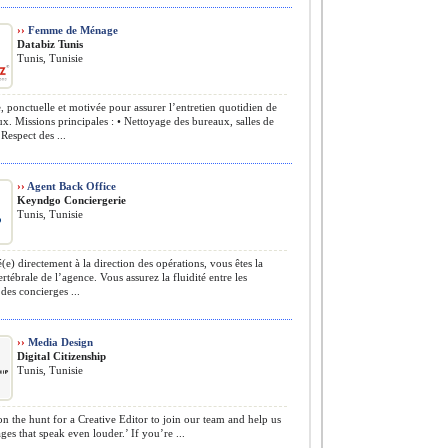
››
Femme de Ménage
Databiz Tunis
Tunis, Tunisie
, ponctuelle et motivée pour assurer l’entretien quotidien de
x. Missions principales : • Nettoyage des bureaux, salles de
 Respect des ...
››
Agent Back Office
Keyndgo Conciergerie
Tunis, Tunisie
(e) directement à la direction des opérations, vous êtes la
rtébrale de l’agence. Vous assurez la fluidité entre les
es concierges ...
››
Media Design
Digital Citizenship
Tunis, Tunisie
n the hunt for a Creative Editor to join our team and help us
es that speak even louder.’ If you’re ...