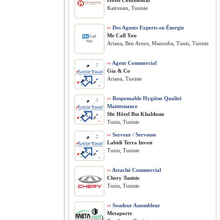
Hôtel Continental
Kairouan, Tunisie
››
Des Agents Experts en Énergie
Me Call You
Ariana, Ben Arous, Manouba, Tunis, Tunisie
››
Agent Commercial
Gia & Co
Ariana, Tunisie
››
Responsable Hygiène Qualité
Maintenance
Sht Hôtel Ibn Khaldoun
Tunis, Tunisie
››
Serveur / Serveuse
Labidi Terra Invest
Tunis, Tunisie
››
Attaché Commercial
Chery Tunisie
Tunis, Tunisie
››
Soudeur Assembleur
Metaporte