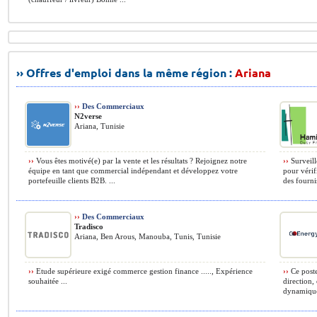
›› Offres d'emploi dans la même région :
Ariana
››
Des Commerciaux
N2verse
Ariana, Tunisie
››
Vous êtes motivé(e) par la vente et les résultats ? Rejoignez notre
››
Surveille
équipe en tant que commercial indépendant et développez votre
pour vérif
portefeuille clients B2B. ...
des fournis
››
Des Commerciaux
Tradisco
Ariana, Ben Arous, Manouba, Tunis, Tunisie
››
Etude supérieure exigé commerce gestion finance ....., Expérience
››
Ce poste
souhaitée ...
direction,
dynamique.