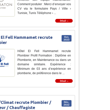
Comment postuler : Merci d’envoyer vos
CV via le formulaire Pays / Ville ›
Tunisie, Tunis Téléphone › ...
Détail ››
 El Fell Hammamet recrute
Oct,
2023
bier
Hôtel El Fell Hammamet recrute
Plombier Profil Formation : Diplôme en
Plomberie, en Maintenance ou dans un
domaine similaire. Expérience :
Minimum de 03 ans d’expérience en
plomberie, de préférence dans le ...
Détail ››
Climat recrute Plombier /
Déc,
2022
ur / Chauffagiste