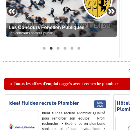
Les Concours Fonction Publiques
Les concours secteur public
›› Toutes les offres d'emploi taggeés avec : recherche plombier
Ideal fluides recrute Plombier
Hôtel
Mai,
2026
Plom
Ideal fluides recrute Plombier Qualifié
pour renforcer son équipe. › Profil
recherché : • Expérience en plomberie
sanitaire et réseau hydraulique •