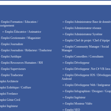
› Emploi Formation / Education /
›› Emploi Administrateur Base de donnée
nseignement
›› Emploi Administrateur réseaux
›› Emploi Éducatrice / Animatrice
›› Emploi Administrateur Système
› Emploi Gestionnaire / Magasinier
›› Emploi Chef de projet / Chef d’équipe
› Emploi Journaliste
›› Emploi Community Manager / Social
› Emploi Journaliste / Rédacteur / Traducteur
Manager
› Emploi Juridique
›› Emploi Conseillers / Consultants
› Emploi Ressources Humaines / RH
›› Emploi Développeur
› Emploi Superviseurs
›› Emploi Développeur .Net C# VB Java
› Emploi Traducteur
›› Emploi Développeur IOS / Développe
Android
mploi Architecte
›› Emploi Développeur Web / Intégrateur
mploi Esthétique / Coiffure
›› Emploi Infographiste / Designer / Grap
mploi Freelance
›› Emploi Ingénieur
mploi Génie Civil
›› Emploi Monteur Vidéo
mploi Ingénieur
›› Emploi SEO