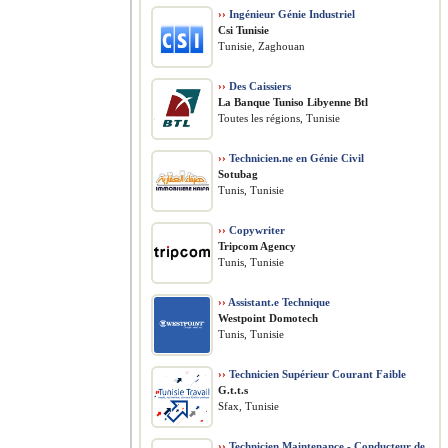
››
Ingénieur Génie Industriel
Csi Tunisie
Tunisie, Zaghouan
››
Des Caissiers
La Banque Tuniso Libyenne Btl
Toutes les régions, Tunisie
››
Technicien.ne en Génie Civil
Sotubag
Tunis, Tunisie
››
Copywriter
Tripcom Agency
Tunis, Tunisie
››
Assistant.e Technique
Westpoint Domotech
Tunis, Tunisie
››
Technicien Supérieur Courant Faible
G.t.t.s
Sfax, Tunisie
››
Technicien Maintenance - Conducteur de