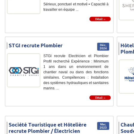
Sérieux, ponctuel et motivé • Capacité à
travailler en équipe ...
Détail ››
STGI recrute Plombier
Hôtel
Déc,
2024
Plom
STGI recrute Electricien et Plombier
Profil recherché Expérience : Minimum
1 ans dans un environnement de
chantier naval ou dans des fonctions
similaires. Compétences : Installation
des systèmes hydrauliques et sanitaires
marins. ...
Détail ››
Société Touristique et Hôtelière
Chauf
Mar,
2023
recrute Plombier / Électricien
Soude