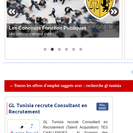
Les Concours Fonction Publiques
Les concours secteur public
›› Toutes les offres d'emploi taggeés avec : recherche gl tunisia
GL Tunisia recrute Consultant en
Fév,
2022
Recrutement
GL Tunisia recrute Consultant en
Recrutement (Talent Acquisition) TES
CHALLENGES : A/ Scoping des