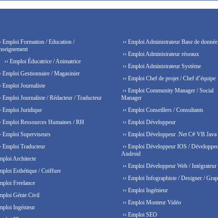
› Emploi Formation / Education /
›› Emploi Administrateur Base de donnée
nseignement
›› Emploi Administrateur réseaux
›› Emploi Éducatrice / Animatrice
›› Emploi Administrateur Système
› Emploi Gestionnaire / Magasinier
›› Emploi Chef de projet / Chef d’équipe
› Emploi Journaliste
›› Emploi Community Manager / Social
› Emploi Journaliste / Rédacteur / Traducteur
Manager
› Emploi Juridique
›› Emploi Conseillers / Consultants
› Emploi Ressources Humaines / RH
›› Emploi Développeur
› Emploi Superviseurs
›› Emploi Développeur .Net C# VB Java
› Emploi Traducteur
›› Emploi Développeur IOS / Développe
Android
mploi Architecte
›› Emploi Développeur Web / Intégrateur
mploi Esthétique / Coiffure
›› Emploi Infographiste / Designer / Grap
mploi Freelance
›› Emploi Ingénieur
mploi Génie Civil
›› Emploi Monteur Vidéo
mploi Ingénieur
›› Emploi SEO