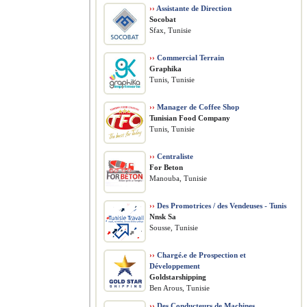
››
Assistante de Direction
Socobat
Sfax, Tunisie
››
Commercial Terrain
Graphika
Tunis, Tunisie
››
Manager de Coffee Shop
Tunisian Food Company
Tunis, Tunisie
››
Centraliste
For Beton
Manouba, Tunisie
››
Des Promotrices / des Vendeuses - Tunis
Nnsk Sa
Sousse, Tunisie
››
Chargé.e de Prospection et
Développement
Goldstarshipping
Ben Arous, Tunisie
››
Des Conducteurs de Machines