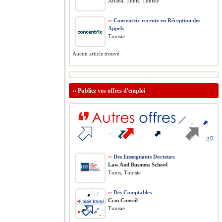
Ariana, Tunis, Tunisie
››
Concentrix recrute en Réception des
Appels
Tunisie
Aucun article trouvé.
››
Publiez vos offres d'emploi
››
Des Enseignants Docteurs
Law And Business School
Tunis, Tunisie
››
Des Comptables
Ccm Conseil
Tunisie