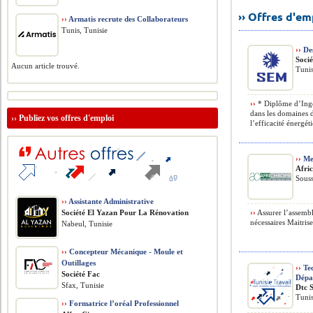
›› Offres d'e
››
Armatis recrute des Collaborateurs
Tunis, Tunisie
››
Des
Soci
Aucun article trouvé.
Tunis
››
* Diplôme d’Ingé
dans les domaines d
››
Publiez vos offres d'emploi
l’efficacité énergét
››
Me
Afri
Souss
››
Assistante Administrative
Société El Yazan Pour La Rénovation
››
Assurer l’assembl
nécessaires Maitrise
Nabeul, Tunisie
››
Concepteur Mécanique - Moule et
Outillages
››
Tec
Société Fac
Dépa
Sfax, Tunisie
Dtc 
Tunis
››
Formatrice l’oréal Professionnel