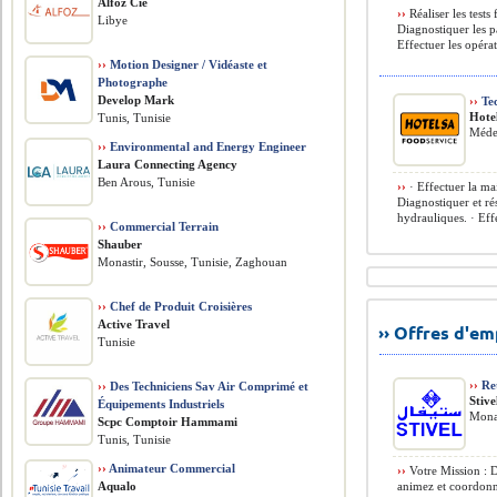
Alfoz Cie
››
Réaliser les tests
Libye
Diagnostiquer les p
Effectuer les opérat
››
Motion Designer / Vidéaste et
Photographe
Develop Mark
››
Tec
Hote
Tunis, Tunisie
Méde
››
Environmental and Energy Engineer
Laura Connecting Agency
Ben Arous, Tunisie
››
· Effectuer la mai
Diagnostiquer et ré
hydrauliques. · Effe
››
Commercial Terrain
Shauber
Monastir, Sousse, Tunisie, Zaghouan
››
Chef de Produit Croisières
Active Travel
›› Offres d'e
Tunisie
››
Ret
››
Des Techniciens Sav Air Comprimé et
Stive
Équipements Industriels
Monas
Scpc Comptoir Hammami
Tunis, Tunisie
››
Animateur Commercial
››
Votre Mission : D
Aqualo
animez et coordonn