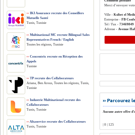
Comment postuler
Merci d’envoyer votr
››
IKI Assurance recrute des Conseillers
Ville ›
Ksibet el Medi
Mutuelle Santé
Entreprise ›
FB Confe
Tunis, Tunisie
Tel / Fax ›
73469849
Adresse ›
Avenue Hab
››
Multinational MC recrute Bilingual Sales
Representatives French / English
Toutes les régions, Tunisie
››
Concentrix recrute en Réception des
Appels
Tunisie
››
TP recrute des Collaborateurs
Ariana, Ben Arous, Toutes les régions, Tunis,
Tunisie
›› Parcourez 
››
Industrie Multinational recrute des
Collaborateurs
Tunis, Tunisie
Aucune autre offre d'e
››
Altaservice recrute des Collaborateurs
| 0 | 125
Tunis, Tunisie