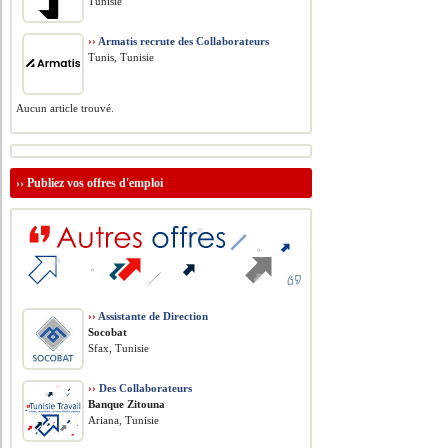
Tunisie
››
Armatis recrute des Collaborateurs
Tunis, Tunisie
Aucun article trouvé.
››
Publiez vos offres d'emploi
››
Assistante de Direction
Socobat
Sfax, Tunisie
››
Des Collaborateurs
Banque Zitouna
Ariana, Tunisie