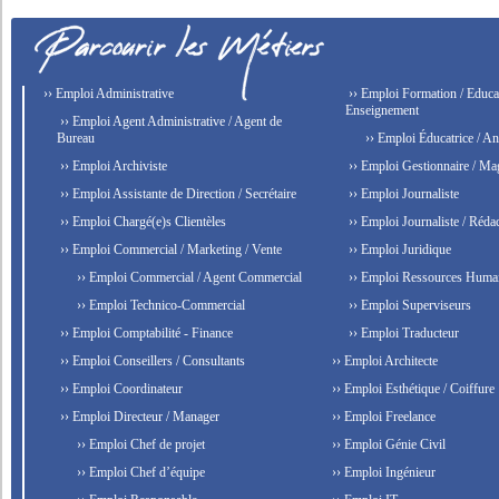
›› Emploi Administrative
›› Emploi Formation / Educat
Enseignement
›› Emploi Agent Administrative / Agent de
Bureau
›› Emploi Éducatrice / An
›› Emploi Archiviste
›› Emploi Gestionnaire / Ma
›› Emploi Assistante de Direction / Secrétaire
›› Emploi Journaliste
›› Emploi Chargé(e)s Clientèles
›› Emploi Journaliste / Rédac
›› Emploi Commercial / Marketing / Vente
›› Emploi Juridique
›› Emploi Commercial / Agent Commercial
›› Emploi Ressources Huma
›› Emploi Technico-Commercial
›› Emploi Superviseurs
›› Emploi Comptabilité - Finance
›› Emploi Traducteur
›› Emploi Conseillers / Consultants
›› Emploi Architecte
›› Emploi Coordinateur
›› Emploi Esthétique / Coiffure
›› Emploi Directeur / Manager
›› Emploi Freelance
›› Emploi Chef de projet
›› Emploi Génie Civil
›› Emploi Chef d’équipe
›› Emploi Ingénieur