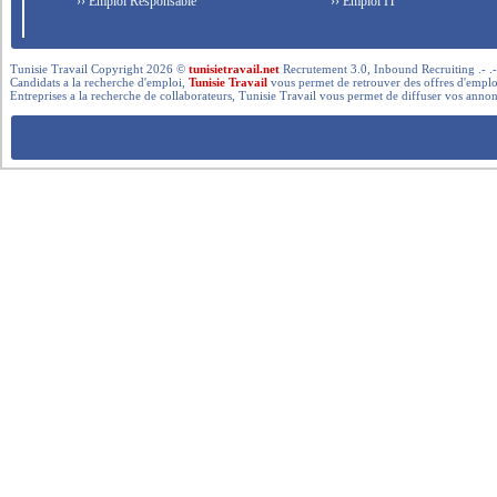
›› Emploi Responsable
›› Emploi IT
Tunisie Travail Copyright 2026 ©
tunisietravail.net
Recrutement 3.0, Inbound Recruiting .- .-.. --- 
Candidats a la recherche d'emploi,
Tunisie Travail
vous permet de retrouver des offres d'emploi 
Entreprises a la recherche de collaborateurs, Tunisie Travail vous permet de diffuser vos annon