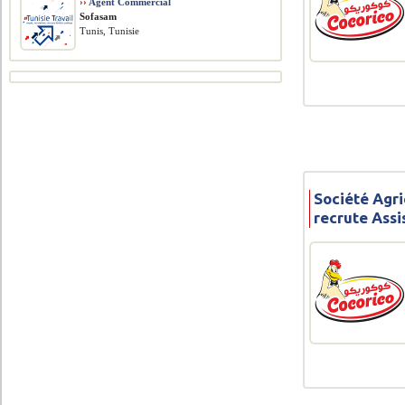
››
Agent Commercial
Sofasam
Tunis, Tunisie
Société Agri
recrute Assi