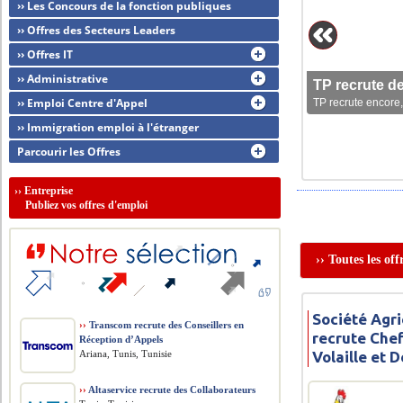
›› Les Concours de la fonction publiques
›› Offres des Secteurs Leaders
›› Offres IT
›› Administrative
TP recrute d
›› Emploi Centre d'Appel
TP recrute encore,
›› Immigration emploi à l'étranger
Parcourir les Offres
››
Entreprise
Publiez vos offres d'emploi
›› Toutes les of
Société Agri
››
Transcom recrute des Conseillers en
recrute Che
Réception d’Appels
Ariana, Tunis, Tunisie
Volaille et 
››
Altaservice recrute des Collaborateurs