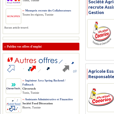
Tunis, Tunisie
Société Agri
recrute Assi
››
Monoprix recrute des Collaborateurs
Gestion
Toutes les régions, Tunisie
Aucun article trouvé.
››
Publiez vos offres d'emploi
Agricole Ess
Responsable
››
Ingénieur Java Spring Backend /
Fullstack
Clevertech
Tunis, Tunisie
››
Assistante Administrative et Financière
Société Food Décoration
Bizerte, Tunisie