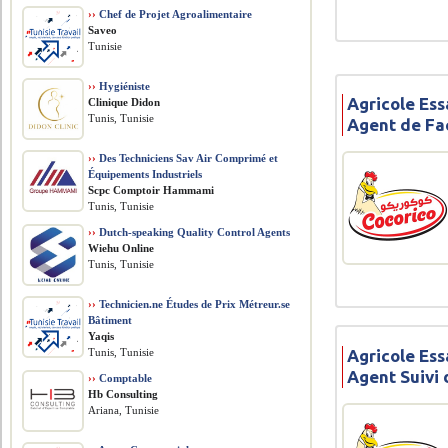
››
Chef de Projet Agroalimentaire
Saveo
Tunisie
››
Hygiéniste
Agricole Ess
Clinique Didon
Tunis, Tunisie
Agent de Fa
››
Des Techniciens Sav Air Comprimé et
Équipements Industriels
Scpc Comptoir Hammami
Tunis, Tunisie
››
Dutch-speaking Quality Control Agents
Wiehu Online
Tunis, Tunisie
››
Technicien.ne Études de Prix Métreur.se
Bâtiment
Yaqis
Agricole Ess
Tunis, Tunisie
Agent Suivi
››
Comptable
Hb Consulting
Ariana, Tunisie