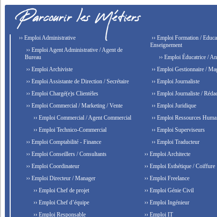
›› Emploi Administrative
›› Emploi Formation / Educat
Enseignement
›› Emploi Agent Administrative / Agent de
Bureau
›› Emploi Éducatrice / An
›› Emploi Archiviste
›› Emploi Gestionnaire / Ma
›› Emploi Assistante de Direction / Secrétaire
›› Emploi Journaliste
›› Emploi Chargé(e)s Clientèles
›› Emploi Journaliste / Rédac
›› Emploi Commercial / Marketing / Vente
›› Emploi Juridique
›› Emploi Commercial / Agent Commercial
›› Emploi Ressources Huma
›› Emploi Technico-Commercial
›› Emploi Superviseurs
›› Emploi Comptabilité - Finance
›› Emploi Traducteur
›› Emploi Conseillers / Consultants
›› Emploi Architecte
›› Emploi Coordinateur
›› Emploi Esthétique / Coiffure
›› Emploi Directeur / Manager
›› Emploi Freelance
›› Emploi Chef de projet
›› Emploi Génie Civil
›› Emploi Chef d’équipe
›› Emploi Ingénieur
›› Emploi Responsable
›› Emploi IT