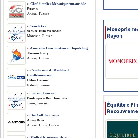
››
Chef d’atelier Mécanique Automobile
Pitstop
Ariana, Tunisie
››
Guichetier
Monoprix re
Société Julia Wafacash
Rayon
Monastir, Tunisie
››
Assistante Coordination et Dispatching
Thermo Glory
Ariana, Tunisie
››
Conducteur de Machine de
Conditionnement
Delice Danone
Nabeul, Tunisie
››
Livreur Coursier
Boulangerie Ben Hamouda
Tunis, Tunisie
Équilibre Fi
Recouvremen
››
Des Collaborateurs
Amen Bank
Ariana, Tunis, Tunisie
››
Medical Representatives