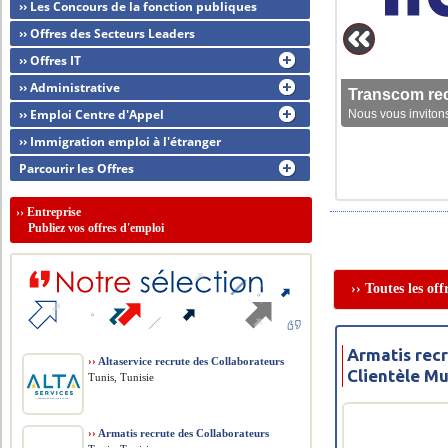
›› Les Concours de la fonction publiques
›› Offres des Secteurs Leaders
›› Offres IT
›› Administrative
Transcom rec
›› Emploi Centre d'Appel
Nous vous invitons
›› Immigration emploi à l'étranger
Parcourir les Offres
››
Entreprise
Publiez vos offres d'emploi
›› Toutes les of
Armatis rec
››
Altaservice recrute des Collaborateurs
Clientèle Mu
Tunis, Tunisie
››
Armatis recrute des Collaborateurs