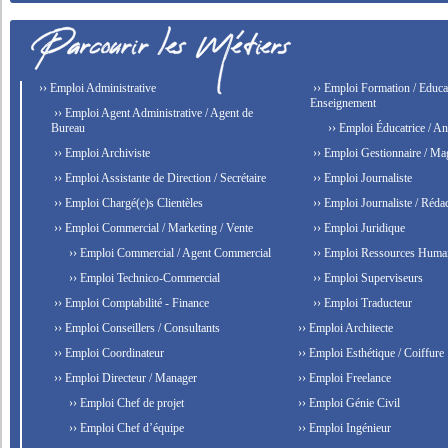
›› Emploi Administrative
›› Emploi Formation / Educat
Enseignement
›› Emploi Agent Administrative / Agent de
Bureau
›› Emploi Éducatrice / An
›› Emploi Archiviste
›› Emploi Gestionnaire / Ma
›› Emploi Assistante de Direction / Secrétaire
›› Emploi Journaliste
›› Emploi Chargé(e)s Clientèles
›› Emploi Journaliste / Rédac
›› Emploi Commercial / Marketing / Vente
›› Emploi Juridique
›› Emploi Commercial / Agent Commercial
›› Emploi Ressources Huma
›› Emploi Technico-Commercial
›› Emploi Superviseurs
›› Emploi Comptabilité - Finance
›› Emploi Traducteur
›› Emploi Conseillers / Consultants
›› Emploi Architecte
›› Emploi Coordinateur
›› Emploi Esthétique / Coiffure
›› Emploi Directeur / Manager
›› Emploi Freelance
›› Emploi Chef de projet
›› Emploi Génie Civil
›› Emploi Chef d’équipe
›› Emploi Ingénieur