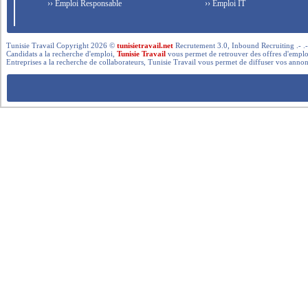
›› Emploi Responsable
›› Emploi IT
Tunisie Travail Copyright 2026 ©
tunisietravail.net
Recrutement 3.0, Inbound Recruiting .- .-.. --- 
Candidats a la recherche d'emploi,
Tunisie Travail
vous permet de retrouver des offres d'emploi 
Entreprises a la recherche de collaborateurs, Tunisie Travail vous permet de diffuser vos annon