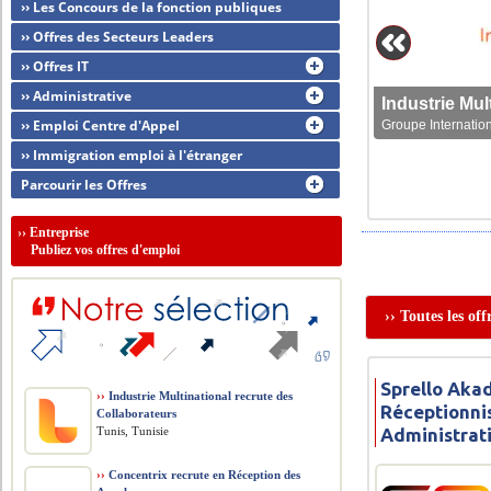
›› Les Concours de la fonction publiques
›› Offres des Secteurs Leaders
›› Offres IT
›› Administrative
›› Emploi Centre d'Appel
Groupe Internation
›› Immigration emploi à l'étranger
Parcourir les Offres
››
Entreprise
Publiez vos offres d'emploi
›› Toutes les of
Sprello Aka
››
Industrie Multinational recrute des
Réceptionnis
Collaborateurs
Tunis, Tunisie
Administrat
››
Concentrix recrute en Réception des