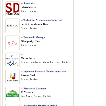
››
Secrétaire
Sd Architecte
Tunis, Tunisie
››
Technicien Maintenance Industriel
Société Imprimerie Beta
Ariana, Tunisie
››
Femme de Ménage
Olympysky Club
Tunis, Tunisie
››
Motos Stars
Ariana, Ben Arous, Manouba, Tunis, Tunisie
››
Ingénieur Process / Fluides Industriels
Akremi Sarl
Ariana, Tunisie
››
Peintre en Bâtiment
El Mazraa
Ben Arous, Nabeul, Tunisie
››
Responsable Hygiène Qualité