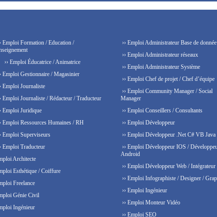
› Emploi Formation / Education /
›› Emploi Administrateur Base de donnée
nseignement
›› Emploi Administrateur réseaux
›› Emploi Éducatrice / Animatrice
›› Emploi Administrateur Système
› Emploi Gestionnaire / Magasinier
›› Emploi Chef de projet / Chef d’équipe
› Emploi Journaliste
›› Emploi Community Manager / Social
› Emploi Journaliste / Rédacteur / Traducteur
Manager
› Emploi Juridique
›› Emploi Conseillers / Consultants
› Emploi Ressources Humaines / RH
›› Emploi Développeur
› Emploi Superviseurs
›› Emploi Développeur .Net C# VB Java
› Emploi Traducteur
›› Emploi Développeur IOS / Développe
Android
mploi Architecte
›› Emploi Développeur Web / Intégrateur
mploi Esthétique / Coiffure
›› Emploi Infographiste / Designer / Grap
mploi Freelance
›› Emploi Ingénieur
mploi Génie Civil
›› Emploi Monteur Vidéo
mploi Ingénieur
›› Emploi SEO