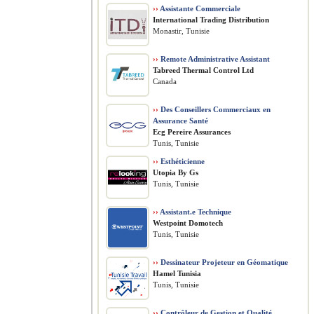
››
Assistante Commerciale
International Trading Distribution
Monastir, Tunisie
››
Remote Administrative Assistant
Tabreed Thermal Control Ltd
Canada
››
Des Conseillers Commerciaux en
Assurance Santé
Ecg Pereire Assurances
Tunis, Tunisie
››
Esthéticienne
Utopia By Gs
Tunis, Tunisie
››
Assistant.e Technique
Westpoint Domotech
Tunis, Tunisie
››
Dessinateur Projeteur en Géomatique
Hamel Tunisia
Tunis, Tunisie
››
Contrôleur de Gestion et Qualité