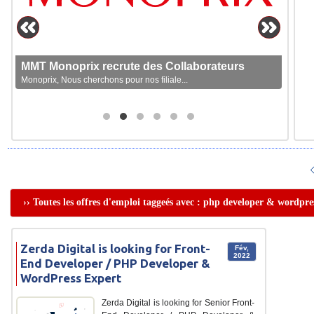
MMT Monoprix recrute des Collaborateurs
Monoprix, Nous cherchons pour nos filiale...
›› Toutes les offres d'emploi taggeés avec : php developer & wordpres
Zerda Digital is looking for Front-
Fév,
2022
End Developer / PHP Developer &
WordPress Expert
Zerda Digital is looking for Senior Front-