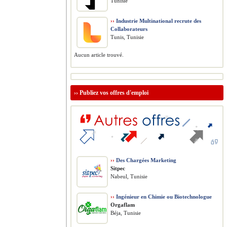
Tunisie
››
Industrie Multinational recrute des
Collaborateurs
Tunis, Tunisie
Aucun article trouvé.
››
Publiez vos offres d'emploi
››
Des Chargées Marketing
Sitpec
Nabeul, Tunisie
››
Ingénieur en Chimie ou Biotechnologue
Orgaflam
Béja, Tunisie