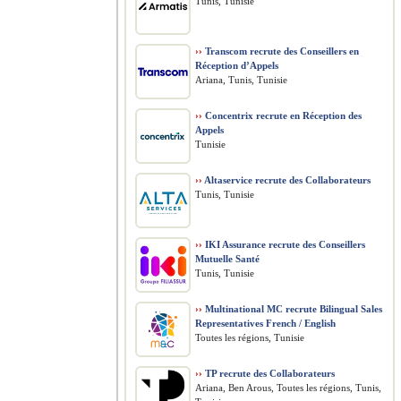
Tunis, Tunisie
››
Transcom recrute des Conseillers en
Réception d’Appels
Ariana, Tunis, Tunisie
››
Concentrix recrute en Réception des
Appels
Tunisie
››
Altaservice recrute des Collaborateurs
Tunis, Tunisie
››
IKI Assurance recrute des Conseillers
Mutuelle Santé
Tunis, Tunisie
››
Multinational MC recrute Bilingual Sales
Representatives French / English
Toutes les régions, Tunisie
››
TP recrute des Collaborateurs
Ariana, Ben Arous, Toutes les régions, Tunis,