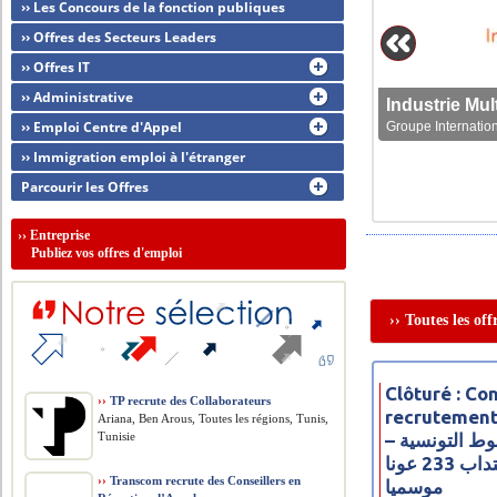
›› Les Concours de la fonction publiques
›› Offres des Secteurs Leaders
›› Offres IT
›› Administrative
›› Emploi Centre d'Appel
Groupe Internation
›› Immigration emploi à l'étranger
Parcourir les Offres
››
Entreprise
Publiez vos offres d'emploi
›› Toutes les of
Clôturé : Co
››
TP recrute des Collaborateurs
recrutement
Ariana, Ben Arous, Toutes les régions, Tunis,
Tunisie
– مناظرة شركة الخطوط التونسية
للخدمات الأرضية لانتداب 233 عونا
››
Transcom recrute des Conseillers en
موسميا