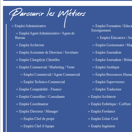
›› Emploi Administrative
›› Emploi Formation / Educat
Enseignement
›› Emploi Agent Administrative / Agent de
Bureau
›› Emploi Éducatrice / An
›› Emploi Archiviste
›› Emploi Gestionnaire / Ma
›› Emploi Assistante de Direction / Secrétaire
›› Emploi Journaliste
›› Emploi Chargé(e)s Clientèles
›› Emploi Journaliste / Rédac
›› Emploi Commercial / Marketing / Vente
›› Emploi Juridique
›› Emploi Commercial / Agent Commercial
›› Emploi Ressources Huma
›› Emploi Technico-Commercial
›› Emploi Superviseurs
›› Emploi Comptabilité - Finance
›› Emploi Traducteur
›› Emploi Conseillers / Consultants
›› Emploi Architecte
›› Emploi Coordinateur
›› Emploi Esthétique / Coiffure
›› Emploi Directeur / Manager
›› Emploi Freelance
›› Emploi Chef de projet
›› Emploi Génie Civil
›› Emploi Chef d’équipe
›› Emploi Ingénieur