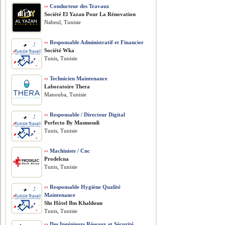
››
Conducteur des Travaux
Société El Yazan Pour La Rénovation
Nabeul, Tunisie
››
Responsable Administratif et Financier
Société Wka
Tunis, Tunisie
››
Technicien Maintenance
Laboratoire Thera
Manouba, Tunisie
››
Responsable / Directeur Digital
Perfecto By Masmoudi
Tunis, Tunisie
››
Machiniste / Cnc
Prodelcna
Tunis, Tunisie
››
Responsable Hygiène Qualité
Maintenance
Sht Hôtel Ibn Khaldoun
Tunis, Tunisie
››
Des Ingénieurs Réseaux et Sécurité