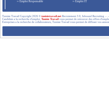
›› Emploi Responsable
›› Emploi IT
Tunisie Travail Copyright 2026 ©
tunisietravail.net
Recrutement 3.0, Inbound Recruiting .- .-.. --- 
Candidats a la recherche d'emploi,
Tunisie Travail
vous permet de retrouver des offres d'emploi 
Entreprises a la recherche de collaborateurs, Tunisie Travail vous permet de diffuser vos annon